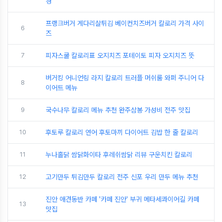
경
프랭크버거 게다리살튀김 베이컨치즈버거 칼로리 가격 사이
6
즈
7
피자스쿨 칼로리표 오지치즈 포테이토 피자 오지치즈 뜻
버거킹 어니언링 라지 칼로리 트러플 머쉬룸 와퍼 주니어 다
8
이어트 메뉴
9
국수나무 칼로리 메뉴 추천 완주삼봉 가성비 전주 맛집
10
후토루 칼로리 연어 후토마끼 다이어트 김밥 한 줄 칼로리
11
누나홀닭 쌈닭화이타 후레쉬쌈닭 리뷰 구운치킨 칼로리
12
고기만두 튀김만두 칼로리 전주 신포 우리 만두 메뉴 추천
진안 애견동반 카페 '카페 진안' 부귀 메타세콰이어길 카페
13
맛집