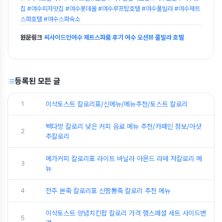
집 #여수피자맛집 #여수롯데몰 #여수루프탑호텔 #여수풀빌라 #여수제트
스파호텔 #여수스파숙소
원문링크
씨사이드인여수 제트스파룸 후기 여수 오션뷰 풀빌라 호텔
등록된 모든 글
1
이삭토스트 칼로리표/신메뉴/메뉴추천/토스트 칼로리
빽다방 칼로리 낮은 커피 음료 메뉴 추천/카페인 정보/아샷
2
추칼로리
메가커피 칼로리표 라이트 바닐라 아몬드 라떼 저칼로리 메
3
뉴
4
전주 본죽 칼로리표 신짬뽕죽 칼로리 추천 메뉴
이삭토스트 양념치킨팝 칼로리 가격 햄스페셜 세트 사이드변
5