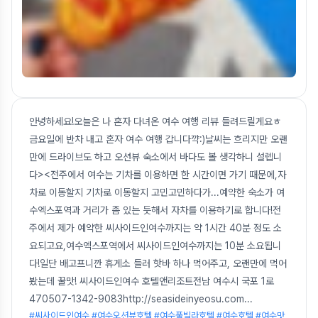
안녕하세요!오늘은 나 혼자 다녀온 여수 여행 리뷰 들려드릴게요ㅎ
금요일에 반차 내고 혼자 여수 여행 갑니다꺅:)날씨는 흐리지만 오랜
만에 드라이브도 하고 오션뷰 숙소에서 바다도 볼 생각하니 설렙니
다><전주에서 여수는 기차를 이용하면 한 시간이면 가기 때문에,자
차로 이동할지 기차로 이동할지 고민고민하다가...예약한 숙소가 여
수엑스포역과 거리가 좀 있는 듯해서 자차를 이용하기로 합니다!전
주에서 제가 예약한 씨사이드인여수까지는 약 1시간 40분 정도 소
요되고요,여수엑스포역에서 씨사이드인여수까지는 10분 소요됩니
다!일단 배고프니깐 휴게소 들러 핫바 하나 먹어주고, 오랜만에 먹어
봤는데 꿀맛! 씨사이드인여수 호텔앤리조트전남 여수시 국포 1로
470507-1342-9083http://seasideinyeosu.com
...
#씨사이드인여수 #여수오션뷰호텔 #여수풀빌라호텔 #여수호텔 #여수맛