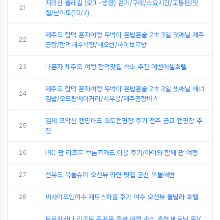
지리산 둘레길 (오미~방광) 걷기/구례/소요시간/교통편/맛
21
집/난이도(10/7)
제주도 함덕 혼자여행 뚜벅이 혼밥혼술 2박 3일 첫째날 제주
22
공항/함덕해수욕장/해오반/하이보르방
23
나혼자 제주도 여행 함덕맛집 숙소 추천 에벤에셀호텔
제주도 함덕 혼자여행 뚜벅이 혼밥혼술 2박 3일 셋째날 해녀
24
김밥/오드랑베이커리/서우봉/제주공항버스
김제 모악산 캠핑파크 오토캠핑장 후기 전주 근교 캠핑장 추
25
천
26
PIC 괌 리조트 브론즈카드 이용 후기/아이와 함께 괌 여행
27
선유도 옥돌슈퍼 오션뷰 라면 맛집 군산 옥돌해변
28
씨사이드인여수 제트스파룸 후기 여수 오션뷰 풀빌라 호텔
트로피카나 리조트 푸꾸옥 중부 여행 숙소 추천 베트남 동V