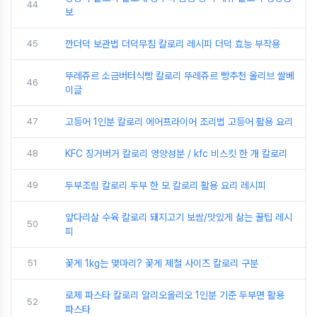
44
보
45
깐더덕 보관법 더덕무침 칼로리 레시피 더덕 효능 부작용
뚜레쥬르 소금버터식빵 칼로리 뚜레쥬르 빵추천 올리브 쌀베
46
이글
47
고등어 1인분 칼로리 에어프라이어 조리법 고등어 활용 요리
48
KFC 징거버거 칼로리 영양성분 / kfc 비스킷 한 개 칼로리
49
두부조림 칼로리 두부 한 모 칼로리 활용 요리 레시피
앞다리살 수육 칼로리 돼지고기 보쌈/맛있게 삶는 꿀팁 레시
50
피
51
꽃게 1kg는 몇마리? 꽃게 제철 사이즈 칼로리 구분
로제 파스타 칼로리 알리오올리오 1인분 기준 두부면 활용
52
파스타