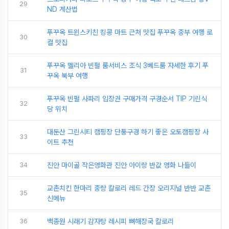
29
ND 계산법
푸꾸옥 트윈스키친 킹콩 마트 근처 맛집 푸꾸옥 중부 여행 로
30
컬 맛집
푸꾸옥 멜리아 빈펄 룸서비스 조식 3베드룸 자세한 후기 푸
31
꾸옥 북부 여행
푸꾸옥 빈펄 사파리 입장권 구매가격 구경순서 TIP 기린식
32
당 위치
대둔산 그린시티 캠핑장 단풍구경 하기 좋은 오토캠핑장 사
33
이트 추천
34
진안 마이골 작은영화관 진안 아이랑 반값 영화 나들이
교촌치킨 한마리 중량 칼로리 레드 간장 오리지널 반반 교촌
35
신메뉴
36
백종원 시래기 감자탕 레시피 뼈해장국 칼로리