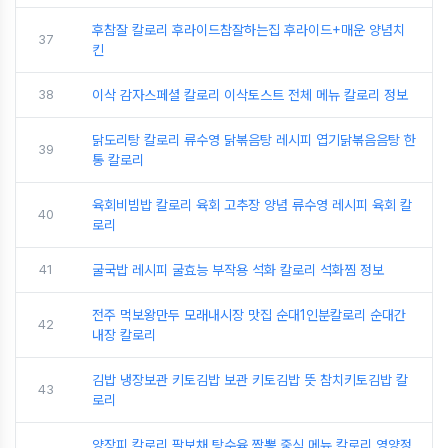
후참잘 칼로리 후라이드참잘하는집 후라이드+매운 양념치
37
킨
38
이삭 감자스페셜 칼로리 이삭토스트 전체 메뉴 칼로리 정보
닭도리탕 칼로리 류수영 닭볶음탕 레시피 엽기닭볶음음탕 한
39
통 칼로리
육회비빔밥 칼로리 육회 고추장 양념 류수영 레시피 육회 칼
40
로리
41
굴국밥 레시피 굴효능 부작용 석화 칼로리 석화찜 정보
전주 먹보왕만두 모래내시장 맛집 순대1인분칼로리 순대간
42
내장 칼로리
김밥 냉장보관 키토김밥 보관 키토김밥 뜻 참치키토김밥 칼
43
로리
양장피 칼로리 팔보채 탕수육 짬뽕 중식 메뉴 칼로리 영양정