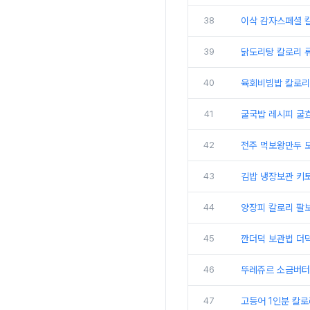
38
이삭 감자스페셜 
39
닭도리탕 칼로리 
40
육회비빔밥 칼로리
41
굴국밥 레시피 굴
42
전주 먹보왕만두 
43
김밥 냉장보관 키
44
양장피 칼로리 팔
45
깐더덕 보관법 더
46
뚜레쥬르 소금버터
47
고등어 1인분 칼