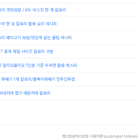
리 영양성분 / kfc 비스킷 한 개 칼로리
부 한 모 칼로리 활용 요리 레시피
로리 돼지고기 보쌈/맛있게 삶는 꿀팁 레시피
리? 꽃게 제철 사이즈 칼로리 구분
 알리오올리오 1인분 기준 두부면 활용 파스타
 꽈배기 1개 칼로리/꿀복이꽈배기 전주인후점
고씨네카레 맵기 매운카레 칼로리
개인정보처리방침
·
이용약관
·
postmate114@gma