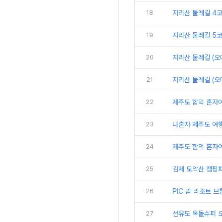
18
지리산 둘레길 4코
19
지리산 둘레길 5코
20
지리산 둘레길 (오
21
지리산 둘레길 (오
22
제주도 함덕 혼자
23
나혼자 제주도 여
24
제주도 함덕 혼자
25
김제 모악산 캠핑
26
PIC 괌 리조트 
27
선유도 옥돌슈퍼 