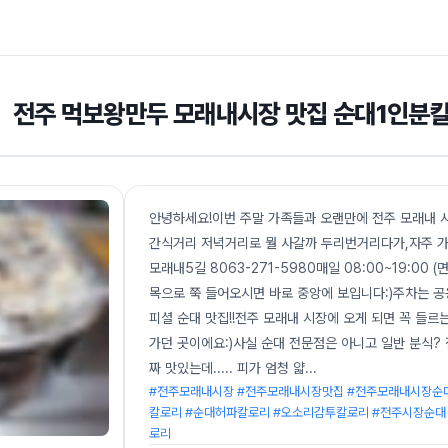
전주 먹보왕만두 모래내시장 맛집 순대1인분
안녕하세요!이번 주말 가족들과 오랜만에 전주 모래내 
간식거리 저녁거리로 뭘 사갈까 두리번거리다가,자주 가
모래내5길 8063-271-5980매일 08:00~19:00 
목으로 쭉 들어오시면 바로 중앙에 보입니다:)주차는 공
피셜 순대 맛집!!전주 모래내 시장에 오게 되면 꼭 들
가던 곳이에요:)사실 순대 전문점은 아니고 일반 분식? 
짜 맛있는데..... 피가 엄청 얇
...
#전주모래내시장 #전주모래내시장맛집 #전주모래내시장순대
칼로리 #순대허파칼로리 #오소리감투칼로리 #전주시장순대
로리