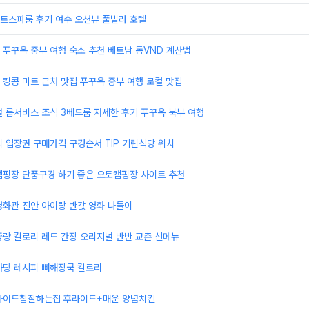
트스파룸 후기 여수 오션뷰 풀빌라 호텔
푸꾸옥 중부 여행 숙소 추천 베트남 동VND 계산법
킹콩 마트 근처 맛집 푸꾸옥 중부 여행 로컬 맛집
 룸서비스 조식 3베드룸 자세한 후기 푸꾸옥 북부 여행
 입장권 구매가격 구경순서 TIP 기린식당 위치
캠핑장 단풍구경 하기 좋은 오토캠핑장 사이트 추천
영화관 진안 아이랑 반값 영화 나들이
량 칼로리 레드 간장 오리지널 반반 교촌 신메뉴
자탕 레시피 뼈해장국 칼로리
라이드참잘하는집 후라이드+매운 양념치킨