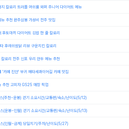
라지 칼로리 트러플 머쉬룸 와퍼 주니어 다이어트 메뉴
메뉴 추천 완주삼봉 가성비 전주 맛집
 후토마끼 다이어트 김밥 한 줄 칼로리
타 후레쉬쌈닭 리뷰 구운치킨 칼로리
칼로리 전주 신포 우리 만두 메뉴 추천
 '카페 진안' 부귀 메타세콰이어길 카페 맛집
 추천 고피자 GS25 매장 픽업
스(주천~운봉) 걷기 소요시간/교통편/숙소/난이도(5/12)
스(운봉~인월) 걷기 소요시간/교통편/숙소/난이도(5/13)
스(인월~금계) 당일치기/주차/난이도(5/27)