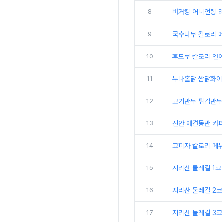
8
버거킹 어니언링 
9
국수나무 칼로리 
10
후토루 칼로리 연어
11
누나홀닭 쌈닭화이
12
고기만두 튀김만두 
13
진안 애견동반 카페
14
고피자 칼로리 메뉴
15
지리산 둘레길 1코
16
지리산 둘레길 2코
17
지리산 둘레길 3코