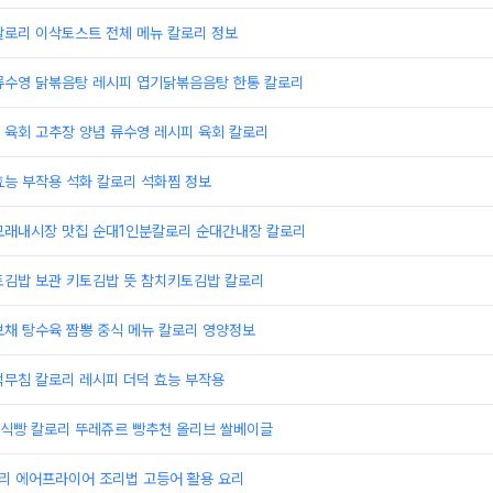
칼로리 이삭토스트 전체 메뉴 칼로리 정보
류수영 닭볶음탕 레시피 엽기닭볶음음탕 한통 칼로리
 육회 고추장 양념 류수영 레시피 육회 칼로리
효능 부작용 석화 칼로리 석화찜 정보
모래내시장 맛집 순대1인분칼로리 순대간내장 칼로리
토김밥 보관 키토김밥 뜻 참치키토김밥 칼로리
보채 탕수육 짬뽕 중식 메뉴 칼로리 영양정보
덕무침 칼로리 레시피 더덕 효능 부작용
식빵 칼로리 뚜레쥬르 빵추천 올리브 쌀베이글
로리 에어프라이어 조리법 고등어 활용 요리