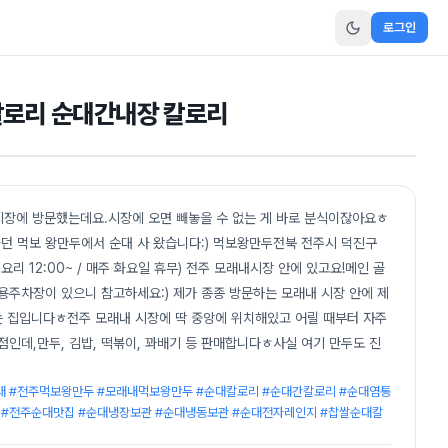
로그인
칼로리 순대간내장 칼로리
시장에 방문했는데요.시장에 오면 빼놓을 수 없는 게 바로 분식이잖아요ㅎ
던 먹보 왕만두에서 순대 사 왔습니다:) 먹보왕만두전북 전주시 덕진구
(면요리 12:00~ / 매주 화요일 휴무) 전주 모래내시장 안에 있고요!메인 골
용주차장이 있으니 참고하세요:) 제가 종종 방문하는 모래내 시장 안에 제
르는 집입니다ㅎ전주 모래내 시장에 딱 중앙에 위치해있고 어릴 때부터 자주
점인데,만두, 김밥, 떡볶이, 꽈배기 등 판매합니다ㅎ사실 여기 만두도 진
 #전주먹보왕만두 #모래내먹보왕만두 #순대칼로리 #순대간칼로리 #순대염통
 #전주순대맛집 #순대냉장보관 #순대냉동보관 #순대전자레인지 #찹쌀순대칼