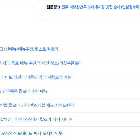
원문링크
전주 먹보왕만두 모래내시장 맛집 순대1인분칼로리
표/신메뉴/메뉴추천/토스트 칼로리
은 커피 음료 메뉴 추천/카페인 정보/아샷추칼로리
 라이트 바닐라 아몬드 라떼 저칼로리 메뉴
표 신짬뽕죽 칼로리 추천 메뉴
킨팝 칼로리 가격 햄스페셜 세트 사이드변경
살튀김 베이컨치즈버거 칼로리 가격 사이즈
 오지치즈 포테이토 피자 오지치즈 뜻