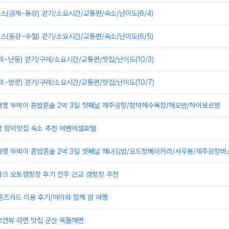
스(금계~동강) 걷기/소요시간/교통편/숙소/난이도(6/4)
스(동강~수철) 걷기/소요시간/교통편/숙소/난이도(6/5)
미~난동) 걷기/구례/소요시간/교통편/맛집/난이도(10/3)
미~방광) 걷기/구례/소요시간/교통편/맛집/난이도(10/7)
여행 뚜벅이 혼밥혼술 2박 3일 첫째날 제주공항/함덕해수욕장/해오반/하이보르방
행 함덕맛집 숙소 추천 에벤에셀호텔
여행 뚜벅이 혼밥혼술 2박 3일 셋째날 해녀김밥/오드랑베이커리/서우봉/제주공항버
파크 오토캠핑장 후기 전주 근교 캠핑장 추천
브론즈카드 이용 후기/아이와 함께 괌 여행
오션뷰 라면 맛집 군산 옥돌해변