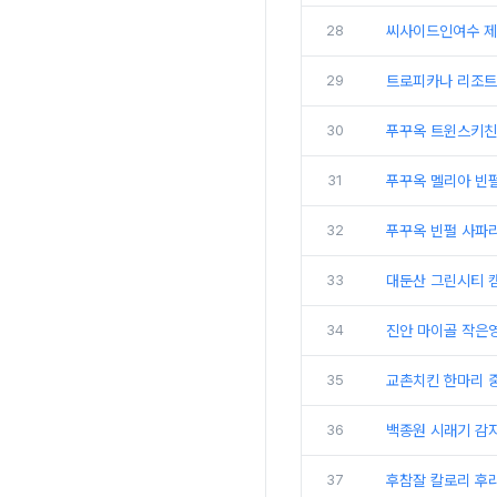
28
씨사이드인여수 제
29
트로피카나 리조트 
30
푸꾸옥 트윈스키친 
31
푸꾸옥 멜리아 빈펄
32
푸꾸옥 빈펄 사파리
33
대둔산 그린시티 
34
진안 마이골 작은
35
교촌치킨 한마리 중
36
백종원 시래기 감
37
후참잘 칼로리 후