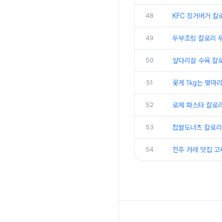
48
KFC 징거버거 칼로
49
두부조림 칼로리 두
50
앞다리살 수육 칼
51
꽃게 1kg는 몇마
52
로제 파스타 칼로리
53
찹쌀도너츠 칼로리
54
전주 카레 맛집 