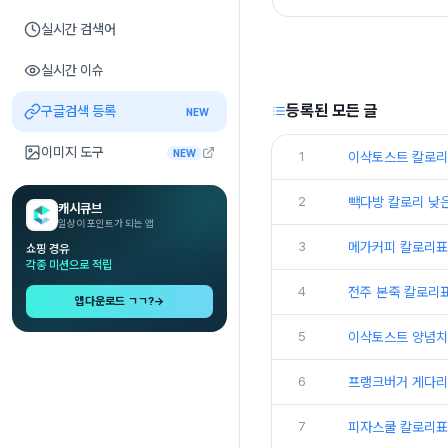
실시간 검색어
실시간 이슈
등록된 모든 글
구글검색 등록
NEW
이미지 도구
NEW
1
이삭토스트 칼로리
2
빽다방 칼로리 낮
캐시큐브
일상이 포인트가 되는 앱
3
메가커피 칼로리표
쇼핑 경유
각종 미션으로 적립
4
전주 본죽 칼로리
앱다운로드 ㄱㄱ?
→
5
이삭토스트 양념치
6
프랭크버거 게다리
7
피자스쿨 칼로리표