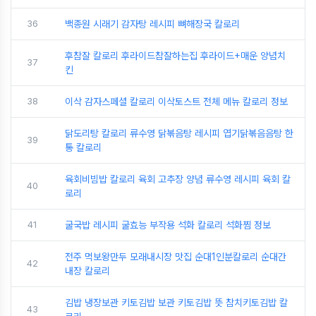
36
백종원 시래기 감자탕 레시피 뼈해장국 칼로리
후참잘 칼로리 후라이드참잘하는집 후라이드+매운 양념치
37
킨
38
이삭 감자스페셜 칼로리 이삭토스트 전체 메뉴 칼로리 정보
닭도리탕 칼로리 류수영 닭볶음탕 레시피 엽기닭볶음음탕 한
39
통 칼로리
육회비빔밥 칼로리 육회 고추장 양념 류수영 레시피 육회 칼
40
로리
41
굴국밥 레시피 굴효능 부작용 석화 칼로리 석화찜 정보
전주 먹보왕만두 모래내시장 맛집 순대1인분칼로리 순대간
42
내장 칼로리
김밥 냉장보관 키토김밥 보관 키토김밥 뜻 참치키토김밥 칼
43