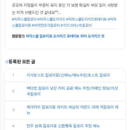
곳곳에 지점들이 꾸준히 유지 중인 거 보면 확실히 부담 없이 사랑받
는 피자 브랜드인 것 같네요^^
...
#피자스쿨칼로리 #피자스쿨오지치즈 #피자스쿨오지치즈포테이토 #피자
스쿨칼로리표 #피자한조각칼로리 #치즈크러스트칼로리
원문링크
피자스쿨 칼로리표 오지치즈 포테이토 피자 오지치즈 뜻
등록된 모든 글
1
이삭토스트 칼로리표/신메뉴/메뉴추천/토스트 칼로리
빽다방 칼로리 낮은 커피 음료 메뉴 추천/카페인 정보/아샷
2
추칼로리
메가커피 칼로리표 라이트 바닐라 아몬드 라떼 저칼로리 메
3
뉴
4
전주 본죽 칼로리표 신짬뽕죽 칼로리 추천 메뉴