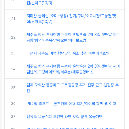
집/난이도(10/3)
지리산 둘레길 (오미~방광) 걷기/구례/소요시간/교통편/맛
21
집/난이도(10/7)
제주도 함덕 혼자여행 뚜벅이 혼밥혼술 2박 3일 첫째날 제주
22
공항/함덕해수욕장/해오반/하이보르방
23
나혼자 제주도 여행 함덕맛집 숙소 추천 에벤에셀호텔
제주도 함덕 혼자여행 뚜벅이 혼밥혼술 2박 3일 셋째날 해녀
24
김밥/오드랑베이커리/서우봉/제주공항버스
김제 모악산 캠핑파크 오토캠핑장 후기 전주 근교 캠핑장 추
25
천
26
PIC 괌 리조트 브론즈카드 이용 후기/아이와 함께 괌 여행
27
선유도 옥돌슈퍼 오션뷰 라면 맛집 군산 옥돌해변