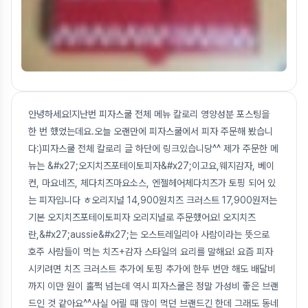
안녕하세요!지난번 피자스쿨 전체 메뉴 칼로리 영양성분 포스팅을
한 번 했었는데요.오늘 오랜만에 피자스쿨에서 피자 주문해 봤습니
다:)피자스쿨 전체 칼로리 글 하단에 링크있습니당^^ 제가 주문한 메
뉴는 &#x27;오지치즈포테이토피자&#x27;이고요,웨지감자, 베이
컨, 마요네즈, 체다치즈마요소스, 엔젤헤어체다치즈가 토핑 되어 있
는 피자입니다 ㅎ오리지널 14,900원치즈 크러스트 17,900원저는
기본 오지치즈포테이토피자 오리지널로 주문했어요! 오지치즈
란,&#x27;aussie&#x27;는 오스트레일리아 사람이라는 뜻으로
호주 사람들이 먹는 치즈+감자 스타일의 요리를 말해요! 요즘 피자
시키려면 치즈 크러스트 추가에 토핑 추가에 한두 번만 해도 배달비
까지 이만 원이 훌쩍 넘는데 역시 피자스쿨은 정말 가성비 좋은 브랜
드인 것 같아요^^사실 어릴 때 많이 먹던 브랜드긴 한데 그래도 동네