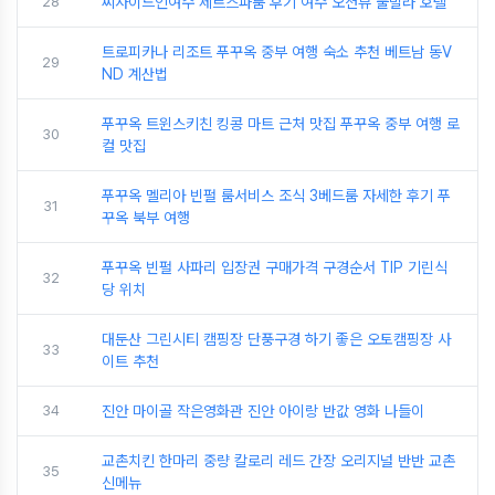
28
씨사이드인여수 제트스파룸 후기 여수 오션뷰 풀빌라 호텔
트로피카나 리조트 푸꾸옥 중부 여행 숙소 추천 베트남 동V
29
ND 계산법
푸꾸옥 트윈스키친 킹콩 마트 근처 맛집 푸꾸옥 중부 여행 로
30
컬 맛집
푸꾸옥 멜리아 빈펄 룸서비스 조식 3베드룸 자세한 후기 푸
31
꾸옥 북부 여행
푸꾸옥 빈펄 사파리 입장권 구매가격 구경순서 TIP 기린식
32
당 위치
대둔산 그린시티 캠핑장 단풍구경 하기 좋은 오토캠핑장 사
33
이트 추천
34
진안 마이골 작은영화관 진안 아이랑 반값 영화 나들이
교촌치킨 한마리 중량 칼로리 레드 간장 오리지널 반반 교촌
35
신메뉴