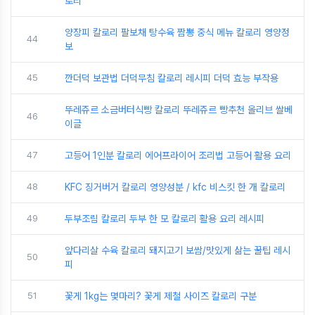
로리
양장피 칼로리 팔보채 탕수육 짬뽕 중식 메뉴 칼로리 영양정
44
보
45
깐더덕 보관법 더덕무침 칼로리 레시피 더덕 효능 부작용
뚜레쥬르 소금버터식빵 칼로리 뚜레쥬르 빵추천 올리브 쌀베
46
이글
47
고등어 1인분 칼로리 에어프라이어 조리법 고등어 활용 요리
48
KFC 징거버거 칼로리 영양성분 / kfc 비스킷 한 개 칼로리
49
두부조림 칼로리 두부 한 모 칼로리 활용 요리 레시피
앞다리살 수육 칼로리 돼지고기 보쌈/맛있게 삶는 꿀팁 레시
50
피
51
꽃게 1kg는 몇마리? 꽃게 제철 사이즈 칼로리 구분