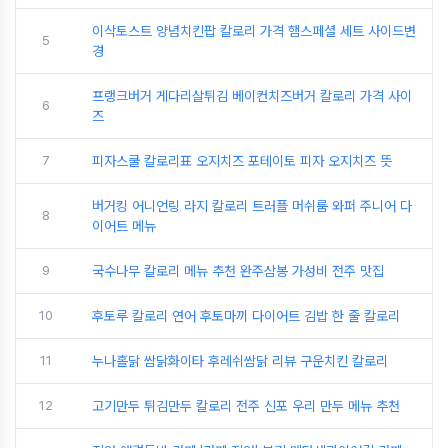
이삭토스트 양념치킨팝 칼로리 가격 햄스페셜 세트 사이드변
5
경
프랭크버거 게다리살튀김 베이컨치즈버거 칼로리 가격 사이
6
즈
7
피자스쿨 칼로리표 오지치즈 포테이토 피자 오지치즈 뜻
버거킹 어니언링 라지 칼로리 트러플 머쉬룸 와퍼 주니어 다
8
이어트 메뉴
9
국수나무 칼로리 메뉴 추천 완주삼봉 가성비 전주 맛집
10
후토루 칼로리 연어 후토마끼 다이어트 김밥 한 줄 칼로리
11
누나홀닭 쌈닭화이타 후레쉬쌈닭 리뷰 구운치킨 칼로리
12
고기만두 튀김만두 칼로리 전주 신포 우리 만두 메뉴 추천