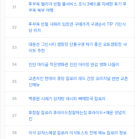
푸꾸옥 멜리아 빈펄 룸서비스 조식 3베드룸 자세한 후기 푸
31
꾸옥 북부 여행
푸꾸옥 빈펄 사파리 입장권 구매가격 구경순서 TIP 기린식
32
당 위치
대둔산 그린시티 캠핑장 단풍구경 하기 좋은 오토캠핑장 사
33
이트 추천
34
진안 마이골 작은영화관 진안 아이랑 반값 영화 나들이
교촌치킨 한마리 중량 칼로리 레드 간장 오리지널 반반 교촌
35
신메뉴
36
백종원 시래기 감자탕 레시피 뼈해장국 칼로리
후참잘 칼로리 후라이드참잘하는집 후라이드+매운 양념치
37
킨
38
이삭 감자스페셜 칼로리 이삭토스트 전체 메뉴 칼로리 정보