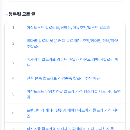
등록된 모든 글
1
이삭토스트 칼로리표/신메뉴/메뉴추천/토스트 칼로리
빽다방 칼로리 낮은 커피 음료 메뉴 추천/카페인 정보/아샷
2
추칼로리
메가커피 칼로리표 라이트 바닐라 아몬드 라떼 저칼로리 메
3
뉴
4
전주 본죽 칼로리표 신짬뽕죽 칼로리 추천 메뉴
이삭토스트 양념치킨팝 칼로리 가격 햄스페셜 세트 사이드변
5
경
프랭크버거 게다리살튀김 베이컨치즈버거 칼로리 가격 사이
6
즈
7
피자스쿨 칼로리표 오지치즈 포테이토 피자 오지치즈 뜻