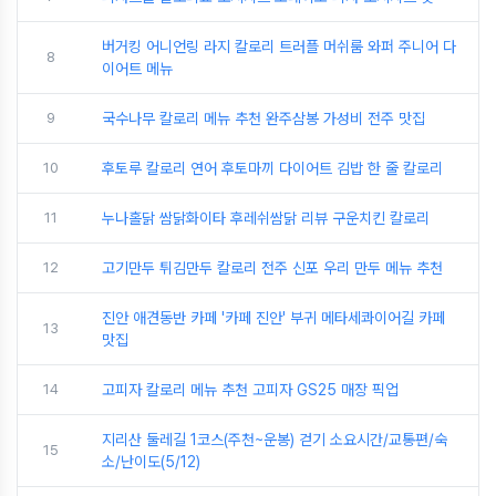
버거킹 어니언링 라지 칼로리 트러플 머쉬룸 와퍼 주니어 다
8
이어트 메뉴
9
국수나무 칼로리 메뉴 추천 완주삼봉 가성비 전주 맛집
10
후토루 칼로리 연어 후토마끼 다이어트 김밥 한 줄 칼로리
11
누나홀닭 쌈닭화이타 후레쉬쌈닭 리뷰 구운치킨 칼로리
12
고기만두 튀김만두 칼로리 전주 신포 우리 만두 메뉴 추천
진안 애견동반 카페 '카페 진안' 부귀 메타세콰이어길 카페
13
맛집
14
고피자 칼로리 메뉴 추천 고피자 GS25 매장 픽업
지리산 둘레길 1코스(주천~운봉) 걷기 소요시간/교통편/숙
15
소/난이도(5/12)