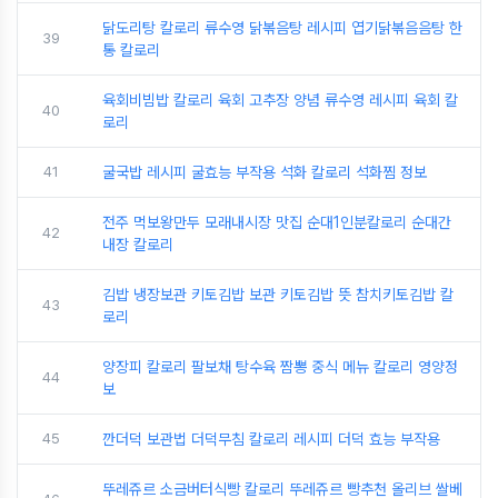
닭도리탕 칼로리 류수영 닭볶음탕 레시피 엽기닭볶음음탕 한
39
통 칼로리
육회비빔밥 칼로리 육회 고추장 양념 류수영 레시피 육회 칼
40
로리
41
굴국밥 레시피 굴효능 부작용 석화 칼로리 석화찜 정보
전주 먹보왕만두 모래내시장 맛집 순대1인분칼로리 순대간
42
내장 칼로리
김밥 냉장보관 키토김밥 보관 키토김밥 뜻 참치키토김밥 칼
43
로리
양장피 칼로리 팔보채 탕수육 짬뽕 중식 메뉴 칼로리 영양정
44
보
45
깐더덕 보관법 더덕무침 칼로리 레시피 더덕 효능 부작용
뚜레쥬르 소금버터식빵 칼로리 뚜레쥬르 빵추천 올리브 쌀베