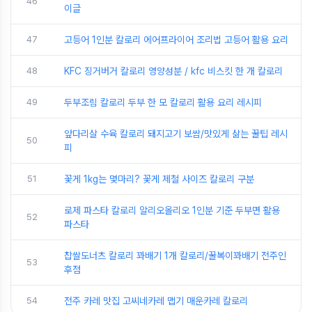
46
이글
47
고등어 1인분 칼로리 에어프라이어 조리법 고등어 활용 요리
48
KFC 징거버거 칼로리 영양성분 / kfc 비스킷 한 개 칼로리
49
두부조림 칼로리 두부 한 모 칼로리 활용 요리 레시피
앞다리살 수육 칼로리 돼지고기 보쌈/맛있게 삶는 꿀팁 레시
50
피
51
꽃게 1kg는 몇마리? 꽃게 제철 사이즈 칼로리 구분
로제 파스타 칼로리 알리오올리오 1인분 기준 두부면 활용
52
파스타
찹쌀도너츠 칼로리 꽈배기 1개 칼로리/꿀복이꽈배기 전주인
53
후점
54
전주 카레 맛집 고씨네카레 맵기 매운카레 칼로리