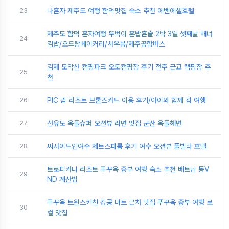
23
나혼자 제주도 여행 함덕맛집 숙소 추천 에벤에셀호텔
제주도 함덕 혼자여행 뚜벅이 혼밥혼술 2박 3일 셋째날 해녀
24
김밥/오드랑베이커리/서우봉/제주공항버스
김제 모악산 캠핑파크 오토캠핑장 후기 전주 근교 캠핑장 추
25
천
26
PIC 괌 리조트 브론즈카드 이용 후기/아이와 함께 괌 여행
27
선유도 옥돌슈퍼 오션뷰 라면 맛집 군산 옥돌해변
28
씨사이드인여수 제트스파룸 후기 여수 오션뷰 풀빌라 호텔
트로피카나 리조트 푸꾸옥 중부 여행 숙소 추천 베트남 동V
29
ND 계산법
푸꾸옥 트윈스키친 킹콩 마트 근처 맛집 푸꾸옥 중부 여행 로
30
컬 맛집