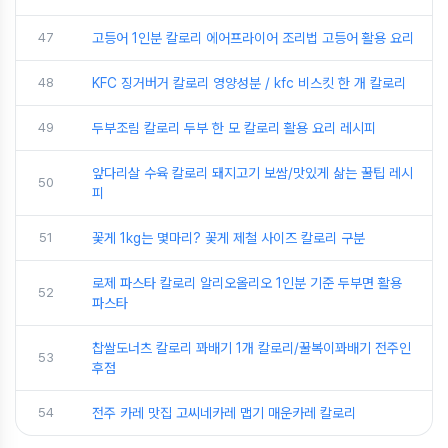
47
고등어 1인분 칼로리 에어프라이어 조리법 고등어 활용 요리
48
KFC 징거버거 칼로리 영양성분 / kfc 비스킷 한 개 칼로리
49
두부조림 칼로리 두부 한 모 칼로리 활용 요리 레시피
앞다리살 수육 칼로리 돼지고기 보쌈/맛있게 삶는 꿀팁 레시
50
피
51
꽃게 1kg는 몇마리? 꽃게 제철 사이즈 칼로리 구분
로제 파스타 칼로리 알리오올리오 1인분 기준 두부면 활용
52
파스타
찹쌀도너츠 칼로리 꽈배기 1개 칼로리/꿀복이꽈배기 전주인
53
후점
54
전주 카레 맛집 고씨네카레 맵기 매운카레 칼로리