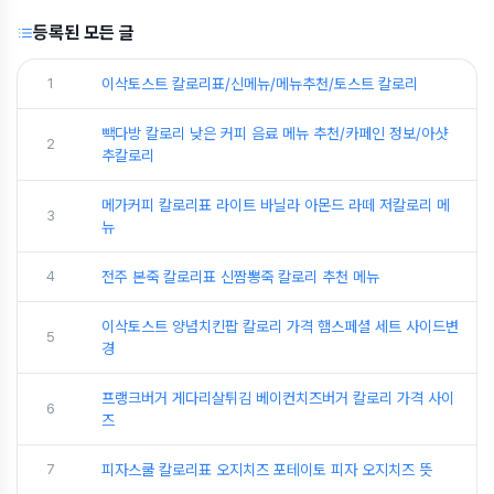
등록된 모든 글
1
이삭토스트 칼로리표/신메뉴/메뉴추천/토스트 칼로리
빽다방 칼로리 낮은 커피 음료 메뉴 추천/카페인 정보/아샷
2
추칼로리
메가커피 칼로리표 라이트 바닐라 아몬드 라떼 저칼로리 메
3
뉴
4
전주 본죽 칼로리표 신짬뽕죽 칼로리 추천 메뉴
이삭토스트 양념치킨팝 칼로리 가격 햄스페셜 세트 사이드변
5
경
프랭크버거 게다리살튀김 베이컨치즈버거 칼로리 가격 사이
6
즈
7
피자스쿨 칼로리표 오지치즈 포테이토 피자 오지치즈 뜻