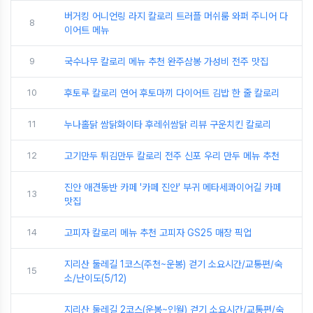
버거킹 어니언링 라지 칼로리 트러플 머쉬룸 와퍼 주니어 다
8
이어트 메뉴
9
국수나무 칼로리 메뉴 추천 완주삼봉 가성비 전주 맛집
10
후토루 칼로리 연어 후토마끼 다이어트 김밥 한 줄 칼로리
11
누나홀닭 쌈닭화이타 후레쉬쌈닭 리뷰 구운치킨 칼로리
12
고기만두 튀김만두 칼로리 전주 신포 우리 만두 메뉴 추천
진안 애견동반 카페 '카페 진안' 부귀 메타세콰이어길 카페
13
맛집
14
고피자 칼로리 메뉴 추천 고피자 GS25 매장 픽업
지리산 둘레길 1코스(주천~운봉) 걷기 소요시간/교통편/숙
15
소/난이도(5/12)
지리산 둘레길 2코스(운봉~인월) 걷기 소요시간/교통편/숙