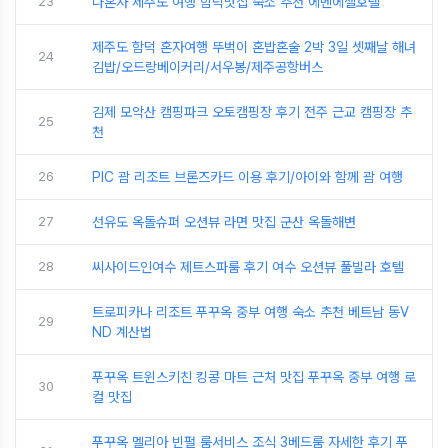
23
나혼자 제주도 여행 함덕맛집 숙소 추천 에벤에셀호텔
제주도 함덕 혼자여행 뚜벅이 혼밥혼술 2박 3일 셋째날 해녀
24
김밥/오드랑베이커리/서우봉/제주공항버스
김제 모악산 캠핑파크 오토캠핑장 후기 전주 근교 캠핑장 추
25
천
26
PIC 괌 리조트 브론즈카드 이용 후기/아이와 함께 괌 여행
27
선유도 옥돌슈퍼 오션뷰 라면 맛집 군산 옥돌해변
28
씨사이드인여수 제트스파룸 후기 여수 오션뷰 풀빌라 호텔
트로피카나 리조트 푸꾸옥 중부 여행 숙소 추천 베트남 동V
29
ND 계산법
푸꾸옥 트윈스키친 킹콩 마트 근처 맛집 푸꾸옥 중부 여행 로
30
컬 맛집
푸꾸옥 멜리아 빈펄 룸서비스 조식 3베드룸 자세한 후기 푸