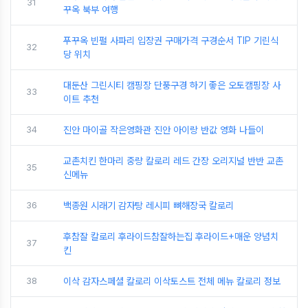
31
꾸옥 북부 여행
푸꾸옥 빈펄 사파리 입장권 구매가격 구경순서 TIP 기린식
32
당 위치
대둔산 그린시티 캠핑장 단풍구경 하기 좋은 오토캠핑장 사
33
이트 추천
34
진안 마이골 작은영화관 진안 아이랑 반값 영화 나들이
교촌치킨 한마리 중량 칼로리 레드 간장 오리지널 반반 교촌
35
신메뉴
36
백종원 시래기 감자탕 레시피 뼈해장국 칼로리
후참잘 칼로리 후라이드참잘하는집 후라이드+매운 양념치
37
킨
38
이삭 감자스페셜 칼로리 이삭토스트 전체 메뉴 칼로리 정보