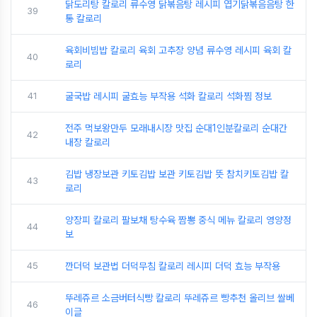
닭도리탕 칼로리 류수영 닭볶음탕 레시피 엽기닭볶음음탕 한
39
통 칼로리
육회비빔밥 칼로리 육회 고추장 양념 류수영 레시피 육회 칼
40
로리
41
굴국밥 레시피 굴효능 부작용 석화 칼로리 석화찜 정보
전주 먹보왕만두 모래내시장 맛집 순대1인분칼로리 순대간
42
내장 칼로리
김밥 냉장보관 키토김밥 보관 키토김밥 뜻 참치키토김밥 칼
43
로리
양장피 칼로리 팔보채 탕수육 짬뽕 중식 메뉴 칼로리 영양정
44
보
45
깐더덕 보관법 더덕무침 칼로리 레시피 더덕 효능 부작용
뚜레쥬르 소금버터식빵 칼로리 뚜레쥬르 빵추천 올리브 쌀베
46
이글