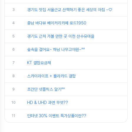
3
경기도 맛집 서울근교 산책하기 좋은 세상의 아침 ~♡
4
충남 바다뷰 베이커리카페 로드1950
5
경기도 근처 가볼 만한 곳 이천 산수유마을
6
숲속을 걸어요~ 하남 나무고아원~^^
7
KT 결합요금제
8
스카이라이프 + 롤라카드 결합
9
초간단 넷플릭스 알기^^
10
HD & UHD 과연 무엇??
11
인터넷 30% 이벤트 특가상품이란??