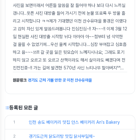
사진을 보면이래서 어른들 말씀을 잘 들어야 하나 보다 다시 느끼실
갭니다..웃픈 사진 대방출 들어 가시기 전에 눈물 또로록 두 방울 흘
리고 시작합니다 ㅋㅋ제가 기대했던 이천 산수유마을 풍경은 이랬다
고 감히 자신 있게 말씀드려봅니다 진심진심~!! 자~~~!! 이제 3월 12
일 현실판 사진 대방출 시작함 뉘다 아아아 아~~첨부터 넘 삭막한
걸 올릴 수 없었기에...우선 올케 시작합니다...심장 부여잡고 심호흡
하고 웁~~~쓰!!! 갈 곳을 잃은 뒷모습이 느껴지시나요; 그래도 포기
하지 않고 오르고 또 오르고 산책이라도 해서 살이라도 빼겠다며 전
진전진중~!! 가는 길에 발견한 570년 사신 느티나무 할아버지^^
...
원문링크
경기도 근처 가볼 만한 곳 이천 산수유마을
등록된 모든 글
1
인천 송도 베이커리 맛집 안스 베이커리 An's Bakery
2
경기도근처 닭도리탕 맛집 닭사부일체~