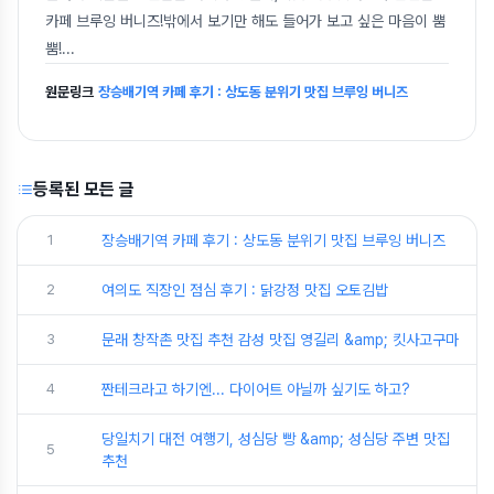
카페 브루잉 버니즈!밖에서 보기만 해도 들어가 보고 싶은 마음이 뿜
뿜!
...
원문링크
장승배기역 카페 후기 : 상도동 분위기 맛집 브루잉 버니즈
등록된 모든 글
1
장승배기역 카페 후기 : 상도동 분위기 맛집 브루잉 버니즈
2
여의도 직장인 점심 후기 : 닭강정 맛집 오토김밥
3
문래 창작촌 맛집 추천 감성 맛집 영길리 &amp; 킷사고구마
4
짠테크라고 하기엔... 다이어트 아닐까 싶기도 하고?
당일치기 대전 여행기, 성심당 빵 &amp; 성심당 주변 맛집
5
추천