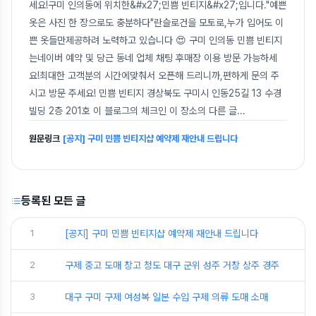
세요!구미 인의동에 위치한&#x27;민쁨 빈티지&#x27;입니다."예쁜
옷은 사진 한 장으로도 충분하다"란슬로건을 모토로,누가 입어도 이
쁜 옷들만제공하려 노력하고 있습니다 😍 구미 인의동 민쁨 빈티지
는네이버 예약 및 당근 동네 업체 채팅 후매장 이용 방문 가능하세
요!최대한 고객분의 시간에맞춰서 오픈해 드리니까,편하게 문의 주
시고 방문 주세요! 민쁨 빈티지 경상북도 구미시 인동25길 13 수경
빌딩 2층 201호 이 블로그의 체크인 이 장소의 다른 글
...
원문링크
[공지] 구미 민쁨 빈티지샵 예약제 재안내 드립니다
등록된 모든 글
1
[공지] 구미 민쁨 빈티지샵 예약제 재안내 드립니다
2
구제 중고 도매 창고 청도 대구 군위 성주 거창 상주 경주
3
대구 구미 구제 여성복 일본 수입 구제 의류 도매 소매