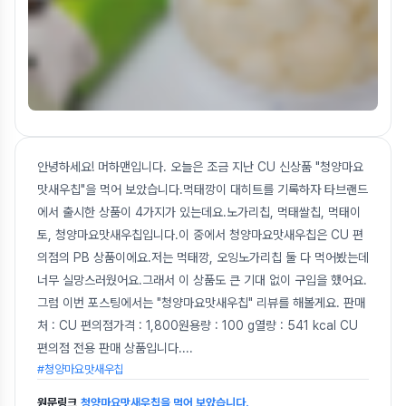
안녕하세요! 머하맨입니다. 오늘은 조금 지난 CU 신상품 "청양마요
맛새우칩"을 먹어 보았습니다.먹태깡이 대히트를 기록하자 타브랜드
에서 출시한 상품이 4가지가 있는데요.노가리칩, 먹태쌀칩, 먹태이
토, 청양마요맛새우칩입니다.이 중에서 청양마요맛새우칩은 CU 편
의점의 PB 상품이에요.저는 먹태깡, 오잉노가리칩 둘 다 먹어봤는데
너무 실망스러웠어요.그래서 이 상품도 큰 기대 없이 구입을 했어요.
그럼 이번 포스팅에서는 "청양마요맛새우칩" 리뷰를 해볼게요. 판매
처 : CU 편의점가격 : 1,800원용량 : 100 g열량 : 541 kcal CU
편의점 전용 판매 상품입니다.
...
#청양마요맛새우칩
원문링크
청양마요맛새우칩을 먹어 보았습니다.