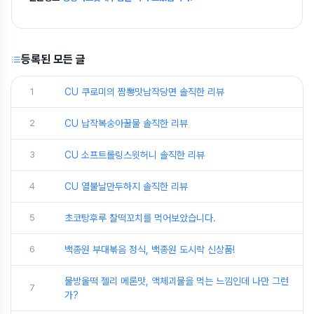
등록된 모든 글
1
CU 쿠로미의 짬뽕맛납작당면 솔직한 리뷰
2
CU 납작복숭아꿀물 솔직한 리뷰
3
CU 소프트롤링스윗허니 솔직한 리뷰
4
CU 열불날만두하지 솔직한 리뷰
5
초코탕후루 찰떡꼬치를 먹어보았습니다.
6
백종원 부대볶음 정식, 백종원 도시락 신상품!
물방울떡 젤리 메론맛, 액체괴물을 먹는 느낌인데 나만 그런
7
가?