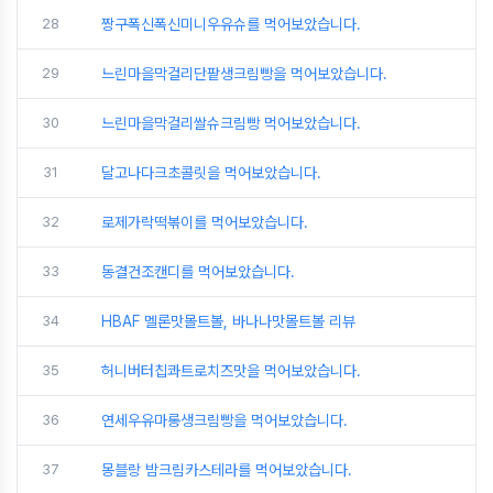
28
짱구폭신폭신미니우유슈를 먹어보았습니다.
29
느린마을막걸리단팥생크림빵을 먹어보았습니다.
30
느린마을막걸리쌀슈크림빵 먹어보았습니다.
31
달고나다크초콜릿을 먹어보았습니다.
32
로제가락떡볶이를 먹어보았습니다.
33
동결건조캔디를 먹어보았습니다.
34
HBAF 멜론맛몰트볼, 바나나맛몰트볼 리뷰
35
허니버터칩콰트로치즈맛을 먹어보았습니다.
36
연세우유마롱생크림빵을 먹어보았습니다.
37
몽블랑 밤크림카스테라를 먹어보았습니다.