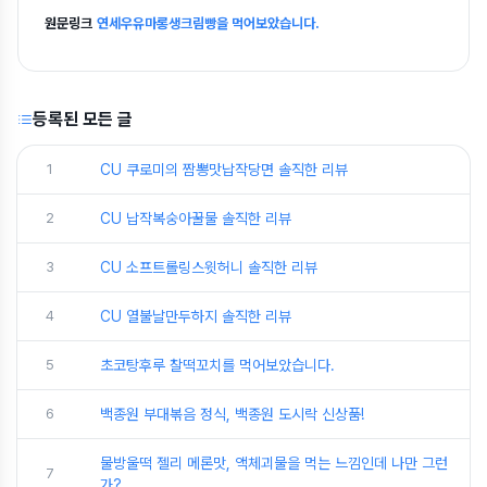
원문링크
연세우유마롱생크림빵을 먹어보았습니다.
등록된 모든 글
1
CU 쿠로미의 짬뽕맛납작당면 솔직한 리뷰
2
CU 납작복숭아꿀물 솔직한 리뷰
3
CU 소프트롤링스윗허니 솔직한 리뷰
4
CU 열불날만두하지 솔직한 리뷰
5
초코탕후루 찰떡꼬치를 먹어보았습니다.
6
백종원 부대볶음 정식, 백종원 도시락 신상품!
물방울떡 젤리 메론맛, 액체괴물을 먹는 느낌인데 나만 그런
7
가?