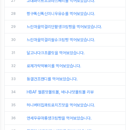
27
고대화이트초코라즈베리를 먹어보았습니다.
28
짱구폭신폭신미니우유슈를 먹어보았습니다.
29
느린마을막걸리단팥생크림빵을 먹어보았습니다.
30
느린마을막걸리쌀슈크림빵 먹어보았습니다.
31
달고나다크초콜릿을 먹어보았습니다.
32
로제가락떡볶이를 먹어보았습니다.
33
동결건조캔디를 먹어보았습니다.
34
HBAF 멜론맛몰트볼, 바나나맛몰트볼 리뷰
35
허니버터칩콰트로치즈맛을 먹어보았습니다.
36
연세우유마롱생크림빵을 먹어보았습니다.