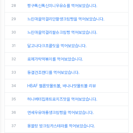
28
짱구폭신폭신미니우유슈를 먹어보았습니다.
29
느린마을막걸리단팥생크림빵을 먹어보았습니다.
30
느린마을막걸리쌀슈크림빵 먹어보았습니다.
31
달고나다크초콜릿을 먹어보았습니다.
32
로제가락떡볶이를 먹어보았습니다.
33
동결건조캔디를 먹어보았습니다.
34
HBAF 멜론맛몰트볼, 바나나맛몰트볼 리뷰
35
허니버터칩콰트로치즈맛을 먹어보았습니다.
36
연세우유마롱생크림빵을 먹어보았습니다.
37
몽블랑 밤크림카스테라를 먹어보았습니다.