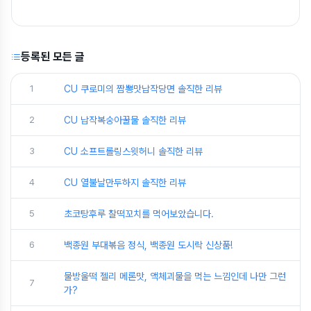
등록된 모든 글
1
CU 쿠로미의 짬뽕맛납작당면 솔직한 리뷰
2
CU 납작복숭아꿀물 솔직한 리뷰
3
CU 소프트롤링스윗허니 솔직한 리뷰
4
CU 열불날만두하지 솔직한 리뷰
5
초코탕후루 찰떡꼬치를 먹어보았습니다.
6
백종원 부대볶음 정식, 백종원 도시락 신상품!
물방울떡 젤리 메론맛, 액체괴물을 먹는 느낌인데 나만 그런
7
가?