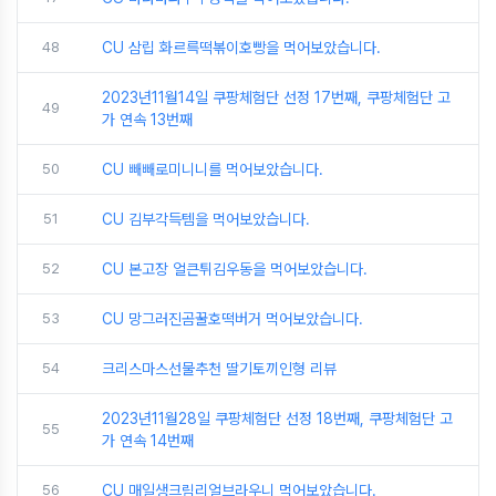
48
CU 삼립 화르륵떡볶이호빵을 먹어보았습니다.
2023년11월14일 쿠팡체험단 선정 17번째, 쿠팡체험단 고
49
가 연속 13번째
50
CU 빼빼로미니니를 먹어보았습니다.
51
CU 김부각득템을 먹어보았습니다.
52
CU 본고장 얼큰튀김우동을 먹어보았습니다.
53
CU 망그러진곰꿀호떡버거 먹어보았습니다.
54
크리스마스선물추천 딸기토끼인형 리뷰
2023년11월28일 쿠팡체험단 선정 18번째, 쿠팡체험단 고
55
가 연속 14번째
56
CU 매일생크림리얼브라우니 먹어보았습니다.