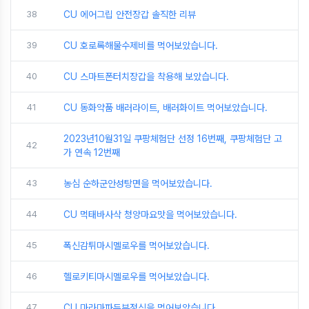
38
CU 에어그립 안전장갑 솔직한 리뷰
39
CU 호로록해물수제비를 먹어보았습니다.
40
CU 스마트폰터치장갑을 착용해 보았습니다.
41
CU 동화약품 배러라이트, 배러화이트 먹어보았습니다.
2023년10월31일 쿠팡체험단 선정 16번째, 쿠팡체험단 고
42
가 연속 12번째
43
농심 순하군안성탕면을 먹어보았습니다.
44
CU 먹태바사삭 청양마요맛을 먹어보았습니다.
45
폭신감튀마시멜로우를 먹어보았습니다.
46
헬로키티마시멜로우를 먹어보았습니다.
47
CU 마라마파두부정식을 먹어보았습니다.