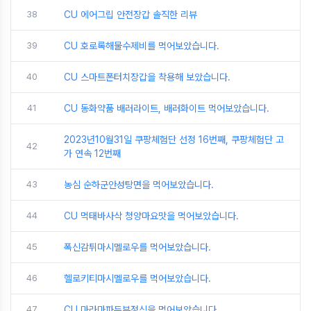
38
CU 에어그립 안전장갑 솔직한 리뷰
39
CU 호로록해물수제비를 먹어보았습니다.
40
CU 스마트폰터치장갑을 착용해 보았습니다.
41
CU 동화약품 배러라이트, 배러화이트 먹어보았습니다.
2023년10월31일 쿠팡체험단 선정 16번째, 쿠팡체험단 고
42
가 연속 12번째
43
농심 순하군안성탕면을 먹어보았습니다.
44
CU 먹태바사삭 청양마요맛을 먹어보았습니다.
45
폭신감튀마시멜로우를 먹어보았습니다.
46
헬로키티마시멜로우를 먹어보았습니다.
47
CU 마라마파두부정식을 먹어보았습니다.