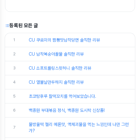
등록된 모든 글
1
CU 쿠로미의 짬뽕맛납작당면 솔직한 리뷰
2
CU 납작복숭아꿀물 솔직한 리뷰
3
CU 소프트롤링스윗허니 솔직한 리뷰
4
CU 열불날만두하지 솔직한 리뷰
5
초코탕후루 찰떡꼬치를 먹어보았습니다.
6
백종원 부대볶음 정식, 백종원 도시락 신상품!
물방울떡 젤리 메론맛, 액체괴물을 먹는 느낌인데 나만 그런
7
가?