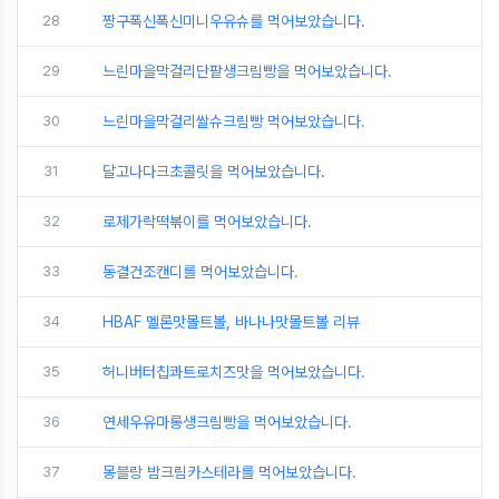
28
짱구폭신폭신미니우유슈를 먹어보았습니다.
29
느린마을막걸리단팥생크림빵을 먹어보았습니다.
30
느린마을막걸리쌀슈크림빵 먹어보았습니다.
31
달고나다크초콜릿을 먹어보았습니다.
32
로제가락떡볶이를 먹어보았습니다.
33
동결건조캔디를 먹어보았습니다.
34
HBAF 멜론맛몰트볼, 바나나맛몰트볼 리뷰
35
허니버터칩콰트로치즈맛을 먹어보았습니다.
36
연세우유마롱생크림빵을 먹어보았습니다.
37
몽블랑 밤크림카스테라를 먹어보았습니다.