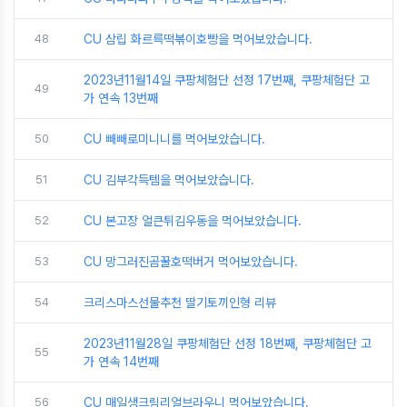
48
CU 삼립 화르륵떡볶이호빵을 먹어보았습니다.
2023년11월14일 쿠팡체험단 선정 17번째, 쿠팡체험단 고
49
가 연속 13번째
50
CU 빼빼로미니니를 먹어보았습니다.
51
CU 김부각득템을 먹어보았습니다.
52
CU 본고장 얼큰튀김우동을 먹어보았습니다.
53
CU 망그러진곰꿀호떡버거 먹어보았습니다.
54
크리스마스선물추천 딸기토끼인형 리뷰
2023년11월28일 쿠팡체험단 선정 18번째, 쿠팡체험단 고
55
가 연속 14번째
56
CU 매일생크림리얼브라우니 먹어보았습니다.