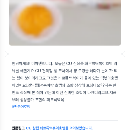
안녕하세요! 머하맨입니다. 오늘은 CU 신상품 화르륵떡볶이호빵 리
뷰를 해볼게요.CU 편의점 빵 코너에서 빵 구경을 하다가 눈에 확 띄
는 빵이 보이더라고요.그것은 바로!!! 떡볶이가 들어 있는 떡볶이호빵
이었어요!!잇님들!!떡볶이랑 호빵의 조합 상상해 보셨나요??저는 한
번도 상상해 본 적이 없는데 이런 신박한 조합이 나왔더라고요.지금
부터 상상불가 조합의 화르륵떡볶
...
#떡볶이호빵
원문링크
CU 삼립 화르륵떡볶이호빵을 먹어보았습니다.