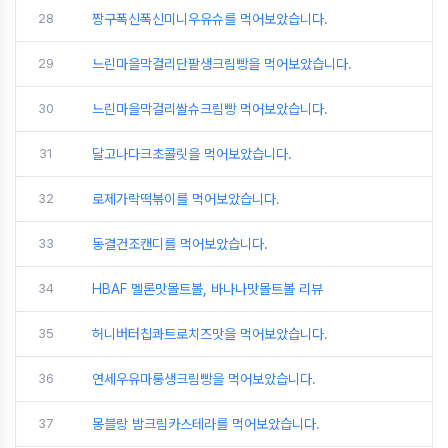
28
짱구폭신폭신미니우유슈를 먹어보았습니다.
29
느린마을막걸리단팥생크림빵을 먹어보았습니다.
30
느린마을막걸리쌀슈크림빵 먹어보았습니다.
31
달고나다크초콜릿을 먹어보았습니다.
32
로제가락떡볶이를 먹어보았습니다.
33
동결건조캔디를 먹어보았습니다.
34
HBAF 멜론맛몰트볼, 바나나맛몰트볼 리뷰
35
허니버터칩콰트로치즈맛을 먹어보았습니다.
36
연세우유마롱생크림빵을 먹어보았습니다.
37
몽블랑 밤크림카스테라를 먹어보았습니다.