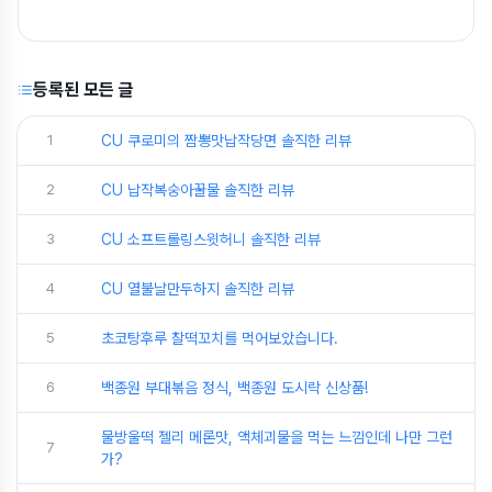
등록된 모든 글
1
CU 쿠로미의 짬뽕맛납작당면 솔직한 리뷰
2
CU 납작복숭아꿀물 솔직한 리뷰
3
CU 소프트롤링스윗허니 솔직한 리뷰
4
CU 열불날만두하지 솔직한 리뷰
5
초코탕후루 찰떡꼬치를 먹어보았습니다.
6
백종원 부대볶음 정식, 백종원 도시락 신상품!
물방울떡 젤리 메론맛, 액체괴물을 먹는 느낌인데 나만 그런
7
가?