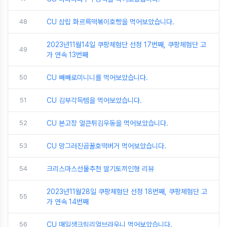
48
CU 삼립 화르륵떡볶이호빵을 먹어보았습니다.
2023년11월14일 쿠팡체험단 선정 17번째, 쿠팡체험단 고
49
가 연속 13번째
50
CU 빼빼로미니니를 먹어보았습니다.
51
CU 김부각득템을 먹어보았습니다.
52
CU 본고장 얼큰튀김우동을 먹어보았습니다.
53
CU 망그러진곰꿀호떡버거 먹어보았습니다.
54
크리스마스선물추천 딸기토끼인형 리뷰
2023년11월28일 쿠팡체험단 선정 18번째, 쿠팡체험단 고
55
가 연속 14번째
56
CU 매일생크림리얼브라우니 먹어보았습니다.