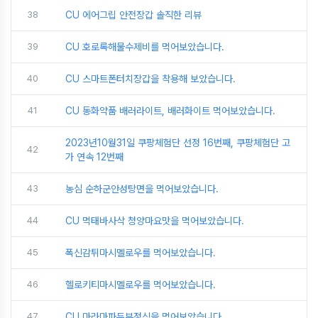
38
CU 에어그립 안전장갑 솔직한 리뷰
39
CU 호로록해물수제비를 먹어보았습니다.
40
CU 스마트폰터치장갑을 착용해 보았습니다.
41
CU 동화약품 배러라이트, 배러화이트 먹어보았습니다.
2023년10월31일 쿠팡체험단 선정 16번째, 쿠팡체험단 고
42
가 연속 12번째
43
농심 순하군안성탕면을 먹어보았습니다.
44
CU 먹태바사삭 청양마요맛을 먹어보았습니다.
45
폭신감튀마시멜로우를 먹어보았습니다.
46
헬로키티마시멜로우를 먹어보았습니다.
47
CU 마라마파두부정식을 먹어보았습니다.