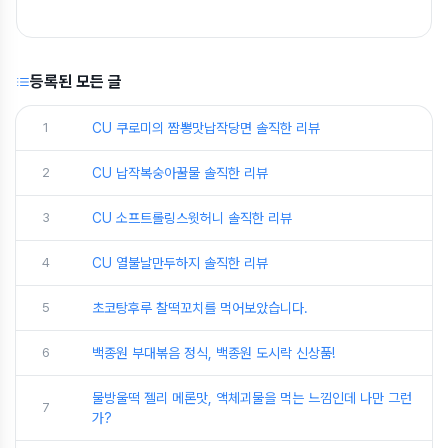
등록된 모든 글
1
CU 쿠로미의 짬뽕맛납작당면 솔직한 리뷰
2
CU 납작복숭아꿀물 솔직한 리뷰
3
CU 소프트롤링스윗허니 솔직한 리뷰
4
CU 열불날만두하지 솔직한 리뷰
5
초코탕후루 찰떡꼬치를 먹어보았습니다.
6
백종원 부대볶음 정식, 백종원 도시락 신상품!
물방울떡 젤리 메론맛, 액체괴물을 먹는 느낌인데 나만 그런
7
가?