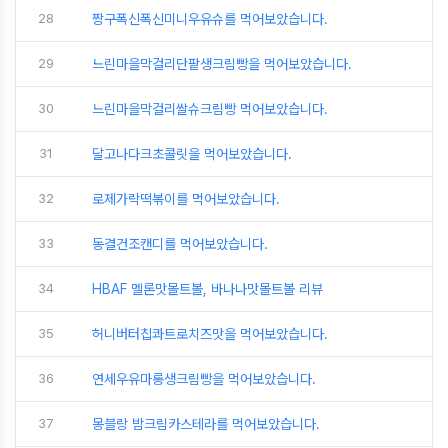
28
짱구폭신폭신미니우유슈를 먹어보았습니다.
29
느린마을막걸리단팥생크림빵을 먹어보았습니다.
30
느린마을막걸리쌀슈크림빵 먹어보았습니다.
31
달고나다크초콜릿을 먹어보았습니다.
32
로제가락떡볶이를 먹어보았습니다.
33
동결건조캔디를 먹어보았습니다.
34
HBAF 멜론맛몰트볼, 바나나맛몰트볼 리뷰
35
허니버터칩콰트로치즈맛을 먹어보았습니다.
36
연세우유마롱생크림빵을 먹어보았습니다.
37
몽블랑 밤크림카스테라를 먹어보았습니다.