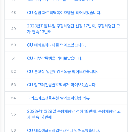
48
CU 삼립 화르륵떡볶이호빵을 먹어보았습니다.
2023년11월14일 쿠팡체험단 선정 17번째, 쿠팡체험단 고
49
가 연속 13번째
50
CU 빼빼로미니니를 먹어보았습니다.
51
CU 김부각득템을 먹어보았습니다.
52
CU 본고장 얼큰튀김우동을 먹어보았습니다.
53
CU 망그러진곰꿀호떡버거 먹어보았습니다.
54
크리스마스선물추천 딸기토끼인형 리뷰
2023년11월28일 쿠팡체험단 선정 18번째, 쿠팡체험단 고
55
가 연속 14번째
56
CU 매일생크림리얼브라우니 먹어보았습니다.