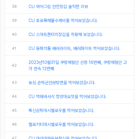
38
CU 에어그립 안전장갑 솔직한 리뷰
39
CU 호로록해물수제비를 먹어보았습니다.
40
CU 스마트폰터치장갑을 착용해 보았습니다.
41
CU 동화약품 배러라이트, 배러화이트 먹어보았습니다.
2023년10월31일 쿠팡체험단 선정 16번째, 쿠팡체험단 고
42
가 연속 12번째
43
농심 순하군안성탕면을 먹어보았습니다.
44
CU 먹태바사삭 청양마요맛을 먹어보았습니다.
45
폭신감튀마시멜로우를 먹어보았습니다.
46
헬로키티마시멜로우를 먹어보았습니다.
47
CU 마라마파두부정식을 먹어보았습니다.