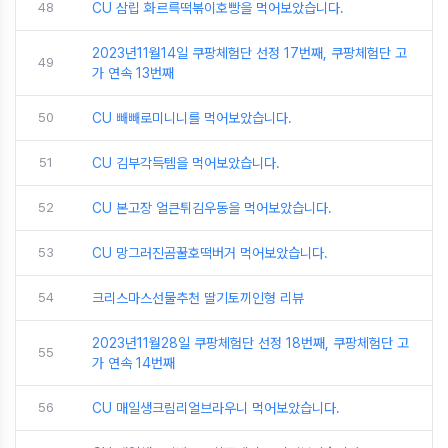
48
CU 삼립 화르륵떡볶이호빵을 먹어보았습니다.
2023년11월14일 쿠팡체험단 선정 17번째, 쿠팡체험단 고
49
가 연속 13번째
50
CU 빼빼로미니니를 먹어보았습니다.
51
CU 김부각득템을 먹어보았습니다.
52
CU 본고장 얼큰튀김우동을 먹어보았습니다.
53
CU 망그러진곰꿀호떡버거 먹어보았습니다.
54
크리스마스선물추천 딸기토끼인형 리뷰
2023년11월28일 쿠팡체험단 선정 18번째, 쿠팡체험단 고
55
가 연속 14번째
56
CU 매일생크림리얼브라우니 먹어보았습니다.