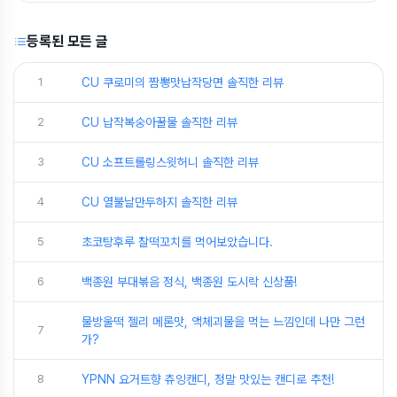
등록된 모든 글
1
CU 쿠로미의 짬뽕맛납작당면 솔직한 리뷰
2
CU 납작복숭아꿀물 솔직한 리뷰
3
CU 소프트롤링스윗허니 솔직한 리뷰
4
CU 열불날만두하지 솔직한 리뷰
5
초코탕후루 찰떡꼬치를 먹어보았습니다.
6
백종원 부대볶음 정식, 백종원 도시락 신상품!
물방울떡 젤리 메론맛, 액체괴물을 먹는 느낌인데 나만 그런
7
가?
8
YPNN 요거트향 츄잉캔디, 정말 맛있는 캔디로 추천!