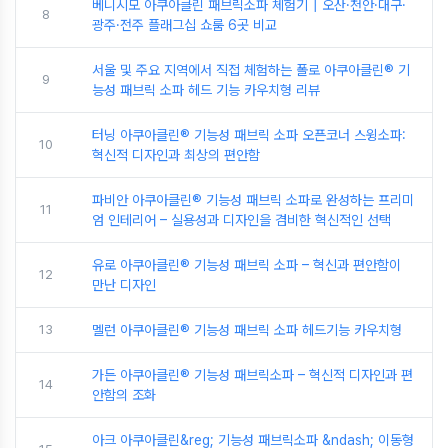
베니시모 아쿠아클린 패브릭소파 체험기┃오산·천안·대구·
8
광주·전주 플래그십 쇼룸 6곳 비교
서울 및 주요 지역에서 직접 체험하는 폴로 아쿠아클린® 기
9
능성 패브릭 소파 헤드 기능 카우치형 리뷰
터닝 아쿠아클린® 기능성 패브릭 소파 오픈코너 스윙소파:
10
혁신적 디자인과 최상의 편안함
파비안 아쿠아클린® 기능성 패브릭 소파로 완성하는 프리미
11
엄 인테리어 – 실용성과 디자인을 겸비한 혁신적인 선택
유로 아쿠아클린® 기능성 패브릭 소파 – 혁신과 편안함이
12
만난 디자인
13
멜런 아쿠아클린® 기능성 패브릭 소파 헤드기능 카우치형
가든 아쿠아클린® 기능성 패브릭소파 – 혁신적 디자인과 편
14
안함의 조화
아크 아쿠아클린&reg; 기능성 패브릭소파 &ndash; 이동형