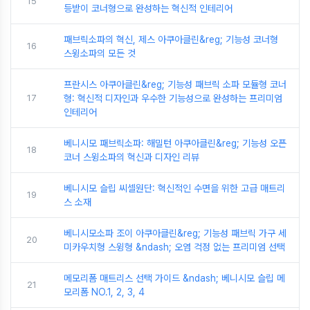
15
등받이 코너형으로 완성하는 혁신적 인테리어
패브릭소파의 혁신, 제스 아쿠아클린&reg; 기능성 코너형
16
스윙소파의 모든 것
프란시스 아쿠아클린&reg; 기능성 패브릭 소파 모듈형 코너
17
형: 혁신적 디자인과 우수한 기능성으로 완성하는 프리미엄
인테리어
베니시모 패브릭소파: 해밀턴 아쿠아클린&reg; 기능성 오픈
18
코너 스윙소파의 혁신과 디자인 리뷰
베니시모 슬립 씨셀원단: 혁신적인 수면을 위한 고급 매트리
19
스 소재
베니시모소파 조이 아쿠아클린&reg; 기능성 패브릭 가구 세
20
미카우치형 스윙형 &ndash; 오염 걱정 없는 프리미엄 선택
메모리폼 매트리스 선택 가이드 &ndash; 베니시모 슬립 메
21
모리폼 NO.1, 2, 3, 4