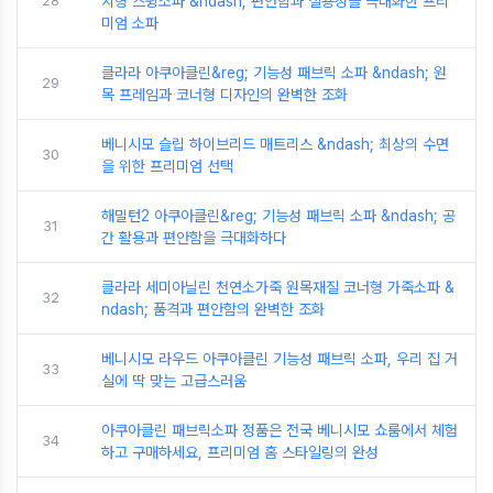
28
치형 스윙소파 &ndash; 편안함과 실용성을 극대화한 프리
미엄 소파
클라라 아쿠아클린&reg; 기능성 패브릭 소파 &ndash; 원
29
목 프레임과 코너형 디자인의 완벽한 조화
베니시모 슬립 하이브리드 매트리스 &ndash; 최상의 수면
30
을 위한 프리미엄 선택
해밀턴2 아쿠아클린&reg; 기능성 패브릭 소파 &ndash; 공
31
간 활용과 편안함을 극대화하다
클라라 세미아닐린 천연소가죽 원목재질 코너형 가죽소파 &
32
ndash; 품격과 편안함의 완벽한 조화
베니시모 라우드 아쿠아클린 기능성 패브릭 소파, 우리 집 거
33
실에 딱 맞는 고급스러움
아쿠아클린 패브릭소파 정품은 전국 베니시모 쇼룸에서 체험
34
하고 구매하세요, 프리미엄 홈 스타일링의 완성