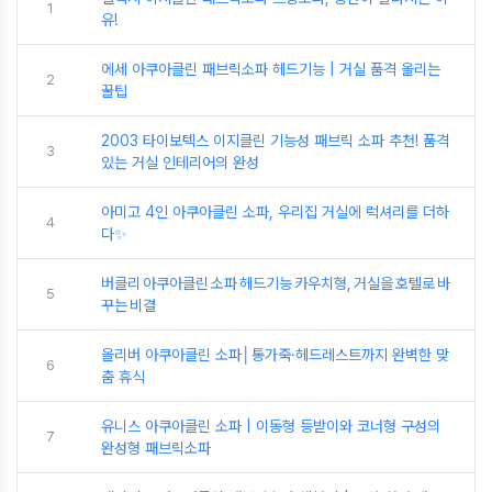
1
유!
에세 아쿠아클린 패브릭소파 헤드기능 | 거실 품격 올리는
2
꿀팁
2003 타이보텍스 이지클린 기능성 패브릭 소파 추천! 품격
3
있는 거실 인테리어의 완성
아미고 4인 아쿠아클린 소파, 우리집 거실에 럭셔리를 더하
4
다✨
버클리 아쿠아클린 소파 헤드기능 카우치형, 거실을 호텔로 바
5
꾸는 비결
올리버 아쿠아클린 소파│통가죽·헤드레스트까지 완벽한 맞
6
춤 휴식
유니스 아쿠아클린 소파 | 이동형 등받이와 코너형 구성의
7
완성형 패브릭소파