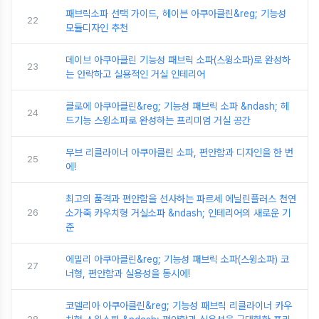
패브릭소파 선택 가이드, 헤이븐 아쿠아클린&reg; 기능성
22
모듈디자인 추천
데이브 아쿠아클린 기능성 패브릭 소파(스윙소파)로 완성하
23
는 안락하고 실용적인 거실 인테리어
클로에 아쿠아클린&reg; 기능성 패브릭 소파 &ndash; 헤
24
드기능 스윙소파로 완성하는 프리미엄 거실 공간
무브 리클라이너 아쿠아클린 소파, 편안함과 디자인을 한 번
25
에!
최고의 품격과 편안함을 선사하는 파르세 에닐린플러스 천연
26
소가죽 카우치형 거실소파 &ndash; 인테리어의 새로운 기
준
에밀리 아쿠아클린&reg; 기능성 패브릭 소파(스윙소파) 코
27
너형, 편안함과 실용성을 동시에!
코델리아 아쿠아클린&reg; 기능성 패브릭 리클라이너 카우