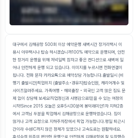
대구에서 김해공항 500회 이상 예약운행 새벽시간 장거리택시 이
용시 아무택시나 탑승 하시겠습니까100% 예약으로 운행되며, 안전
한 장거리 운행을 위해 저녁일찍 잠자고 좋은 컨디션으로 새벽에 일
어나 안전하게 운행 되고 있습니다. 이미지를 누르시면 전화연결이
됩니다. 전화 문자 카카오톡으로 예약상담 가능합니다.출발일시 (비
행기 출발시간)픽업위치 (출발주소•경유지)탑승인원, 캐리어개수 및
사이즈알려주세요. 가족여행 • 해외출장 • 외국인 고객 많은 짐도 문
제 없이 상담해 보세요!직업정신과 사명감으로!믿을 수 있는 여정의
시작!Since 2015 오늘은 오후5시30분에 봉덕래미안1차 지하2층
에서 고객님 두분을 픽업해서 김해공항으로 운행하였습니다. 짐이
많거나 고객 요청으로 지하주차장에서 픽업 가능합니다.평일 퇴근시
간이라 수성IC까지 많은 정체가 있었으나 고속도로는 원활하네요.
후석승객 위주의 편안한 운행으로 안전하게 김해공항에 잘 도착했습