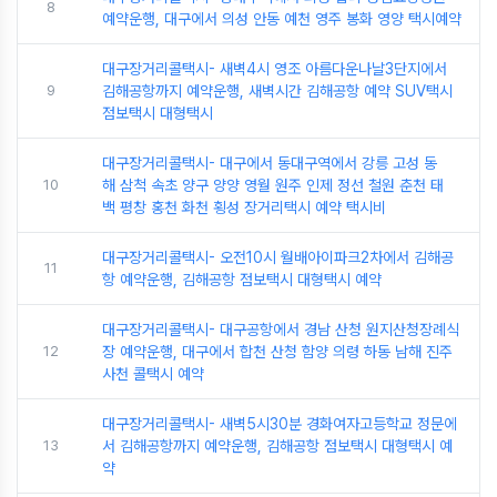
8
예약운행, 대구에서 의성 안동 예천 영주 봉화 영양 택시예약
대구장거리콜택시- 새벽4시 영조 아름다운나날3단지에서
9
김해공항까지 예약운행, 새벽시간 김해공항 예약 SUV택시
점보택시 대형택시
대구장거리콜택시- 대구에서 동대구역에서 강릉 고성 동
10
해 삼척 속초 양구 양양 영월 원주 인제 정선 철원 춘천 태
백 평창 홍천 화천 횡성 장거리택시 예약 택시비
대구장거리콜택시- 오전10시 월배아이파크2차에서 김해공
11
항 예약운행, 김해공항 점보택시 대형택시 예약
대구장거리콜택시- 대구공항에서 경남 산청 원지산청장례식
12
장 예약운행, 대구에서 합천 산청 함양 의령 하동 남해 진주
사천 콜택시 예약
대구장거리콜택시- 새벽5시30분 경화여자고등학교 정문에
13
서 김해공항까지 예약운행, 김해공항 점보택시 대형택시 예
약