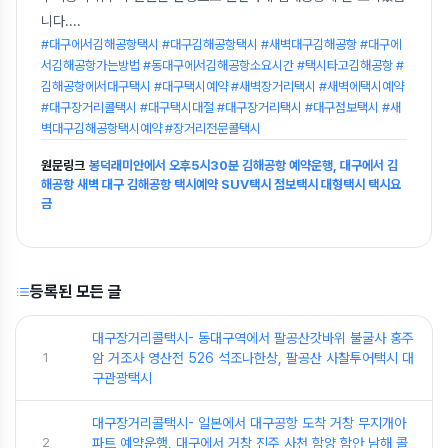
니다.
...
#대구에서김해공항택시 #대구김해공항택시 #새벽대구김해공항 #대구에
서김해공항가는방법 #동대구에서김해공항소요시간 #택시타고김해공항 #
김해공항에서대구택시 #대구택시예약 #새벽장거리택시 #새벽에택시예약
#대구장거리콜택시 #대구택시대절 #대구장거리택시 #대구점보택시 #새
벽대구김해공항택시예약 #장거리전문콜택시
원문링크
봉덕래미안에서 오후5시30분 김해공항 예약운행, 대구에서 김
해공항 새벽 대구 김해공항 택시예약 SUV택시 점보택시 대형택시 택시요
금
등록된 모든 글
대구장거리콜택시- 동대구역에서 팔공산갓바위 불굴사 홍주
1
암 거조사 영산전 526 석조나한상, 팔공산 사찰투어택시 대
구관광택시
대구장거리콜택시- 일본에서 대구공항 도착 거창 무지개아
2
파트 예약운행, 대구에서 거창 진주 사천 함양 함안 남해 콜