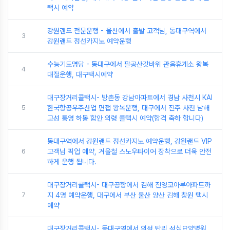
택시 예약
강원랜드 전문운행 - 울산에서 출발 고객님, 동대구역에서
3
강원랜드 정선카지노 예약운행
수능기도명당 - 동대구에서 팔공산갓바위 관음휴게소 왕복
4
대절운행, 대구택시예약
대구장거리콜택시- 방촌동 강남아파트에서 경남 사천시 KAI
5
한국항공우주산업 면접 왕복운행, 대구에서 진주 사천 남해
고성 통영 하동 함안 의령 콜택시 예약(합격 축하 합니다)
동대구역에서 강원랜드 정선카지노 예약운행, 강원랜드 VIP
6
고객님 픽업 예약, 겨울철 스노우타이어 장착으로 더욱 안전
하게 운행 됩니다.
대구장거리콜택시- 대구공항에서 김해 진영코아루아파트까
7
지 4명 예약운행, 대구에서 부산 울산 양산 김해 창원 택시
예약
대구장거리콜택시- 동대구역에서 의성 탑리 성심요양병원