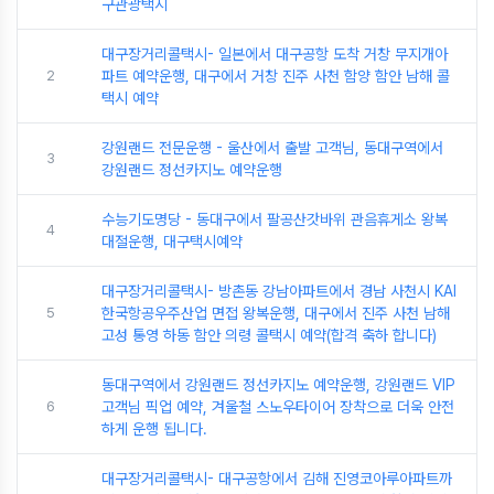
구관광택시
대구장거리콜택시- 일본에서 대구공항 도착 거창 무지개아
2
파트 예약운행, 대구에서 거창 진주 사천 함양 함안 남해 콜
택시 예약
강원랜드 전문운행 - 울산에서 출발 고객님, 동대구역에서
3
강원랜드 정선카지노 예약운행
수능기도명당 - 동대구에서 팔공산갓바위 관음휴게소 왕복
4
대절운행, 대구택시예약
대구장거리콜택시- 방촌동 강남아파트에서 경남 사천시 KAI
5
한국항공우주산업 면접 왕복운행, 대구에서 진주 사천 남해
고성 통영 하동 함안 의령 콜택시 예약(합격 축하 합니다)
동대구역에서 강원랜드 정선카지노 예약운행, 강원랜드 VIP
6
고객님 픽업 예약, 겨울철 스노우타이어 장착으로 더욱 안전
하게 운행 됩니다.
대구장거리콜택시- 대구공항에서 김해 진영코아루아파트까