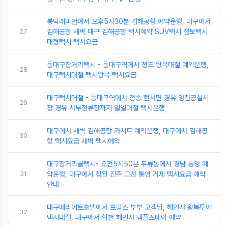
봉덕래미안에서 오후5시30분 김해공항 예약운행, 대구에서
27
김해공항 새벽 대구 김해공항 택시예약 SUV택시 점보택시
대형택시 택시요금
동대구장거리택시 - 동대구역에서 청도 왕복대절 예약운행,
28
대구택시대절 택시왕복 택시요금
대구택시대절 - 동대구역에서 청송 현서면 경유 영천공설시
29
장 경유 서부정류장까지 일일대절 택시운행
대구에서 새벽 김해공항 카시트 예약운행, 대구에서 김해공
30
항 택시요금 새벽 택시예약
대구장거리콜택시- 오전5시50분 두류동에서 경남 통영 예
31
약운행, 대구에서 창원 진주 고성 통영 거제 택시요금 예약
안내
대구메리어트호텔에서 프랑스 부부 고객님, 해인사 왕복투어
32
택시대절, 대구에서 합천 해인사 템플스테이 예약