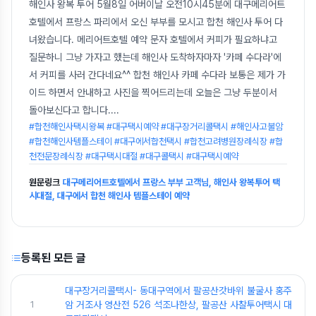
해인사 왕복 투어 5월8일 어버이날 오전10시45분에 대구메리어트
호텔에서 프랑스 파리에서 오신 부부를 모시고 합천 해인사 투어 다
녀왔습니다. 메리어트호텔 예약 문자 호텔에서 커피가 필요하냐고
질문하니 그냥 가자고 했는데 해인사 도착하자마자 '카페 수다라'에
서 커피를 사러 간다네요^^ 합천 해인사 카페 수다라 보통은 제가 가
이드 하면서 안내하고 사진을 찍어드리는데 오늘은 그냥 두분이서
돌아보신다고 합니다.
...
#합천해인사택시왕복 #대구택시예약 #대구장거리콜택시 #해인사고불암
#합천해인사템플스테이 #대구에서합천택시 #합천고려병원장례식장 #합
천전문장례식장 #대구택시대절 #대구콜택시 #대구택시예약
원문링크
대구메리어트호텔에서 프랑스 부부 고객님, 해인사 왕복투어 택
시대절, 대구에서 합천 해인사 템플스테이 예약
등록된 모든 글
대구장거리콜택시- 동대구역에서 팔공산갓바위 불굴사 홍주
1
암 거조사 영산전 526 석조나한상, 팔공산 사찰투어택시 대