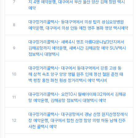
7
지 4명 예약운행, 대구에서 부산 울산 양산 김해 창원 택시
예약
대구장거리콜택시- 동대구역에서 의성 탑리 성심요양병원
8
예약운행, 대구에서 의성 안동 예천 영주 봉화 영양 택시예약
대구장거리콜택시- 새벽4시 영조 아름다운나날3단지에서
9
김해공항까지 예약운행, 새벽시간 김해공항 예약 SUV택시
점보택시 대형택시
대구장거리콜택시- 대구에서 동대구역에서 강릉 고성 동
10
해 삼척 속초 양구 양양 영월 원주 인제 정선 철원 춘천 태
백 평창 홍천 화천 횡성 장거리택시 예약 택시비
대구장거리콜택시- 오전10시 월배아이파크2차에서 김해공
11
항 예약운행, 김해공항 점보택시 대형택시 예약
대구장거리콜택시- 대구공항에서 경남 산청 원지산청장례식
12
장 예약운행, 대구에서 합천 산청 함양 의령 하동 남해 진주
사천 콜택시 예약