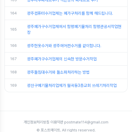
164
광주컴퓨터수거업체는 폐가구처리를 함께 해드립니다.
광주폐가구수거업체에서 함평폐기물처리 함평관공서작업현
165
장
166
광주헌옷수거와 광주에어컨수거를 같이합니다.
167
광주폐가구수거업체의 신속한 방문수거작업
168
광주돌침대수거와 돌소파처리하는 방법
169
광산구폐기물처리업체가 월곡동3층교회 쓰레기처리작업
개인정보처리방침
·
이용약관
·
postmate114@gmail.com
© 포스트메이트. All rights reserved.