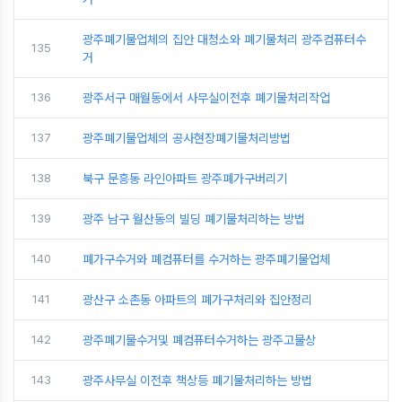
광주폐기물업체의 집안 대청소와 폐기물처리 광주컴퓨터수
135
거
136
광주서구 매월동에서 사무실이전후 폐기물처리작업
137
광주폐기물업체의 공사현장폐기물처리방법
138
북구 문흥동 라인아파트 광주폐가구버리기
139
광주 남구 월산동의 빌딩 폐기물처리하는 방법
140
폐가구수거와 폐컴퓨터를 수거하는 광주폐기물업체
141
광산구 소촌동 아파트의 폐가구처리와 집안정리
142
광주폐기물수거및 폐컴퓨터수거하는 광주고물상
143
광주사무실 이전후 책상등 폐기물처리하는 방법