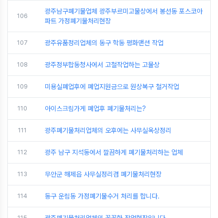
광주남구폐기물업체 광주부르미고물상에서 봉선동 포스코아
106
파트 가정폐기물처리현장
107
광주유품정리업체의 동구 학동 평화맨션 작업
108
광주정부합동청사에서 고철작업하는 고물상
109
미용실폐업후에 폐업지원금으로 원상복구 철거작업
110
아이스크림가게 폐업후 폐기물처리는?
111
광주폐기물처리업체의 오후에는 사무실옥상정리
112
광주 남구 지석동에서 깔끔하게 폐기물처리하는 업체
113
무안군 해제읍 사무실정리겸 폐기물처리현장
114
동구 운림동 가정폐기물수거 처리를 합니다.
115
광주폐기물처리업체의 꼼꼼한 작업현장입니다.