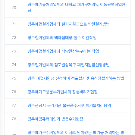
광주폐기물처리업체의 대학교 폐가구처리및 이동용역작업현
70
장
71
광주폐업철거업체의 철거지원금으로 학원철거방법
72
광주철거업체의 백화점매장 철수 야간작업
73
광주폐업철거업체의 식당원상복구하는 작업
74
광주철거업체의 점포원상복구 폐업지원금신청방법
75
광주 폐업지원금 신청하며 점포철거및 음식점철거하는 방법
76
광주폐가구방문수거업체의 장롱버리기현장
77
광주관공서 국가기관 불용품수거및 폐기물처리용역
78
광주폐컴퓨터매입과 방문수거현장
광주폐가구수거업체의 이사후 남아있는 폐기물 처리하는 방