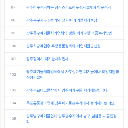
97
광주헌옷수거하는 광주스피드헌옷수거업체에 방문수거
98
광주북구사무실정리와 철거후 폐기물처리현장
99
광주동구폐기물처리업체의 병원 폐가구및 비품수거방법
100
광주식당폐업후 주방용품정리와 폐업지원금신청
101
광주광역시 폐기물처리업체
광주폐기물처리업체에서 사무실이전 폐기물이나 폐업지원금
102
신청컨설팅
103
광주부르미고물상에서 광주폐가구를 처리해드립니다.
104
목포유품정리업체 광주폐기물홈수거에서 정리해드렸어요.
광주남구폐기물업체 광주홈수거에서 남구 임암동 시골집정
105
리