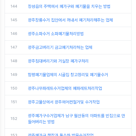
144
장성읍의 주택에서 폐가구와 폐기물을 치우는 방법
145
광주장롱수거 집안에서 꺼내서 폐기처리해주는 업체
146
광주소파수거 소파폐기물처리방법
147
광주금고버리기 금고폐기처리하는 업체
148
광주침대버리기와 거실장 폐가구처리
149
함평폐기물업체의 시골집 창고정리및 폐기물수거
150
광주나무파레트수거업체의 폐파레트처리작업
151
광주고물상에서 광주에어컨철거및 수거작업
광주폐가구수거업체가 남구 월산동의 아파트를 빈집으로 만
152
들어버리는 방법
153
광주폐가구 책장과 돌쇼파 방문수거작업