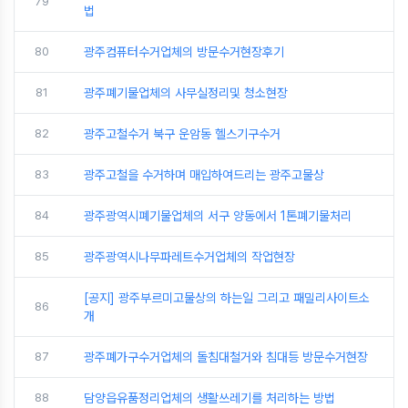
79
법
80
광주컴퓨터수거업체의 방문수거현장후기
81
광주폐기물업체의 사무실정리및 청소현장
82
광주고철수거 북구 운암동 헬스기구수거
83
광주고철을 수거하며 매입하여드리는 광주고물상
84
광주광역시폐기물업체의 서구 양동에서 1톤폐기물처리
85
광주광역시나무파레트수거업체의 작업현장
[공지] 광주부르미고물상의 하는일 그리고 패밀리사이트소
86
개
87
광주폐가구수거업체의 돌침대철거와 침대등 방문수거현장
88
담양읍유품정리업체의 생활쓰레기를 처리하는 방법