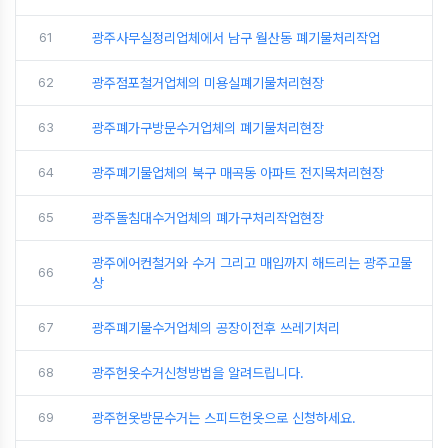
61
광주사무실정리업체에서 남구 월산동 폐기물처리작업
62
광주점포철거업체의 미용실폐기물처리현장
63
광주폐가구방문수거업체의 폐기물처리현장
64
광주폐기물업체의 북구 매곡동 아파트 전지목처리현장
65
광주돌침대수거업체의 폐가구처리작업현장
광주에어컨철거와 수거 그리고 매입까지 해드리는 광주고물
66
상
67
광주폐기물수거업체의 공장이전후 쓰레기처리
68
광주헌옷수거신청방법을 알려드립니다.
69
광주헌옷방문수거는 스피드헌옷으로 신청하세요.