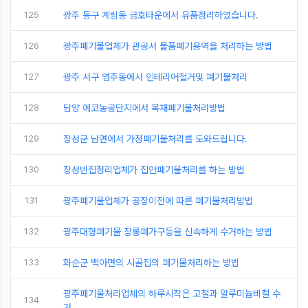
125
광주 동구 계림동 금호타운에서 유품정리하였습니다.
126
광주폐기물업체가 관공서 물품폐기용역을 처리하는 방법
127
광주 서구 염주동에서 인테리어철거및 폐기물처리
128
담양 에코농공단지에서 목재폐기물처리방법
129
장성군 남면에서 가정폐기물처리를 도와드립니다.
130
장성빈집정리업체가 집안폐기물처리를 하는 방법
131
광주폐기물업체가 공장이전에 따른 폐기물처리방법
132
광주대형폐기물 장롱폐가구등을 신속하게 수거하는 방법
133
화순군 백아면의 시골집의 폐기물처리하는 방법
광주폐기물처리업체의 하루시작은 고철과 알루미늄비철 수
134
거