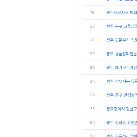
19
광주첨단지구 폐업
20
광주 북구 고물상
21
광주 고물수거 전
22
광주 유품정리전문
23
광주 폐가구수거전
24
광주 상무지구 유
25
광주 동구 빈집정
26
광주광역시 광산구
27
광주 집정리 요양
28
광주 유품정리업체