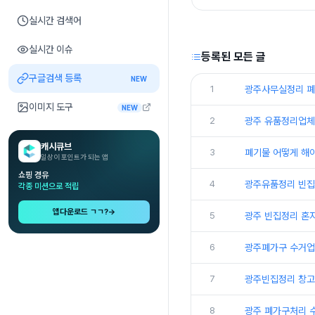
실시간 검색어
실시간 이슈
등록된 모든 글
구글검색 등록
NEW
1
광주사무실정리 폐
이미지 도구
NEW
2
광주 유품정리업체
캐시큐브
3
폐기물 어떻게 해
일상이 포인트가 되는 앱
쇼핑 경유
4
광주유품정리 빈집
각종 미션으로 적립
앱다운로드 ㄱㄱ?
→
5
광주 빈집정리 혼
6
광주폐가구 수거업
7
광주빈집정리 창고
8
광주 폐가구처리 