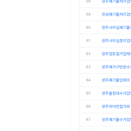
58
광주폐기물처리업
59
장성폐기물처리업
60
광주사무실폐기물
61
광주사무실정리업체
62
광주점포철거업체
63
광주폐가구방문수
64
광주폐기물업체의 
65
광주돌침대수거업
66
광주에어컨철거와 
67
광주폐기물수거업