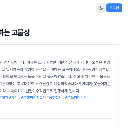
로그인
하는 고물상
 인사드립니다. 어제는 조금 서늘한 기운의 날씨가 되더니 오늘은 후덥
시고 열사병등의 예방에 신경을 써야하는 요즘이네요.어제는 광주정부합
 요청을 받고직원들을 데리고 출동하였습니다. 창고에 쌓여있는 불용품
 1톤차량이 총 7대정도 소요될걸로 예상되었습니다.집게차가 못들어가는
이라 부득이하게 일일이수작업으로 진행하게 됩니다.
...
광주폐가구처리 #광주붙박이장철거 #광주철거 #광주돌침대수거