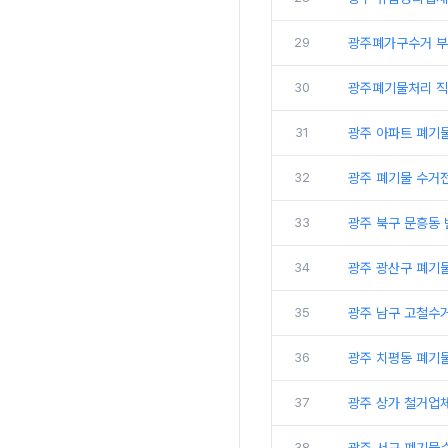
29
광주폐가구수거 부
30
광주폐기물처리 직
31
광주 아파트 폐기
32
광주 폐기물 수거
33
광주 북구 문흥동
34
광주 광산구 폐기물
35
광주 남구 고철수
36
광주 치평동 폐기물
37
광주 상가 철거업
38