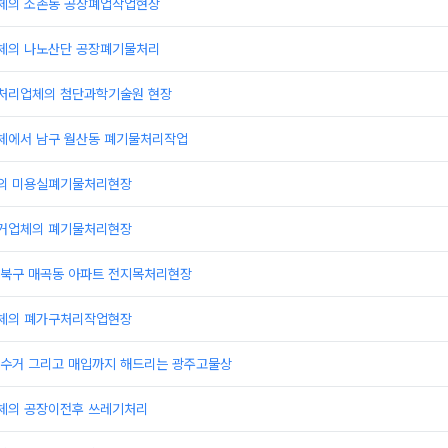
체의 소촌동 공장폐업작업현장
체의 나노산단 공장폐기물처리
처리업체의 첨단과학기술원 현장
에서 남구 월산동 폐기물처리작업
의 미용실폐기물처리현장
거업체의 폐기물처리현장
북구 매곡동 아파트 전지목처리현장
체의 폐가구처리작업현장
수거 그리고 매입까지 해드리는 광주고물상
체의 공장이전후 쓰레기처리