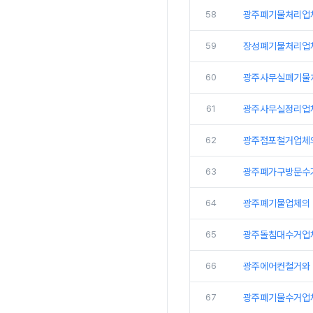
58
광주폐기물처리업
59
장성폐기물처리업
60
광주사무실폐기물
61
광주사무실정리업체
62
광주점포철거업체
63
광주폐가구방문수
64
광주폐기물업체의 
65
광주돌침대수거업
66
광주에어컨철거와 
67
광주폐기물수거업