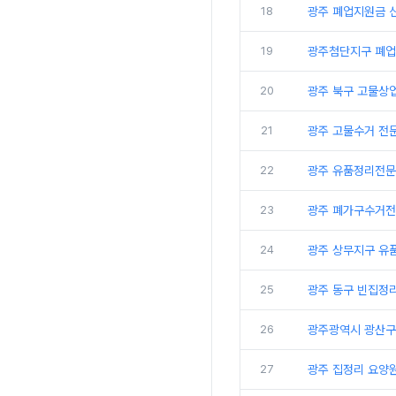
18
광주 폐업지원금 
19
광주첨단지구 폐업
20
광주 북구 고물상
21
광주 고물수거 전
22
광주 유품정리전문
23
광주 폐가구수거전
24
광주 상무지구 유
25
광주 동구 빈집정
26
광주광역시 광산구
27
광주 집정리 요양