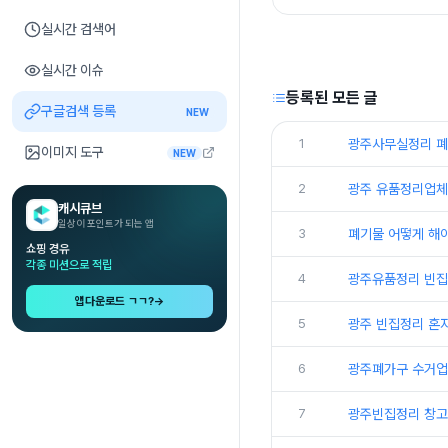
실시간 검색어
실시간 이슈
등록된 모든 글
구글검색 등록
NEW
1
광주사무실정리 폐
이미지 도구
NEW
2
광주 유품정리업체
캐시큐브
일상이 포인트가 되는 앱
3
폐기물 어떻게 해
쇼핑 경유
각종 미션으로 적립
4
광주유품정리 빈집
앱다운로드 ㄱㄱ?
→
5
광주 빈집정리 혼
6
광주폐가구 수거업
7
광주빈집정리 창고