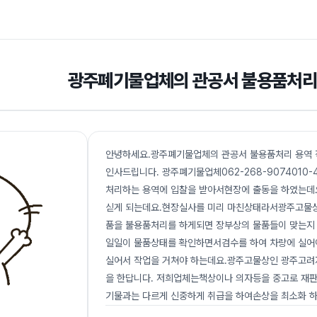
광주폐기물업체의 관공서 불용품처리 
안녕하세요.광주폐기물업체의 관공서 불용품처리 용역
인사드립니다. 광주폐기물업체062-268-9074010
처리하는 용역에 입찰을 받아서현장에 출동을 하였는데
싣게 되는데요.현장실사를 미리 마친상태라서광주고물상
품을 불용품처리를 하게되면 장부상의 물품들이 맞는지
일일이 물품상태를 확인하면서검수를 하여 차량에 실어
실어서 작업을 거쳐야 하는데요.광주고물상인 광주고려
을 한답니다. 저희업체는책상이나 의자등을 중고로 재
기물과는 다르게 신중하게 취급을 하여손상을 최소화 하