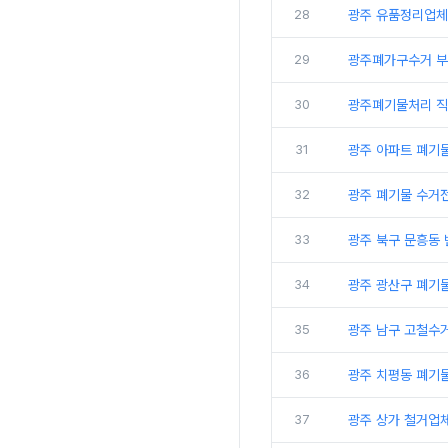
28
광주 유품정리업체
29
광주폐가구수거 부
30
광주폐기물처리 직
31
광주 아파트 폐기
32
광주 폐기물 수거
33
광주 북구 문흥동
34
광주 광산구 폐기물
35
광주 남구 고철수
36
광주 치평동 폐기물
37
광주 상가 철거업