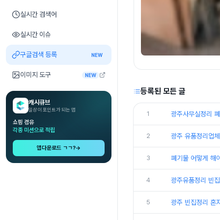
실시간 검색어
실시간 이슈
구글검색 등록
NEW
이미지 도구
NEW
등록된 모든 글
캐시큐브
일상이 포인트가 되는 앱
1
광주사무실정리 폐
쇼핑 경유
각종 미션으로 적립
2
광주 유품정리업체
앱다운로드 ㄱㄱ?
→
3
폐기물 어떻게 해
4
광주유품정리 빈집
5
광주 빈집정리 혼