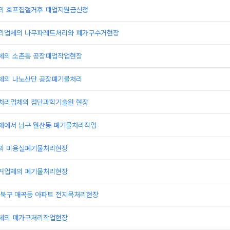
의 호프집철거후 폐업지원금신청
리업체의 나무파레트처리와 폐가구수거현장
체의 소촌동 공장폐업작업현장
체의 나노산단 공장폐기물처리
처리업체의 첨단과학기술원 현장
에서 남구 월산동 폐기물처리작업
의 미용실폐기물처리현장
거업체의 폐기물처리현장
북구 매곡동 아파트 전지목처리현장
체의 폐가구처리작업현장