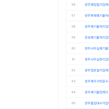
56
광주폐업철거업체
57
광주목재폐기물처
58
광주폐기물처리업
59
장성폐기물처리업
60
광주사무실폐기물
61
광주사무실정리업체
62
광주점포철거업체
63
광주폐가구방문수
64
광주폐기물업체의 
65
광주돌침대수거업