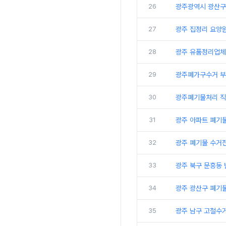
26
광주광역시 광산구
27
광주 집정리 요양
28
광주 유품정리업체
29
광주폐가구수거 부
30
광주폐기물처리 직
31
광주 아파트 폐기
32
광주 폐기물 수거
33
광주 북구 문흥동
34
광주 광산구 폐기물
35
광주 남구 고철수