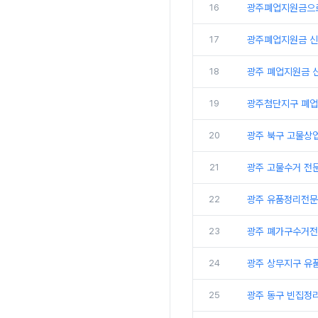
16
광주폐업지원금으로
17
광주폐업지원금 신
18
광주 폐업지원금 
19
광주첨단지구 폐업
20
광주 북구 고물상
21
광주 고물수거 전
22
광주 유품정리전문
23
광주 폐가구수거전
24
광주 상무지구 유
25
광주 동구 빈집정