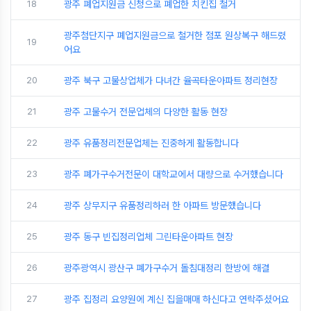
18
광주 폐업지원금 신청으로 폐업한 치킨집 철거
광주첨단지구 폐업지원금으로 철거한 점포 원상복구 해드렸
19
어요
20
광주 북구 고물상업체가 다녀간 율곡타운아파트 정리현장
21
광주 고물수거 전문업체의 다양한 활동 현장
22
광주 유품정리전문업체는 진중하게 활동합니다
23
광주 폐가구수거전문이 대학교에서 대량으로 수거했습니다
24
광주 상무지구 유품정리하러 한 아파트 방문했습니다
25
광주 동구 빈집정리업체 그린타운아파트 현장
26
광주광역시 광산구 폐가구수거 돌침대정리 한방에 해결
27
광주 집정리 요양원에 계신 집을매매 하신다고 연락주셨어요