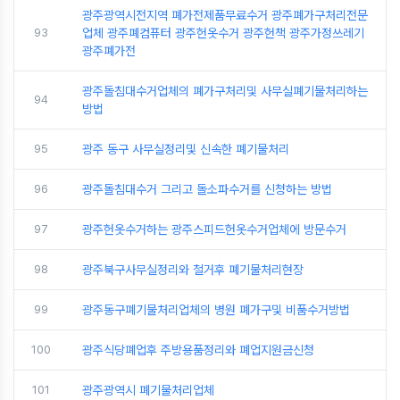
광주광역시전지역 폐가전제품무료수거 광주폐가구처리전문
93
업체 광주폐컴퓨터 광주헌옷수거 광주헌책 광주가정쓰레기
광주폐가전
광주돌침대수거업체의 폐가구처리및 사무실폐기물처리하는
94
방법
95
광주 동구 사무실정리및 신속한 폐기물처리
96
광주돌침대수거 그리고 돌소파수거를 신청하는 방법
97
광주헌옷수거하는 광주스피드헌옷수거업체에 방문수거
98
광주북구사무실정리와 철거후 폐기물처리현장
99
광주동구폐기물처리업체의 병원 폐가구및 비품수거방법
100
광주식당폐업후 주방용품정리와 폐업지원금신청
101
광주광역시 폐기물처리업체