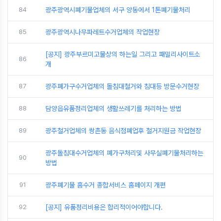
84
광주광역시폐기물업체의 서구 양동에서 1톤폐기물처리
85
광주광역시나무파레트수거업체의 작업현장
[공지] 광주부르미고물상의 하는일 그리고 패밀리사이트소
86
개
87
광주폐가구수거업체의 돌침대철거와 침대등 방문수거현장
88
담양읍유품정리업체의 생활쓰레기를 처리하는 방법
89
광주철거업체의 쌍촌동 음식점폐업후 철거지원금 작업현장
광주돌침대수거업체의 폐가구처리및 사무실폐기물처리하는
90
방법
91
광주폐기물 홈수거 종합서비스 홈페이지 개편
92
[공지] 유품정리비용은 합리적이어야합니다.