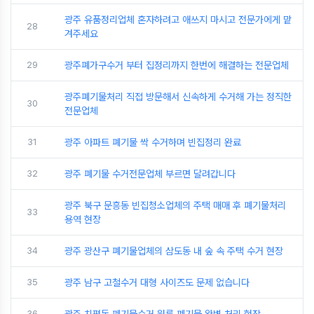
광주 유품정리업체 혼자하려고 애쓰지 마시고 전문가에게 맡
28
겨주세요
29
광주폐가구수거 부터 집정리까지 한번에 해결하는 전문업체
광주폐기물처리 직접 방문해서 신속하게 수거해 가는 정직한
30
전문업체
31
광주 아파트 폐기물 싹 수거하며 빈집정리 완료
32
광주 폐기물 수거전문업체 부르면 달려갑니다
광주 북구 문흥동 빈집청소업체의 주택 매매 후 폐기물처리
33
용역 현장
34
광주 광산구 폐기물업체의 삼도동 내 숲 속 주택 수거 현장
35
광주 남구 고철수거 대형 사이즈도 문제 없습니다
36