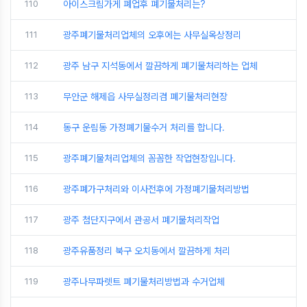
110
아이스크림가게 폐업후 폐기물처리는?
111
광주폐기물처리업체의 오후에는 사무실옥상정리
112
광주 남구 지석동에서 깔끔하게 폐기물처리하는 업체
113
무안군 해제읍 사무실정리겸 폐기물처리현장
114
동구 운림동 가정폐기물수거 처리를 합니다.
115
광주폐기물처리업체의 꼼꼼한 작업현장입니다.
116
광주폐가구처리와 이사전후에 가정폐기물처리방법
117
광주 첨단지구에서 관공서 폐기물처리작업
118
광주유품정리 북구 오치동에서 깔끔하게 처리
119
광주나무파렛트 폐기물처리방법과 수거업체