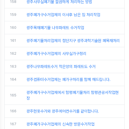
158
광주사무실폐기물 깔끔하게 처리하는 방법
159
광주폐가구수거업체의 이사후 남은 짐 처리작업
160
광주목재폐기물 나무파레트 수거작업
161
광주폐기물처리업체의 첨단지구 광주과학기술원 폐목재처리
162
광주폐가구수거업체의 사무실가구정리
163
광주나무파레트수거 적은양의 파레트도 수거
164
광주컴퓨터수거업체는 폐가구처리를 함께 해드립니다.
광주폐가구수거업체에서 함평폐기물처리 함평관공서작업현
165
장
166
광주헌옷수거와 광주에어컨수거를 같이합니다.
167
광주폐가구수거업체의 신속한 방문수거작업