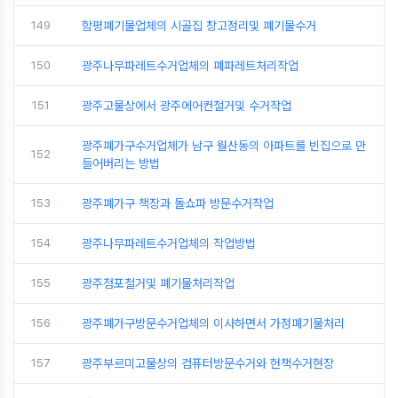
149
함평폐기물업체의 시골집 창고정리및 폐기물수거
150
광주나무파레트수거업체의 폐파레트처리작업
151
광주고물상에서 광주에어컨철거및 수거작업
광주폐가구수거업체가 남구 월산동의 아파트를 빈집으로 만
152
들어버리는 방법
153
광주폐가구 책장과 돌쇼파 방문수거작업
154
광주나무파레트수거업체의 작업방법
155
광주점포철거및 폐기물처리작업
156
광주폐가구방문수거업체의 이사하면서 가정폐기물처리
157
광주부르미고물상의 컴퓨터방문수거와 헌책수거현장