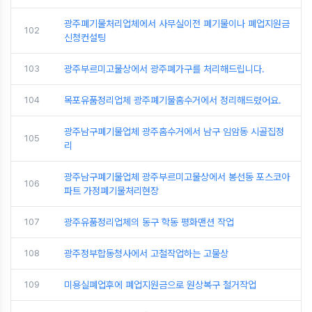
광주폐기물처리업체에서 사무실이전 폐기물이나 폐업지원금
102
신청컨설팅
103
광주부르미고물상에서 광주폐가구를 처리해드립니다.
104
목포유품정리업체 광주폐기물홈수거에서 정리해드렸어요.
광주남구폐기물업체 광주홈수거에서 남구 임암동 시골집정
105
리
광주남구폐기물업체 광주부르미고물상에서 봉선동 포스코아
106
파트 가정폐기물처리현장
107
광주유품정리업체의 동구 학동 평화맨션 작업
108
광주정부합동청사에서 고철작업하는 고물상
109
미용실폐업후에 폐업지원금으로 원상복구 철거작업