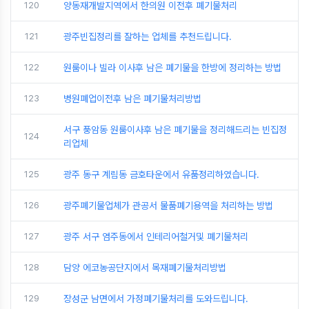
120
양동재개발지역에서 한의원 이전후 폐기물처리
121
광주빈집정리를 잘하는 업체를 추천드립니다.
122
원룸이나 빌라 이사후 남은 폐기물을 한방에 정리하는 방법
123
병원폐업이전후 남은 폐기물처리방법
서구 풍암동 원룸이사후 남은 폐기물을 정리해드리는 빈집정
124
리업체
125
광주 동구 계림동 금호타운에서 유품정리하였습니다.
126
광주폐기물업체가 관공서 물품폐기용역을 처리하는 방법
127
광주 서구 염주동에서 인테리어철거및 폐기물처리
128
담양 에코농공단지에서 목재폐기물처리방법
129
장성군 남면에서 가정폐기물처리를 도와드립니다.