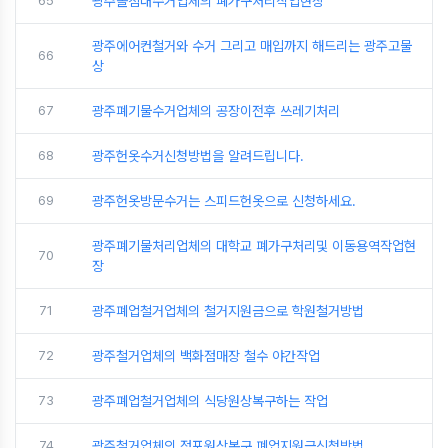
65
광주돌침대수거업체의 폐가구처리작업현장
광주에어컨철거와 수거 그리고 매입까지 해드리는 광주고물
66
상
67
광주폐기물수거업체의 공장이전후 쓰레기처리
68
광주헌옷수거신청방법을 알려드립니다.
69
광주헌옷방문수거는 스피드헌옷으로 신청하세요.
광주폐기물처리업체의 대학교 폐가구처리및 이동용역작업현
70
장
71
광주폐업철거업체의 철거지원금으로 학원철거방법
72
광주철거업체의 백화점매장 철수 야간작업
73
광주폐업철거업체의 식당원상복구하는 작업
74
광주철거업체의 점포원상복구 폐업지원금신청방법