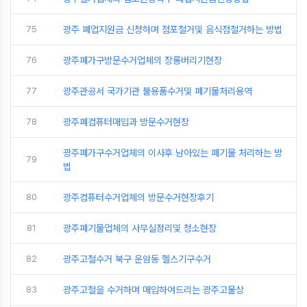
75
광주 폐업지원금 신청하며 점포철거및 음식점철거하는 방법
76
광주폐가구방문수거업체의 장롱버리기현장
77
광주관공서 국가기관 불용품수거및 폐기물처리용역
78
광주폐컴퓨터매입과 방문수거현장
광주폐가구수거업체의 이사후 남아있는 폐기물 처리하는 방
79
법
80
광주컴퓨터수거업체의 방문수거현장후기
81
광주폐기물업체의 사무실정리및 청소현장
82
광주고철수거 북구 운암동 헬스기구수거
83
광주고철을 수거하며 매입하여드리는 광주고물상