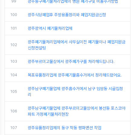
99
광주동구폐기물처리업체의 병원 폐가구및 비품수거방법
100
광주식당폐업후 주방용품정리와 폐업지원금신청
101
광주광역시 폐기물처리업체
광주폐기물처리업체에서 사무실이전 폐기물이나 폐업지원금
102
신청컨설팅
103
광주부르미고물상에서 광주폐가구를 처리해드립니다.
104
목포유품정리업체 광주폐기물홈수거에서 정리해드렸어요.
광주남구폐기물업체 광주홈수거에서 남구 임암동 시골집정
105
리
광주남구폐기물업체 광주부르미고물상에서 봉선동 포스코아
106
파트 가정폐기물처리현장
107
광주유품정리업체의 동구 학동 평화맨션 작업