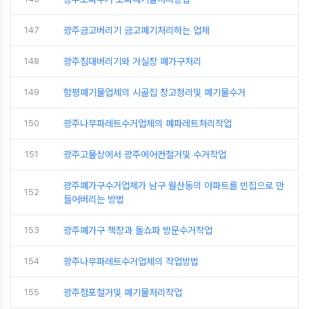
147
광주금고버리기 금고폐기처리하는 업체
148
광주침대버리기와 거실장 폐가구처리
149
함평폐기물업체의 시골집 창고정리및 폐기물수거
150
광주나무파레트수거업체의 폐파레트처리작업
151
광주고물상에서 광주에어컨철거및 수거작업
광주폐가구수거업체가 남구 월산동의 아파트를 빈집으로 만
152
들어버리는 방법
153
광주폐가구 책장과 돌쇼파 방문수거작업
154
광주나무파레트수거업체의 작업방법
155
광주점포철거및 폐기물처리작업