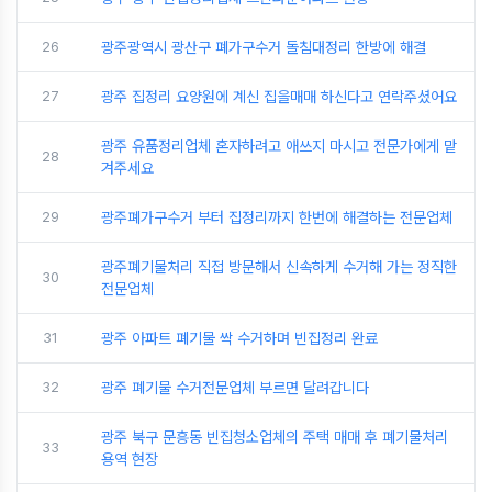
26
광주광역시 광산구 폐가구수거 돌침대정리 한방에 해결
27
광주 집정리 요양원에 계신 집을매매 하신다고 연락주셨어요
광주 유품정리업체 혼자하려고 애쓰지 마시고 전문가에게 맡
28
겨주세요
29
광주폐가구수거 부터 집정리까지 한번에 해결하는 전문업체
광주폐기물처리 직접 방문해서 신속하게 수거해 가는 정직한
30
전문업체
31
광주 아파트 폐기물 싹 수거하며 빈집정리 완료
32
광주 폐기물 수거전문업체 부르면 달려갑니다
광주 북구 문흥동 빈집청소업체의 주택 매매 후 폐기물처리
33
용역 현장