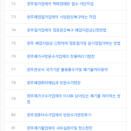
72
광주철거업체의 백화점매장 철수 야간작업
73
광주폐업철거업체의 식당원상복구하는 작업
74
광주철거업체의 점포원상복구 폐업지원금신청방법
75
광주 폐업지원금 신청하며 점포철거및 음식점철거하는 방법
76
광주폐가구방문수거업체의 장롱버리기현장
77
광주관공서 국가기관 불용품수거및 폐기물처리용역
78
광주폐컴퓨터매입과 방문수거현장
광주폐가구수거업체의 이사후 남아있는 폐기물 처리하는 방
79
법
80
광주컴퓨터수거업체의 방문수거현장후기
81
광주폐기물업체의 사무실정리및 청소현장