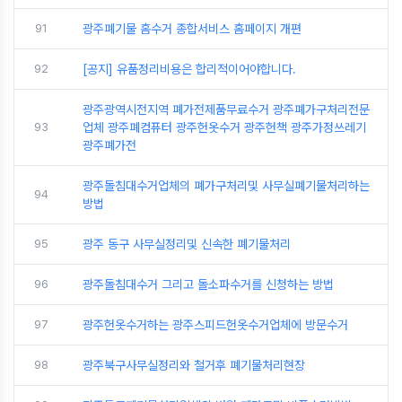
91
광주폐기물 홈수거 종합서비스 홈페이지 개편
92
[공지] 유품정리비용은 합리적이어야합니다.
광주광역시전지역 폐가전제품무료수거 광주폐가구처리전문
93
업체 광주폐컴퓨터 광주헌옷수거 광주헌책 광주가정쓰레기
광주폐가전
광주돌침대수거업체의 폐가구처리및 사무실폐기물처리하는
94
방법
95
광주 동구 사무실정리및 신속한 폐기물처리
96
광주돌침대수거 그리고 돌소파수거를 신청하는 방법
97
광주헌옷수거하는 광주스피드헌옷수거업체에 방문수거
98
광주북구사무실정리와 철거후 폐기물처리현장