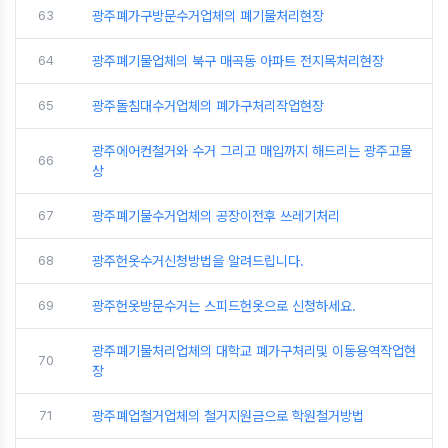
63
광주폐가구방문수거업체의 폐기물처리현장
64
광주폐기물업체의 북구 매곡동 아파트 전지목처리현장
65
광주돌침대수거업체의 폐가구처리작업현장
광주에어컨철거와 수거 그리고 매입까지 해드리는 광주고물
66
상
67
광주폐기물수거업체의 공장이전후 쓰레기처리
68
광주헌옷수거신청방법을 알려드립니다.
69
광주헌옷방문수거는 스피드헌옷으로 신청하세요.
광주폐기물처리업체의 대학교 폐가구처리및 이동용역작업현
70
장
71
광주폐업철거업체의 철거지원금으로 학원철거방법