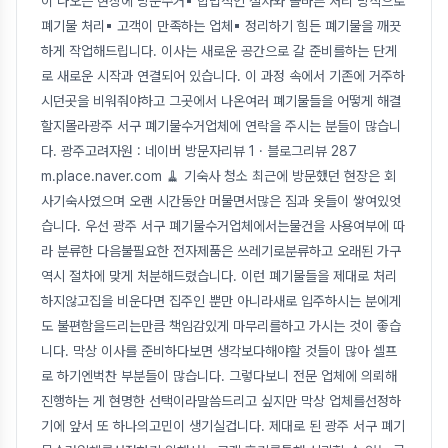
이 나오는 현장에 방문수거▪ 합법적인 절차와 올바른 처리 방식으로
폐기물 처리▪ 고객이 만족하는 업체▪ 정리하기 힘든 폐기물을 깨끗
하게 작업해드립니다. 이사는 새로운 공간으로 갈 준비를하는 단게
로 새로운 시작과 연결되어 있습니다. 이 과정 속에서 기존에 거주하
시던곳을 비워줘야하고 그곳에서 나온여러 폐기물들을 어떻게 해결
할지몰라광주 서구 폐기물수거업체에 연락을 주시는 분들이 많습니
다. 광주고려자원 : 네이버 방문자리뷰 1 · 블로그리뷰 287
m.place.naver.com 🧹 기숙사 청소 최근에 방문했던 현장은 회
사기숙사였으며 오랜 시간동안 머물면서많은 짐과 옷들이 쌓여있엇
습니다. 우선 광주 서구 폐기물수거업체에서는물건을 사용여부에 따
라 분류한 다음불필요한 전자제품은 쓰레기로분류하고 오래된 가구
역시 절차에 맞게 처분해드렸습니다. 이런 폐기물들을 제대로 처리
하지않고집을 비운다면 집주인 뿐만 아니라새로 입주하시는 분에게
도 불편함을드리는만큼 책임감있게 마무리를하고 가시는 것이 좋습
니다. 막상 이사를 준비하다보면 생각보다해야할 것들이 많아 셀프
로 하기엔벅찬 부분들이 많습니다. 그렇다보니 전문 업체에 의뢰해
진행하는 게 현명한 선택이라말씀드리고 싶지만 막상 업체를선정하
기에 앞서 또 하나의고민이 생기실겁니다. 제대로 된 광주 서구 폐기