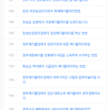
광주 서구 염주동에서 인테리어철거및 폐기물처리
128
담양 에코농공단지에서 목재폐기물처리방법
129
장성군 남면에서 가정폐기물처리를 도와드립니다.
130
장성빈집정리업체가 집안폐기물처리를 하는 방법
131
광주폐기물업체가 공장이전에 따른 폐기물처리방법
132
광주대형폐기물 장롱폐가구등을 신속하게 수거하는 방법
133
화순군 백아면의 시골집의 폐기물처리하는 방법
광주폐기물처리업체의 하루시작은 고철과 알루미늄비철 수
134
거
광주폐기물업체의 집안 대청소와 폐기물처리 광주컴퓨터수
135
거
136
광주서구 매월동에서 사무실이전후 폐기물처리작업