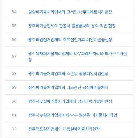
54
담양폐기물처리업체의 고서면 나무파레트처리현장
55
광주폐기물업체의 관공서 불용품처리 용역 작업 현장
56
광주폐업철거업체의 호프집철거후 폐업지원금신청
광주목재폐기물처리업체의 나무파레트처리와 폐가구수거현
57
장
58
광주폐기물처리업체의 소촌동 공장폐업작업현장
59
장성폐기물처리업체의 나노산단 공장폐기물처리
60
광주사무실폐기물처리업체의 첨단과학기술원 현장
61
광주사무실정리업체에서 남구 월산동 폐기물처리작업
62
광주점포철거업체의 미용실폐기물처리현장