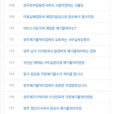
108
광주정부합동청사에서 고철작업하는 고물상
109
미용실폐업후에 폐업지원금으로 원상복구 철거작업
110
아이스크림가게 폐업후 폐기물처리는?
111
광주폐기물처리업체의 오후에는 사무실옥상정리
112
광주 남구 지석동에서 깔끔하게 폐기물처리하는 업체
113
무안군 해제읍 사무실정리겸 폐기물처리현장
114
동구 운림동 가정폐기물수거 처리를 합니다.
115
광주폐기물처리업체의 꼼꼼한 작업현장입니다.
116
광주폐가구처리와 이사전후에 가정폐기물처리방법
117
광주 첨단지구에서 관공서 폐기물처리작업