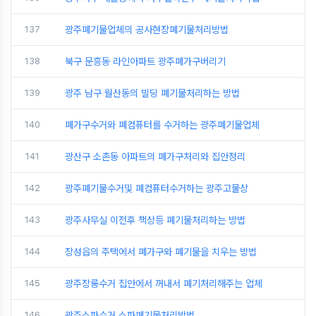
137
광주폐기물업체의 공사현장폐기물처리방법
138
북구 문흥동 라인아파트 광주폐가구버리기
139
광주 남구 월산동의 빌딩 폐기물처리하는 방법
140
폐가구수거와 폐컴퓨터를 수거하는 광주폐기물업체
141
광산구 소촌동 아파트의 폐가구처리와 집안정리
142
광주폐기물수거및 폐컴퓨터수거하는 광주고물상
143
광주사무실 이전후 책상등 폐기물처리하는 방법
144
장성읍의 주택에서 폐가구와 폐기물을 치우는 방법
145
광주장롱수거 집안에서 꺼내서 폐기처리해주는 업체
146
광주소파수거 소파폐기물처리방법