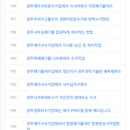
156
광주폐가구방문수거업체의 이사하면서 가정폐기물처리
157
광주부르미고물상의 컴퓨터방문수거와 헌책수거현장
158
광주사무실폐기물 깔끔하게 처리하는 방법
159
광주폐가구수거업체의 이사후 남은 짐 처리작업
160
광주목재폐기물 나무파레트 수거작업
161
광주폐기물처리업체의 첨단지구 광주과학기술원 폐목재처리
162
광주폐가구수거업체의 사무실가구정리
163
광주나무파레트수거 적은양의 파레트도 수거
164
광주컴퓨터수거업체는 폐가구처리를 함께 해드립니다.
광주폐가구수거업체에서 함평폐기물처리 함평관공서작업현
165
장