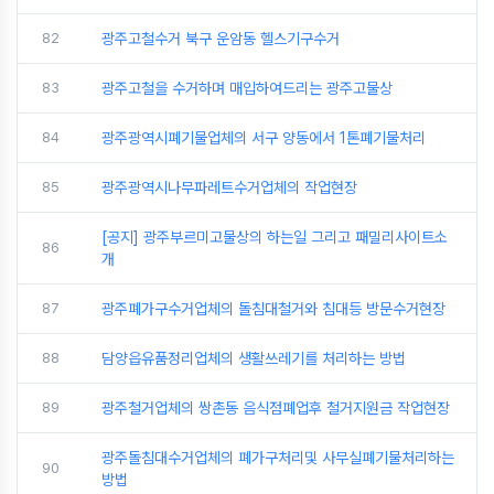
82
광주고철수거 북구 운암동 헬스기구수거
83
광주고철을 수거하며 매입하여드리는 광주고물상
84
광주광역시폐기물업체의 서구 양동에서 1톤폐기물처리
85
광주광역시나무파레트수거업체의 작업현장
[공지] 광주부르미고물상의 하는일 그리고 패밀리사이트소
86
개
87
광주폐가구수거업체의 돌침대철거와 침대등 방문수거현장
88
담양읍유품정리업체의 생활쓰레기를 처리하는 방법
89
광주철거업체의 쌍촌동 음식점폐업후 철거지원금 작업현장
광주돌침대수거업체의 폐가구처리및 사무실폐기물처리하는
90
방법