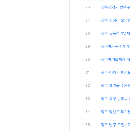
26
광주광역시 광산구
27
광주 집정리 요양
28
광주 유품정리업체
29
광주폐가구수거 부
30
광주폐기물처리 직
31
광주 아파트 폐기
32
광주 폐기물 수거
33
광주 북구 문흥동
34
광주 광산구 폐기물
35
광주 남구 고철수