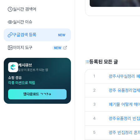
실시간 검색어
실시간 이슈
구글검색 등록
NEW
이미지 도구
NEW
등록된 모든 글
캐시큐브
일상이 포인트가 되는 앱
1
광주사무실정리 폐
쇼핑 경유
각종 미션으로 적립
2
광주 유품정리업체
앱다운로드 ㄱㄱ?
→
3
폐기물 어떻게 해
4
광주유품정리 빈집
5
광주 빈집정리 혼