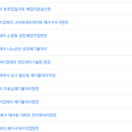
의 호프집철거후 폐업지원금신청
리업체의 나무파레트처리와 폐가구수거현장
체의 소촌동 공장폐업작업현장
체의 나노산단 공장폐기물처리
처리업체의 첨단과학기술원 현장
에서 남구 월산동 폐기물처리작업
의 미용실폐기물처리현장
거업체의 폐기물처리현장
북구 매곡동 아파트 전지목처리현장
체의 폐가구처리작업현장