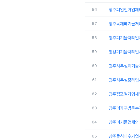
56
광주폐업철거업체
57
광주목재폐기물처
58
광주폐기물처리업
59
장성폐기물처리업
60
광주사무실폐기물
61
광주사무실정리업체
62
광주점포철거업체
63
광주폐가구방문수
64
광주폐기물업체의 
65
광주돌침대수거업