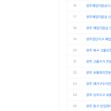
16
광주폐업지원금으로
17
광주폐업지원금 신
18
광주 폐업지원금 
19
광주첨단지구 폐업
20
광주 북구 고물상
21
광주 고물수거 전
22
광주 유품정리전문
23
광주 폐가구수거전
24
광주 상무지구 유
25
광주 동구 빈집정