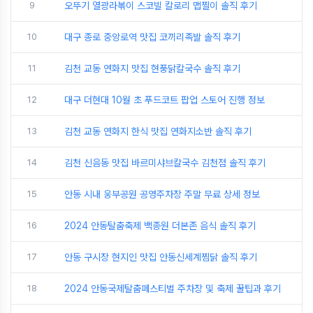
9
오뚜기 열광라볶이 스코빌 칼로리 맵찔이 솔직 후기
10
대구 종로 중앙로역 맛집 코끼리족발 솔직 후기
11
김천 교동 연화지 맛집 현풍닭칼국수 솔직 후기
12
대구 더현대 10월 초 푸드코트 팝업 스토어 진행 정보
13
김천 교동 연화지 한식 맛집 연화지소반 솔직 후기
14
김천 신음동 맛집 바르미샤브칼국수 김천점 솔직 후기
15
안동 시내 웅부공원 공영주차장 주말 무료 상세 정보
16
2024 안동탈춤축제 백종원 더본존 음식 솔직 후기
17
안동 구시장 현지인 맛집 안동신세계찜닭 솔직 후기
18
2024 안동국제탈춤페스티벌 주차장 및 축제 꿀팁과 후기