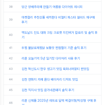
38
당근 양배추라페 만들기 여름용 다이어트 레시피
마켓컬리 추천상품 세끼판다 비엘티 파스타 샐러드 재구매
39
후기
맥도날드 진도 대파 크림 크로켓 치킨버거 칼로리 및 솔직 후
40
기
41
두찜 불닭로제찜닭 보통맛 찐맵찔이 기준 솔직 후기
42
리훈 오늘기억 5년 일기장 다이어리 사용 후기
43
김천 혁신도시 한우 생고기 맛집 육회너머뭉티 찐맛집
44
김천 연화지 카페 론다 베이커리 디저트 맛집
45
김천 직지사 맛집 윤가네촌돼지 솔직 후기
리훈 신제품 2025년 레트로 달력 벽걸이형/탁상형 구매 후
46