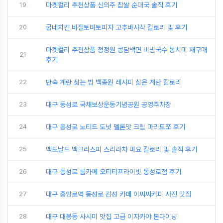
19
마켓컬리 추천상품 신의주 찹쌀 순대국 솔직 후기
20
굽네치킨 바질토마토피자 고추바사삭 칼로리 및 후기
마켓컬리 추천상품 청정원 콩담백면 비빔국수 동치미 재구매
21
후기
22
반숙 계란 삶는 법 백종원 레시피 삶은 계란 칼로리
23
대구 동성로 국채보상운동기념공원 공영주차장
24
대구 동성로 노티드 도넛 멜론맛 크림 마리토쪼 후기
25
맥도날드 맥크리스피 스리라차 마요 칼로리 및 솔직 후기
26
대구 동성로 룸카페 오티티프라이빗 동성로점 후기
27
대구 중앙로역 동성로 감성 카페 이씨씨커피 사진 맛집
28
대구 대봉동 사시미 맛집 고급 이자카야 본다이닝