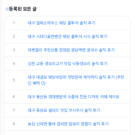
등록된 모든 글
1
대구 엘파소하우스 웨딩 홀투어 솔직 후기
2
대구 스타디움컨벤션 웨딩 홀투어 시식 솔직 후기
3
마켓컬리 추천상품 청정원 콩담백면 콩국수 솔직 후기
4
김천 교동 생오리고기 맛집 낙동생오리 솔직 후기
대구 대결모 웨딩박람회 첫방문에 계약까지 솔직 후기 (추천
5
인 혜택 O)
6
대구 봉산동 경대병원역 수플레 전문 디저트 카페 헤이듀
7
대구 동성로 샐러드 맛집 무시무시 솔직 후기
8
농심 신라면 툼바 컵라면 칼로리 맵찔이 솔직 후기