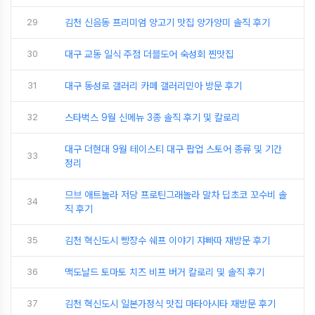
29
김천 신음동 프리미엄 양고기 맛집 양가양미 솔직 후기
30
대구 교동 일식 주점 더블도어 숙성회 찐맛집
31
대구 동성로 갤러리 카페 갤러리민아 방문 후기
32
스타벅스 9월 신메뉴 3종 솔직 후기 및 칼로리
대구 더현대 9월 테이스티 대구 팝업 스토어 종류 및 기간
33
정리
므브 애트놀라 저당 프로틴그래놀라 말차 딥초코 꼬수비 솔
34
직 후기
35
김천 혁신도시 빵장수 쉐프 이야기 쟈빠따 재방문 후기
36
맥도날드 토마토 치즈 비프 버거 칼로리 및 솔직 후기
37
김천 혁신도시 일본가정식 맛집 마타아시타 재방문 후기