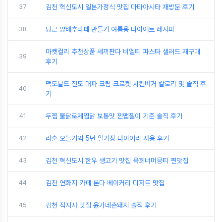
37
김천 혁신도시 일본가정식 맛집 마타아시타 재방문 후기
38
당근 양배추라페 만들기 여름용 다이어트 레시피
마켓컬리 추천상품 세끼판다 비엘티 파스타 샐러드 재구매
39
후기
맥도날드 진도 대파 크림 크로켓 치킨버거 칼로리 및 솔직 후
40
기
41
두찜 불닭로제찜닭 보통맛 찐맵찔이 기준 솔직 후기
42
리훈 오늘기억 5년 일기장 다이어리 사용 후기
43
김천 혁신도시 한우 생고기 맛집 육회너머뭉티 찐맛집
44
김천 연화지 카페 론다 베이커리 디저트 맛집
45
김천 직지사 맛집 윤가네촌돼지 솔직 후기