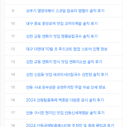
9
오뚜기 열광라볶이 스코빌 칼로리 맵찔이 솔직 후기
10
대구 종로 중앙로역 맛집 코끼리족발 솔직 후기
11
김천 교동 연화지 맛집 현풍닭칼국수 솔직 후기
12
대구 더현대 10월 초 푸드코트 팝업 스토어 진행 정보
13
김천 교동 연화지 한식 맛집 연화지소반 솔직 후기
14
김천 신음동 맛집 바르미샤브칼국수 김천점 솔직 후기
15
안동 시내 웅부공원 공영주차장 주말 무료 상세 정보
16
2024 안동탈춤축제 백종원 더본존 음식 솔직 후기
17
안동 구시장 현지인 맛집 안동신세계찜닭 솔직 후기
18
2024 안동국제탈춤페스티벌 주차장 및 축제 꿀팁과 후기