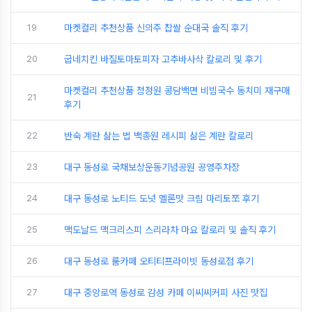
19
마켓컬리 추천상품 신의주 찹쌀 순대국 솔직 후기
20
굽네치킨 바질토마토피자 고추바사삭 칼로리 및 후기
마켓컬리 추천상품 청정원 콩담백면 비빔국수 동치미 재구매
21
후기
22
반숙 계란 삶는 법 백종원 레시피 삶은 계란 칼로리
23
대구 동성로 국채보상운동기념공원 공영주차장
24
대구 동성로 노티드 도넛 멜론맛 크림 마리토쪼 후기
25
맥도날드 맥크리스피 스리라차 마요 칼로리 및 솔직 후기
26
대구 동성로 룸카페 오티티프라이빗 동성로점 후기
27
대구 중앙로역 동성로 감성 카페 이씨씨커피 사진 맛집