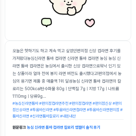
오늘은 핫하기도 하고 계속 먹고 싶었던편의점 신상 컵라면 후기를
가져왔다농심신라면 툼바 컵라면 신라면 툼바 컵라면 농심 농심 신
라면 툼바 컵라면은 농심에서 출시한 신상 컵라면으로워낙 인기 있
는 상품이라 얼마 전에 봉지 라면 버전도 출시했다고!편의점에서 농
심의 용기면 제품 중 매출액 1위 달성농심 신라면 툼바 컵라면의 칼
로리는 500kcal탄수화물 80gㅣ단백질 7gㅣ지방 17gㅣ나트륨
1110mgㅣ당류9g
...
#농심신라면툼바 #편의점컵라면추천 #편의점컵라면 #편의점신상 #편의
점신상라면 #투움바신라면 #투움바신라면컵라면 #투움바신라면편의점 #
툼바신라면 #신라면툼바칼로리 #내돈내산
원문링크
농심 신라면 툼바 컵라면 칼로리 맵찔이 솔직 후기