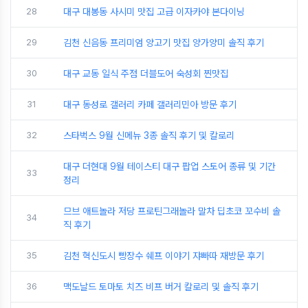
28
대구 대봉동 사시미 맛집 고급 이자카야 본다이닝
29
김천 신음동 프리미엄 양고기 맛집 양가양미 솔직 후기
30
대구 교동 일식 주점 더블도어 숙성회 찐맛집
31
대구 동성로 갤러리 카페 갤러리민아 방문 후기
32
스타벅스 9월 신메뉴 3종 솔직 후기 및 칼로리
대구 더현대 9월 테이스티 대구 팝업 스토어 종류 및 기간
33
정리
므브 애트놀라 저당 프로틴그래놀라 말차 딥초코 꼬수비 솔
34
직 후기
35
김천 혁신도시 빵장수 쉐프 이야기 쟈빠따 재방문 후기
36
맥도날드 토마토 치즈 비프 버거 칼로리 및 솔직 후기