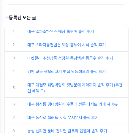
등록된 모든 글
1
대구 엘파소하우스 웨딩 홀투어 솔직 후기
2
대구 스타디움컨벤션 웨딩 홀투어 시식 솔직 후기
3
마켓컬리 추천상품 청정원 콩담백면 콩국수 솔직 후기
4
김천 교동 생오리고기 맛집 낙동생오리 솔직 후기
대구 대결모 웨딩박람회 첫방문에 계약까지 솔직 후기 (추천
5
인 혜택 O)
6
대구 봉산동 경대병원역 수플레 전문 디저트 카페 헤이듀
7
대구 동성로 샐러드 맛집 무시무시 솔직 후기
8
농심 신라면 툼바 컵라면 칼로리 맵찔이 솔직 후기