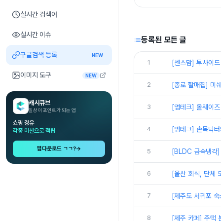
실시간 검색어
실시간 이슈
등록된 모든 글
구글검색 등록
NEW
1
[센스맘] 투사이드
이미지 도구
NEW
2
[종로 할매집] 미
캐시큐브
3
[앱테크] 올웨이즈 
일상이 포인트가 되는 앱
쇼핑 경유
4
[앱테크] 손목닥터
각종 미션으로 적립
앱다운로드 ㄱㄱ?
→
5
[BLDC 급속냉각
6
[울산 회식, 단체 
7
[제주도 서귀포 숙소
8
[제주 카페] 주택 