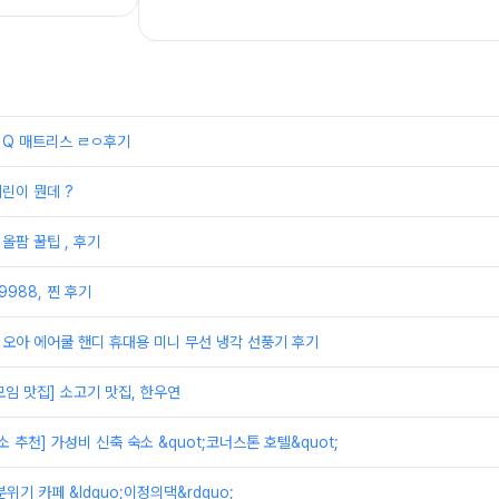
 Q 매트리스 ㄹㅇ후기
쉐린이 뭔데 ?
올팜 꿀팁 , 후기
9988, 찐 후기
] 오아 에어쿨 핸디 휴대용 미니 무선 냉각 선풍기 후기
모임 맛집] 소고기 맛집, 한우연
 추천] 가성비 신축 숙소 &quot;코너스톤 호텔&quot;
분위기 카페 &ldquo;이정의댁&rdquo;