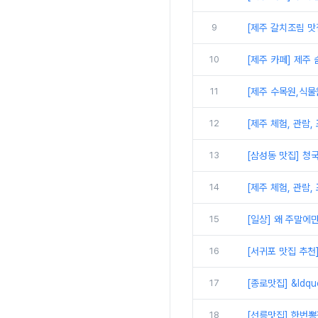
9
[제주 갈치조림 맛집
10
[제주 카페] 제주 
11
[제주 수목원,식물
12
[제주 체험, 관람,
13
[삼성동 맛집] 청
14
[제주 체험, 관람,
15
[일상] 왜 주말에
16
[서귀포 맛집 추천
17
[종로맛집] &ldq
18
[선릉맛집] 한번뽕