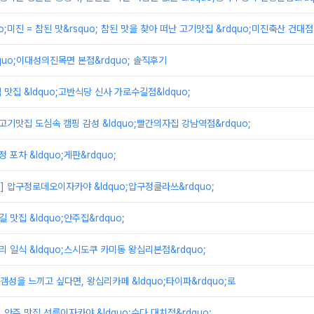
uo;미진 = 참된 맛&rsquo; 참된 맛을 찾아 떠난 고기맛집 &rdquo;미진축산 건대점&
dquo;이대성의진목면 본점&rdquo; 솔직후기
 맛집 &ldquo;고반식당 신사 가로수길점&ldquo;
고기맛집 도심속 캠핑 감성 &ldquo;빨간의자집 강남역점&rdquo;
 포차 &ldquo;게판&rdquo;
 압구정로데오이자카야 &ldquo;압구정클라쓰&rdquo;
 맛집 &ldquo;안주집&rdquo;
리 일식 &ldquo;스시도쿠 카미동 왕십리본점&rdquo;
 갬성을 느끼고 싶다면, 왕십리카페 &ldquo;타이파&rdquo;로
 안주 맛집 선릉이자카야 &ldquo;수다 대치점&rdquo;