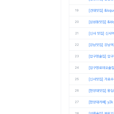
19
[건대맛집] &lsq
20
[삼성동맛집] &l
21
[신사 맛집] 신사역
22
[강남맛집] 강남역
23
[압구정술집] 압구정
24
[압구정로데오술집]
25
[신사맛집] 가로수길
26
[한양대맛집] 왕십
27
[한양대카페] y2k
28
[선릉술집] 분위기,