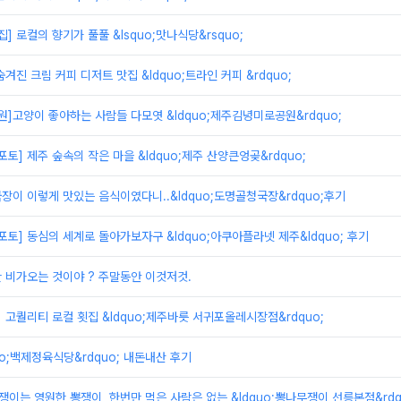
] 로컬의 향기가 풀풀 &lsquo;맛나식당&rsquo;
숨겨진 크림 커피 디저트 맛집 &ldquo;트라인 커피 &rdquo;
원]고양이 좋아하는 사람들 다모엿 &ldquo;제주김녕미로공원&rdquo;
 포토] 제주 숲속의 작은 마을 &ldquo;제주 산양큰엉곶&rdquo;
국장이 이렇게 맛있는 음식이였다니..&ldquo;도명골청국장&rdquo;후기
 포토] 동심의 세계로 돌아가보자구 &ldquo;아쿠아플라넷 제주&ldquo; 후기
만 비가오는 것이야 ? 주말동안 이것저것.
] 고퀄리티 로컬 횟집 &ldquo;제주바릇 서귀포올레시장점&rdquo;
uo;백제정육식당&rdquo; 내돈내산 후기
쟁이는 영원한 뽕쟁이, 한번만 먹은 사람은 없는 &ldquo;뽕나무쟁이 선릉본점&rdq