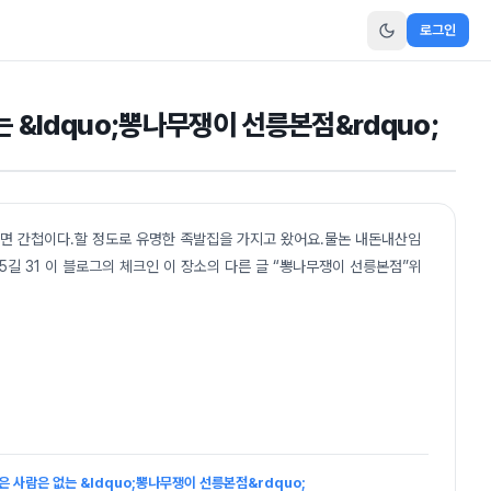
로그인
 &ldquo;뽕나무쟁이 선릉본점&rdquo;
모르면 간첩이다.할 정도로 유명한 족발집을 가지고 왔어요.물논 내돈내산임
길 31 이 블로그의 체크인 이 장소의 다른 글 “뽕나무쟁이 선릉본점”위
은 사람은 없는 &ldquo;뽕나무쟁이 선릉본점&rdquo;