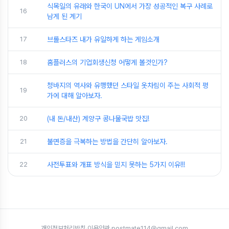
식목일의 유래와 한국이 UN에서 가장 성공적인 복구 사례로
16
남게 된 계기
17
브롤스타즈 내가 유일하게 하는 게임소개
18
홈플러스의 기업회생신청 어떻게 볼것인가?
청바지의 역사와 유행했던 스타일 옷차림이 주는 사회적 평
19
가에 대해 알아보자.
20
(내 돈/내산) 계양구 콩나물국밥 맛집!
21
불면증을 극복하는 방법을 간단히 알아보자.
22
사전투표와 개표 방식을 믿지 못하는 5가지 이유!!!
개인정보처리방침
·
이용약관
·
postmate114@gmail.com