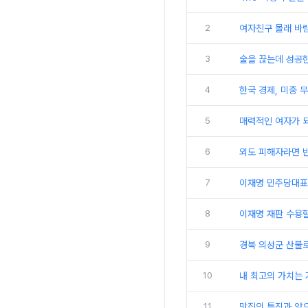
2
여자친구 몰래 바
3
술을 끊는데 성공한
4
한국 경제, 미중 
5
매력적인 여자가 되
6
외도 피해자라면 
7
이재명 민주당대표 
8
이재명 재판 수용할
9
경북 의성군 산불
10
내 최고의 가치는 
11
맛집의 특징과 앞