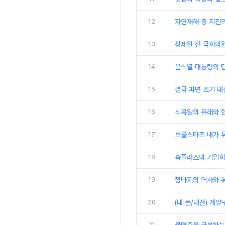
12
자연재해 중 지진
13
장제원 전 국회의원
14
윤석열 대통령의 탄
15
결국 파면 조기 대
16
식목일의 유래와 한
17
브롤스타즈 내가 
18
홈플러스의 기업회
19
청바지의 역사와 
20
(내 돈/내산) 계양
21