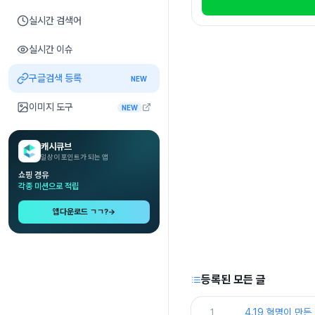
실시간 검색어
실시간 이슈
구글검색 등록
NEW
이미지 도구
NEW
캐시큐브
일상이 포인트가 되는 앱
쇼핑 경유
각종 미션으로 적립
앱다운로드 ㄱㄱ?
→
등록된 모든 글
1
4.19 혁명이 만