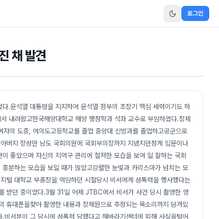
로그인
진 채 발견
다.윤석열 대통령을 지지하여 윤석열 정부의 초장기 핵심 세력이기도 하
치에서 내려왔고한국해양대학교 해양 행정학과 석좌 교수로 부임하였다.장제
, 여자의 도중, 여의도고등학교를 졸업 중앙대 신방과를 졸업하고공군으로
.아버지 장성만 님도 국회의원에 국회부의장까지 지냈지만정계 입문이나
변이 좋았으며 자신의 지역구 관리에 철저한 모습을 보여 일 잘하는 국회
 흥분하는 모습을 보일 때가 많았고강렬한 눈빛과 카리스마가 넘치는 모
디지털 대학교 부총장을 역임하던 시절당시 비서에게 성폭력을 행사했다는
받던 중이었다.3월 31일 어제 JTBC에서 비서가 사건 당시 촬영한 영
의 휴대폰을찾아 촬영한 내용과 장제원으로 추정되는 목소리까지 담겨있
다.비서분이 그 당시에 성폭력 당했다고 해바라기센터에 피해 사실을털어