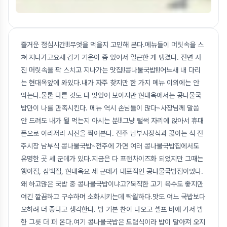
즐거운 점심시간!!!무엇을 먹을지 고민해 본다.메뉴들이 머릿속을 스
쳐 지나가고요새 감기 기운이 좀 있어서 얼큰한 게 땡겼다. 전면 사
진 머릿속을 팍 스치고 지나가는 맛집!!콩나물국밥!!!어느새 내 다리
는 현대옥앞에 와있다.내가 자주 찾지만 한 가지 메뉴 이외에는 안
먹는다.물론 다른 것도 다 맛있어 보이지만 현대옥에서는 콩나물국
밥만이 나를 만족시킨다. 메뉴 역시 손님들이 많다~사장님께 말씀
안 드려도 내가 뭘 먹는지 아시는 분!!!그냥 털썩 자리에 앉아서 휴대
폰으로 이리저리 사진을 찍어본다. 전주 남부시장식과 끓이는 식 전
주시장 남부식 콩나물국밥~전주에 가면 여러 콩나물국밥집에서도
유명한 곳 세 군데가 있다.지금은 다 프랜차이즈화 되었지만 그때는
웽이집, 삼백집, 현대옥요 세 군데가 대표적인 콩나물국밥집이었다.
왜 하고많은 국밥 중 콩나물국밥이냐고?묵직한 고기 육수도 좋지만
여긴 깔끔하고 구수하며 소화시키는데 탁월하다.맛도 여느 국밥보다
오히려 더 좋다고 생각한다. 밥 기본 찬이 나오고 셀프 바애 가서 밥
한 그릇 더 퍼 온다.여기 콩나물국밥은 토렴식이라 밥이 말아져 오지