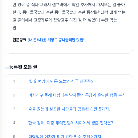
만 양이 좀 적다.그래서 셀프바에서 약간 추가해서 가져오는 걸 좋아
한다. 콩나물국밥과 수란 콩나물국밥과 수란 등장!!난 살짝 맵게 먹는
걸 좋아해서 고춧가루와 청양고추 다진 걸 더 넣었다! 수란 먹는
법
...
원문링크
(내 돈/내산) 계양구 콩나물국밥 맛집!
등록된 모든 글
1
4.19 혁명이 만든 오늘의 한국 민주주의
2
여자친구 몰래 바람피는 남자들의 특징과 은밀한 행동 분석
3
술을 끊는데 성공한 사람들의 공통된 습관 5가지.
4
한국 경제, 미중 무역전쟁의 사이에서 생존 전략은?
5
매력적인 여자가 되기 위한 필수 조건 3가지.