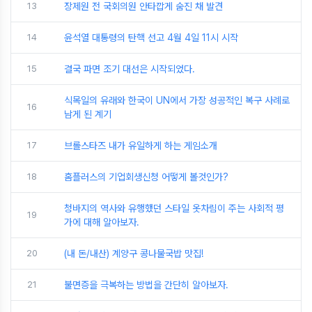
13
장제원 전 국회의원 안타깝게 숨진 채 발견
14
윤석열 대통령의 탄핵 선고 4월 4일 11시 시작
15
결국 파면 조기 대선은 시작되었다.
식목일의 유래와 한국이 UN에서 가장 성공적인 복구 사례로
16
남게 된 계기
17
브롤스타즈 내가 유일하게 하는 게임소개
18
홈플러스의 기업회생신청 어떻게 볼것인가?
청바지의 역사와 유행했던 스타일 옷차림이 주는 사회적 평
19
가에 대해 알아보자.
20
(내 돈/내산) 계양구 콩나물국밥 맛집!
21
불면증을 극복하는 방법을 간단히 알아보자.