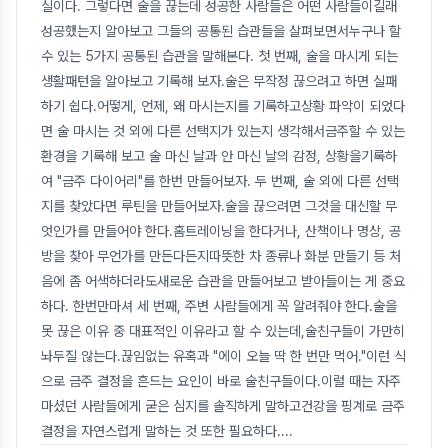
실이다. 그렇다면 술을 끊는데 성공한 사람들은 어떤 사람들이길래
성공했는지 알아보고 그들의 공통된 습관들을 살펴보면서누구나 할
수 있는 5가지 공통된 습관을 말해본다. 첫 번째, 술을 마시게 되는
생활패턴을 알아보고 기록해 보자.술은 무작정 끊으려고 하면 실패
하기 쉽다.어떻게, 언제, 왜 마시는지를 기록하고상황 파악이 되었다
면 술 마시는 것 외에 다른 선택지가 있는지 생각해서금주할 수 있는
환경을 기록해 보고 술 마신 날과 안 마신 날의 감정, 상황을기록하
여 "금주 다이어리"를 한번 만들어보자. 두 번째, 술 외에 다른 선택
지를 찾았다면 루틴을 만들어보자.술을 끊으려면 그것을 대신할 무
엇인가를 만들어야 한다.홈트레이닝을 한다거나, 산책이나 명상, 공
방을 찾아 무언가를 만든다든지따뜻한 차 종류나 화분 만들기 등 처
음에 좀 어색하더라도새로운 습관을 만들어보고 받아들이는 게 중요
하다. 한번만마셔 세 번째, 주변 사람들에게 꼭 알려줘야 한다.술을
못 끊은 이유 중 대표적인 이유라고 할 수 있는데,술친구들이 가만히
놔두질 않는다.끊임없는 유혹과 "에이 오늘 딱 한 번만 먹어."이런 식
으로 금주 결정을 흔드는 요인이 바로 술친구들이다.이럴 때는 자주
마셨던 사람들에게 굳은 심지를 솔직하게 말하고건강을 핑계로 금주
결정을 자연스럽게 말하는 것 또한 필요하다.
...