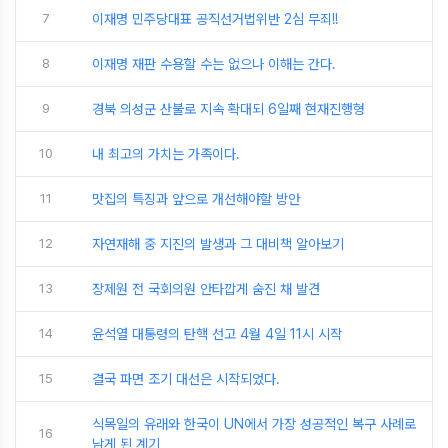
7
이재명 민주당대표 공직선거법위반 2심 무죄!!
8
이재명 재판 수용할 수는 없으나 이해는 간다.
9
경북 의성군 산불로 지속 확대되 6일째 현재진행형
10
내 최고의 가치는 가족이다.
11
맛집의 특징과 앞으로 개선해야할 방안
12
자연재해 중 지진의 발생과 그 대비책 알아보기
13
장제원 전 국회의원 안타깝게 숨진 채 발견
14
윤석열 대통령의 탄핵 선고 4월 4일 11시 시작
15
결국 파면 조기 대선은 시작되었다.
식목일의 유래와 한국이 UN에서 가장 성공적인 복구 사례로
16
남게 된 계기