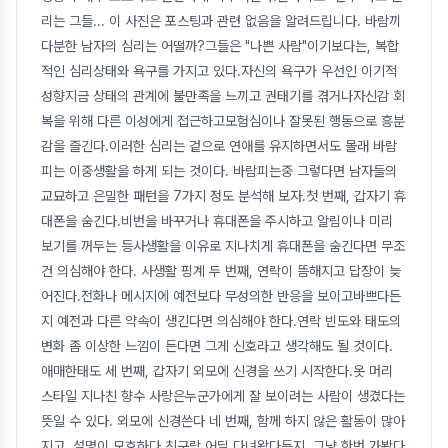
리는 그들... 이 사진은 포스팅과 관련 없음을 알려드립니다. 바람끼
다분한 남자의 심리는 어떨까?그들은 "나쁜 사람"이기보다는, 복합
적인 심리상태와 욕구를 가지고 있다.자신의 욕구가 우선인 이기적
성향지금 상태의 관계에 불만족을 느끼고 권태기를 겪거나자신감 회
복을 위해 다른 이성에게 접근하고모험심이나 잘못된 행동으로 흥분
감을 즐긴다.이러한 심리는 겉으로 연애를 유지하면서도 몰래 바람
피는 이중생활을 하게 되는 것이다. 바람피는중 그렇다면 남자들의
교묘하고 은밀한 패턴을 7가지 정도 분석해 보자.첫 번째, 갑자기 휴
대폰을 숨긴다.비번을 바꾸거나 휴대폰을 주시하고 알림이나 미리
보기를 꺼두는 등사생활을 이유로 지나치게 휴대폰을 숨긴다면 무조
건 의심해야 한다. 사생활 핑계 두 번째, 연락이 뜸해지고 답장이 늦
어진다.전화나 메시지에 예전보다 무성의한 반응을 보이고바쁘다든
지 예전과 다른 약속이 생긴다면 의심해야 한다.연락 빈도와 태도의
변화 좀 이상한 느낌이 든다면 그게 신호라고 생각해도 될 것이다.
애매한태도 세 번째, 갑자기 외모에 신경을 쓰기 시작한다.옷 머리
스타일 지나친 향수 사랑은누군가에게 잘 보이려는 사람이 생겼다는
뜻일 수 있다. 외모에 신경쓴다 네 번째, 함께 하지 않은 활동이 많아
지고, 설명이 모호하다.친구랑 어딜 다녀왔다든지, 그냥 한번 가봤다