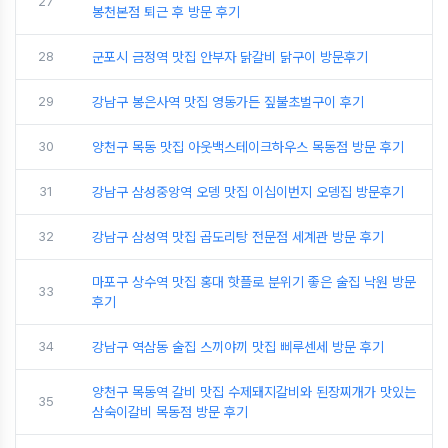
27
봉천본점 퇴근 후 방문 후기
28
군포시 금정역 맛집 안부자 닭갈비 닭구이 방문후기
29
강남구 봉은사역 맛집 영동가든 짚불초벌구이 후기
30
양천구 목동 맛집 아웃백스테이크하우스 목동점 방문 후기
31
강남구 삼성중앙역 오뎅 맛집 이십이번지 오뎅집 방문후기
32
강남구 삼성역 맛집 곱도리탕 전문점 세계관 방문 후기
마포구 상수역 맛집 홍대 핫플로 분위기 좋은 술집 낙원 방문
33
후기
34
강남구 역삼동 술집 스끼야끼 맛집 삐루센세 방문 후기
양천구 목동역 갈비 맛집 수제돼지갈비와 된장찌개가 맛있는
35
삼숙이갈비 목동점 방문 후기