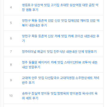
영등포구 당산역 맛집 고기집 초대창 당산역점 대창 곱창 막
4
창 염통 후기
양천구 목동 등촌역 김밥 신상 맛집 집애김밥 깨비점 김밥 떡
5
볶이 내돈내산 후기
양천구 목동 등촌역 신상 카페 맛집 카페 코이산 내돈내산 후
6
기
7
청주터미널 짜글이 맛집 진주식당 내돈내산 단체 방문후기
청주 동물원 베이커리 카페 맛집 스테이인터뷰 르투어 내돈
8
내산 방문후기
교대역 안주 맛집 다선칼국수 교대직영점 소주한상세트 저녁
9
반주 후기
송파구 잠실역 방이동 맛집 함평육회 방이본점 육사시미 육
10
회 세트 후기