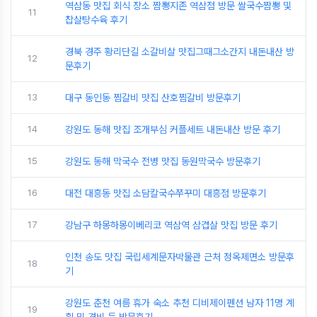
역삼동 맛집 회식 장소 짬뽕지존 역삼점 방문 쌀국수짬뽕 및
11
찹살탕수육 후기
경북 경주 황리단길 소갈비살 맛집그때그소간지 내돈내산 방
12
문후기
13
대구 동인동 찜갈비 맛집 산호찜갈비 방문후기
14
강원도 동해 맛집 조개부심 커플세트 내돈내산 방문 후기
15
강원도 동해 막국수 전병 맛집 동원막국수 방문후기
16
대전 대흥동 맛집 소담칼국수쭈꾸미 대흥점 방문후기
17
강남구 하몽하몽이베리코 역삼역 삼겹살 맛집 방문 후기
인천 송도 맛집 국립세계문자박물관 근처 정옥제면소 방문후
18
기
강원도 춘천 여름 휴가 숙소 추천 디비제이펜션 남자 11명 계
19
획 및 경비 등 방문후기