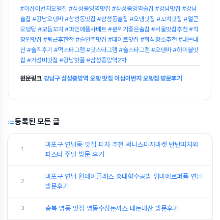
#이십이번지오뎅집 #삼성중앙역맛집 #삼성중앙역술집 #강남맛집 #강남
술집 #강남오뎅바 #삼성동맛집 #삼성동술집 #오뎅맛집 #꼬치맛집 #얼큰
오뎅탕 #모듬꼬치 #파인애플샤베트 #분위기좋은술집 #서울맛집추천 #직
장인맛집 #퇴근후한잔 #술안주맛집 #데이트맛집 #회식장소추천 #내돈내
산 #솔직후기 #먹스타그램 #맛스타그램 #술스타그램 #오뎅바 #하이볼맛
집 #가성비맛집 #강남핫플 #삼성중앙역2차
원문링크
강남구 삼성중앙역 오뎅 맛집 이십이번지 오뎅집 방문후기
등록된 모든 글
마포구 연남동 맛집 피자 추천 써니스피자마켓 반반피자와
1
파스타 주말 방문 후기
마포구 연남 원데이클래스 홍대향수공방 뤼미에르퍼퓸 연남
2
방문후기
3
충북 영동 맛집 영동수정돈까스 내돈내산 방문후기