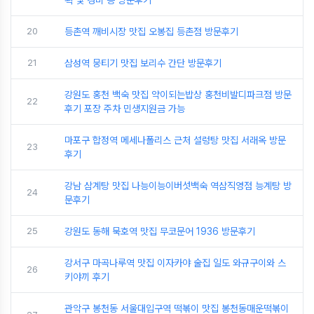
20
등촌역 깨비시장 맛집 오봉집 등촌점 방문후기
21
삼성역 뭉티기 맛집 보리수 간단 방문후기
강원도 홍천 백숙 맛집 약이되는밥상 홍천비발디파크점 방문
22
후기 포장 주차 민생지원금 가능
마포구 합정역 메세나폴리스 근처 설렁탕 맛집 서래옥 방문
23
후기
강남 삼계탕 맛집 나능이능이버섯백숙 역삼직영점 능계탕 방
24
문후기
25
강원도 동해 묵호역 맛집 무코문어 1936 방문후기
강서구 마곡나루역 맛집 이자카야 술집 일도 와규구이와 스
26
키야끼 후기
관악구 봉천동 서울대입구역 떡볶이 맛집 봉천동매운떡볶이