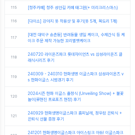
115
[청주카페] 청주 성안길 카페 태그원(+ 미리크리스마스)
116
[다이소] 강아지 옷 착용샷 및 후기(옷 5개, 목도리 1개)
[대전 대덕구 송촌동] 반려동물 생일 케이크, 수제간식 등 케
117
이크 주문 제작 가능한 꼬리별펫케이크
240720 라이온즈파크 롯데자이언츠 vs 삼성라이온즈 클
118
래식시리즈 후기
240309 - 240310 한화생명 이글스파크 삼성라이온즈 v
119
s 한화이글스 시범경기 후기
2024시즌 한화 이글스 출정식 (Unveiling Show) + 불꽃
120
놀이(류현진 프로포즈 현장) 후기
240929 한화생명이글스파크 홈피날레, 정우람 은퇴식 +
121
은퇴식 선물 증정 후기
241201 한화생명이글스파크 아이스링크 아듀! 이글스파크