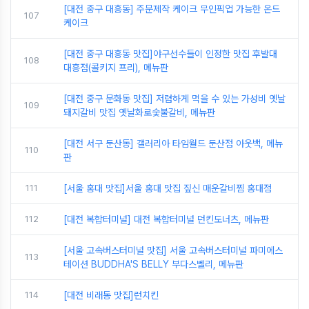
[대전 중구 대흥동] 주문제작 케이크 무인픽업 가능한 온드
107
케이크
[대전 중구 대흥동 맛집]야구선수들이 인정한 맛집 후발대
108
대흥점(콜키지 프리), 메뉴판
[대전 중구 문화동 맛집] 저렴하게 먹을 수 있는 가성비 옛날
109
돼지갈비 맛집 옛날화로숯불갈비, 메뉴판
[대전 서구 둔산동] 갤러리아 타임월드 둔산점 아웃백, 메뉴
110
판
111
[서울 홍대 맛집]서울 홍대 맛집 짚신 매운갈비찜 홍대점
112
[대전 복합터미널] 대전 복합터미널 던킨도너츠, 메뉴판
[서울 고속버스터미널 맛집] 서울 고속버스터미널 파미에스
113
테이션 BUDDHA'S BELLY 부다스벨리, 메뉴판
114
[대전 비래동 맛집]런치킨