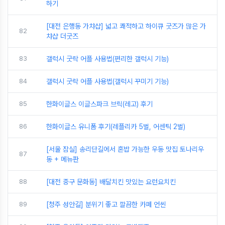
하기
[대전 은행동 가챠샵] 넓고 쾌적하고 하이큐 굿즈가 많은 가
82
챠샵 더굿즈
83
갤럭시 굿락 어플 사용법(편리한 갤럭시 기능)
84
갤럭시 굿락 어플 사용법(갤럭시 꾸미기 기능)
85
한화이글스 이글스파크 브릭(레고) 후기
86
한화이글스 유니폼 후기(레플리카 5벌, 어센틱 2벌)
[서울 잠실] 송리단길에서 혼밥 가능한 우동 맛집 토나리우
87
동 + 메뉴판
88
[대전 중구 문화동] 배달치킨 맛있는 요런요치킨
89
[청주 성안길] 분위기 좋고 깔끔한 카페 언씬