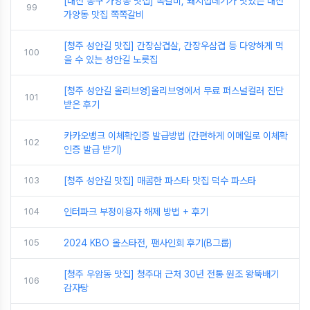
[대전 동구 가양동 맛집] 쪽갈비, 돼지껍데기가 맛있는 대전
99
가양동 맛집 쪽쪽갈비
[청주 성안길 맛집] 간장삼겹살, 간장우삼겹 등 다양하게 먹
100
을 수 있는 성안길 노릇집
[청주 성안길 올리브영]올리브영에서 무료 퍼스널컬러 진단
101
받은 후기
카카오뱅크 이체확인증 발급방법 (간편하게 이메일로 이체확
102
인증 발급 받기)
103
[청주 성안길 맛집] 매콤한 파스타 맛집 덕수 파스타
104
인터파크 부정이용자 해제 방법 + 후기
105
2024 KBO 올스타전, 팬사인회 후기(B그룹)
[청주 우암동 맛집] 청주대 근처 30년 전통 원조 왕뚝배기
106
감자탕