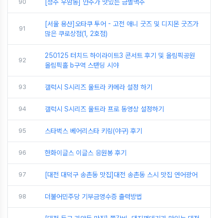
90
[청주 우암동] 안주가 맛있는 금별맥주
[서울 용산]오타쿠 투어 - 고전 애니 굿즈 및 디지몬 굿즈가
91
많은 쿠로상점(1, 2호점)
250125 터치드 하이라이트3 콘서트 후기 및 올림픽공원
92
올림픽홀 b구역 스탠딩 시야
93
갤럭시 S시리즈 울트라 카메라 설정 하기
94
갤럭시 S시리즈 울트라 프로 동영상 설정하기
95
스타벅스 베어리스타 키링(야구) 후기
96
한화이글스 이글스 응원봉 후기
97
[대전 대덕구 송촌동 맛집]대전 송촌동 스시 맛집 연어광어
98
더불어민주당 기부금영수증 출력방법