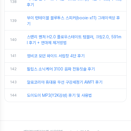
138
후기
부이 턴테이블 블루투스 스피커(booie-x11) 그레이색상 후
139
기
스탠리 퀜처 H2.0 플로우스테이트 텀블러, 크림2.0, 591m
140
l 후기 + 연마제 제거방법
141
엠비코 모던 와이드 서랍장 4단 후기
142
필립스 소닉케어 3100 음파 전동칫솔 후기
143
알로코리아 휴대용 무선 구강세정기 AWF1 후기
144
도이도이 MP3(Y2K감성) 후기 및 사용법