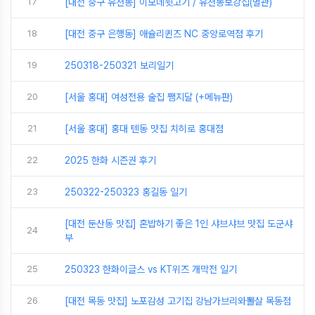
17
[대전 중구 유천동] 이모네뒷고기 / 유천동보강집(별관)
18
[대전 중구 은행동] 애슐리퀸즈 NC 중앙로역점 후기
19
250318-250321 보리일기
20
[서울 홍대] 여성전용 술집 쨈지달 (+메뉴판)
21
[서울 홍대] 홍대 텐동 맛집 치히로 홍대점
22
2025 한화 시즌권 후기
23
250322-250323 홍길동 일기
[대전 둔산동 맛집] 혼밥하기 좋은 1인 샤브샤브 맛집 도군샤
24
부
25
250323 한화이글스 vs KT위즈 개막전 일기
26
[대전 목동 맛집] 노포감성 고기집 강남가브리와뽈살 목동점