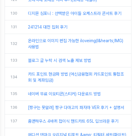
130
디지몬 심포니 : 선택받은 아이들 오케스트라 콘서트 후기
131
241214 대전 집회 후기
온라인으로 이미지 편집 가능한 iloveimg(I&hearts;IMG)
132
사용법
133
블로그 글 누락 시 검색 노출 제보 방법
카드 포인트 현금화 방법 (여신금융협회 카드포인트 통합조
134
회 및 계좌입금)
135
네이버 무료 이모티콘(스티커) 다운로드 방법
136
[짱구는 못말려] 짱구 다마고치 파자마 VER 후기 + 설명서
137
홈앤하우스 4바퀴 접이식 핸드카트 65L 딥브라운 후기
에디션 덴마크 오리지널 티포트 &amp; 티필터 세트(화이트)