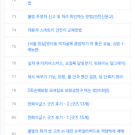
법
73
불법 주정차 신고 및 처리 확인하는 방법(안전신문고)
74
자동차 스마트키 건전지 교체방법
[서울 잠실]방이동 먹자골목 혼밥하기 딱 좋은 오늘, 김밥 +
75
메뉴판
76
잎차 후기(히비스커스, 오설록 달빛걷기, 트와이닝 얼그레이)
77
워드 바꾸기 기능, 장평, 줄 간격 행간 설정, 및 단축키 정리
78
DB손해보험 모바일로 보험금청구 하는 법(비회원)
79
한화이글스 굿즈 후기 - 2 (굿즈 13개)
80
한화이글스 굿즈 후기 - 1 (굿즈 15개)
불멸의 화가 반 고흐 in 대전 슈퍼얼리버드로 저렴하게 예매
81