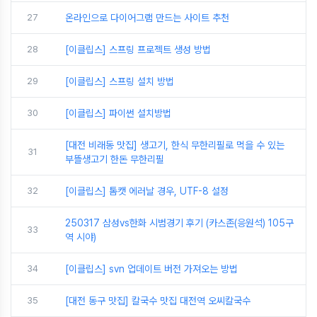
27
온라인으로 다이어그램 만드는 사이트 추천
28
[이클립스] 스프링 프로젝트 생성 방법
29
[이클립스] 스프링 설치 방법
30
[이클립스] 파이썬 설치방법
[대전 비래동 맛집] 생고기, 한식 무한리필로 먹을 수 있는
31
부뜰생고기 한돈 무한리필
32
[이클립스] 톰캣 에러날 경우, UTF-8 설정
250317 삼성vs한화 시범경기 후기 (카스존(응원석) 105구
33
역 시야)
34
[이클립스] svn 업데이트 버전 가져오는 방법
35
[대전 동구 맛집] 칼국수 맛집 대전역 오씨칼국수