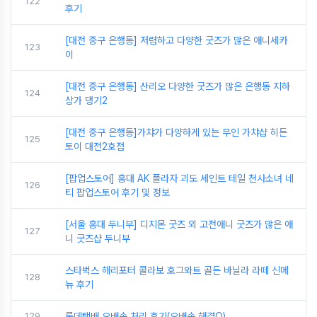
122
후기
[대전 중구 은행동] 저렴하고 다양한 굿즈가 많은 애니세카
123
이
[대전 중구 은행동] 산리오 다양한 굿즈가 많은 은행동 지하
124
상가 댕기2
[대전 중구 은행동]가챠가 다양하게 있는 무인 가챠샵 히든
125
토이 대전2호점
[팝업스토어] 홍대 AK 플라자 괴도 세인트 테일 천사소녀 네
126
티 팝업스토어 후기 및 정보
[서울 홍대 두니부] 디지몬 굿즈 외 고전애니 굿즈가 많은 애
127
니 굿즈샵 두니부
스타벅스 해리포터 콜라보 호그와트 골든 바닐라 라떼 신메
128
뉴 후기
129
롯데택배 오배송 처리 후기(오배송 해결O)