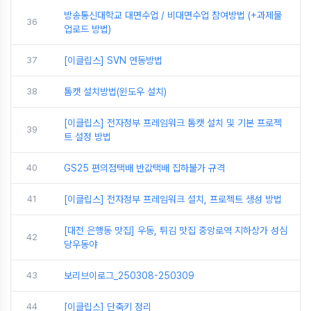
방송통신대학교 대면수업 / 비대면수업 참여방법 (+과제물
36
업로드 방법)
37
[이클립스] SVN 연동방법
38
톰캣 설치방법(윈도우 설치)
[이클립스] 전자정부 프레임워크 톰캣 설치 및 기본 프로젝
39
트 설정 방법
40
GS25 편의점택배 반값택배 집하불가 규격
41
[이클립스] 전자정부 프레임워크 설치, 프로젝트 생성 방법
[대전 은행동 맛집] 우동, 튀김 맛집 중앙로역 지하상가 성심
42
당우동야
43
보리브이로그_250308-250309
44
[이클립스] 단축키 정리