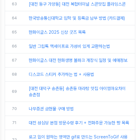
63
[대전 동구 가양동] 대전 복합터미널 스콘맛집 플라잉스콘
64
한국방송통신대학교 입학 및 등록금 납부 방법 (카드결제)
65
한화이글스 2025 신상 굿즈 목록
66
일반 그립톡 맥세이프로 가성비 있게 교환하는법
67
한화이글스 대전 한화생명 볼파크 개장식 일정 및 예매정보
68
디스코드 스티커 추가하는 법 + 사용법
[대전 대덕구 송촌동] 송촌동 마라탕 맛집 아이엠마오차이
69
송촌점
70
나무증권 금현물 구매 방법
71
대전 성심당 본점 방문수령 후기 + 전화주문 가능한 빵 목록
로고 없이 원하는 영역만 gif로 만드는 ScreenToGif 사용
72