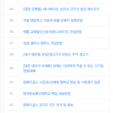
54
[대전 은행동] 애니메이션, 산리오 굿즈가 많은 제이굿즈
55
엑셀 병합하고 가운데 맞춤 단축키 설정방법
56
애플 교육할인스토어(유니데이즈) 가입방법
57
삼성 갤럭시 캠퍼스 가입방법
58
[대구 태전동 맛집]생고기가 맛있는 주막 생고기
[대전 대덕구 비래동] 쌈채소 다양하게 먹을 수 있는 고기집
59
한쌈대패
60
한화이글스 시즌권/선예매 멤버십 정보 및 시범경기 일정
61
한국방송통신대학교 메일 생성방법
62
한화이글스 2025 굿즈 가격 및 정보