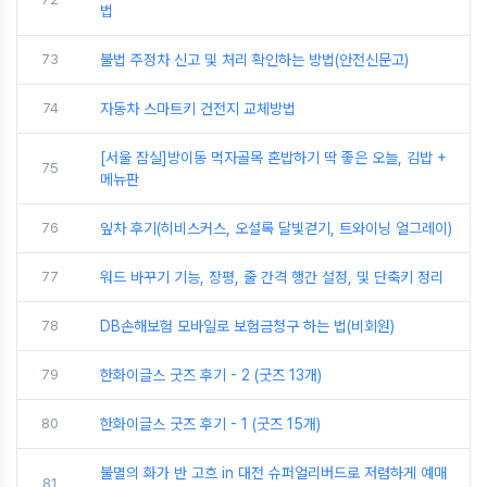
법
73
불법 주정차 신고 및 처리 확인하는 방법(안전신문고)
74
자동차 스마트키 건전지 교체방법
[서울 잠실]방이동 먹자골목 혼밥하기 딱 좋은 오늘, 김밥 +
75
메뉴판
76
잎차 후기(히비스커스, 오설록 달빛걷기, 트와이닝 얼그레이)
77
워드 바꾸기 기능, 장평, 줄 간격 행간 설정, 및 단축키 정리
78
DB손해보험 모바일로 보험금청구 하는 법(비회원)
79
한화이글스 굿즈 후기 - 2 (굿즈 13개)
80
한화이글스 굿즈 후기 - 1 (굿즈 15개)
불멸의 화가 반 고흐 in 대전 슈퍼얼리버드로 저렴하게 예매
81