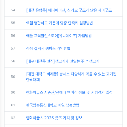
54
[대전 은행동] 애니메이션, 산리오 굿즈가 많은 제이굿즈
55
엑셀 병합하고 가운데 맞춤 단축키 설정방법
56
애플 교육할인스토어(유니데이즈) 가입방법
57
삼성 갤럭시 캠퍼스 가입방법
58
[대구 태전동 맛집]생고기가 맛있는 주막 생고기
[대전 대덕구 비래동] 쌈채소 다양하게 먹을 수 있는 고기집
59
한쌈대패
60
한화이글스 시즌권/선예매 멤버십 정보 및 시범경기 일정
61
한국방송통신대학교 메일 생성방법
62
한화이글스 2025 굿즈 가격 및 정보