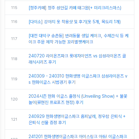
115
[청주카페] 청주 성안길 카페 태그원(+ 미리크리스마스)
116
[다이소] 강아지 옷 착용샷 및 후기(옷 5개, 목도리 1개)
[대전 대덕구 송촌동] 반려동물 생일 케이크, 수제간식 등 케
117
이크 주문 제작 가능한 꼬리별펫케이크
240720 라이온즈파크 롯데자이언츠 vs 삼성라이온즈 클
118
래식시리즈 후기
240309 - 240310 한화생명 이글스파크 삼성라이온즈 v
119
s 한화이글스 시범경기 후기
2024시즌 한화 이글스 출정식 (Unveiling Show) + 불꽃
120
놀이(류현진 프로포즈 현장) 후기
240929 한화생명이글스파크 홈피날레, 정우람 은퇴식 +
121
은퇴식 선물 증정 후기
241201 한화생명이글스파크 아이스링크 아듀! 이글스파크