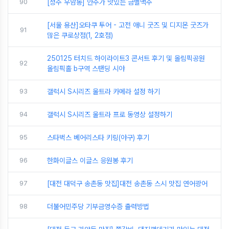
90
[청주 우암동] 안주가 맛있는 금별맥주
[서울 용산]오타쿠 투어 - 고전 애니 굿즈 및 디지몬 굿즈가
91
많은 쿠로상점(1, 2호점)
250125 터치드 하이라이트3 콘서트 후기 및 올림픽공원
92
올림픽홀 b구역 스탠딩 시야
93
갤럭시 S시리즈 울트라 카메라 설정 하기
94
갤럭시 S시리즈 울트라 프로 동영상 설정하기
95
스타벅스 베어리스타 키링(야구) 후기
96
한화이글스 이글스 응원봉 후기
97
[대전 대덕구 송촌동 맛집]대전 송촌동 스시 맛집 연어광어
98
더불어민주당 기부금영수증 출력방법