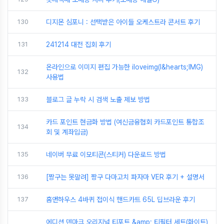
130
디지몬 심포니 : 선택받은 아이들 오케스트라 콘서트 후기
131
241214 대전 집회 후기
온라인으로 이미지 편집 가능한 iloveimg(I&hearts;IMG)
132
사용법
133
블로그 글 누락 시 검색 노출 제보 방법
카드 포인트 현금화 방법 (여신금융협회 카드포인트 통합조
134
회 및 계좌입금)
135
네이버 무료 이모티콘(스티커) 다운로드 방법
136
[짱구는 못말려] 짱구 다마고치 파자마 VER 후기 + 설명서
137
홈앤하우스 4바퀴 접이식 핸드카트 65L 딥브라운 후기
에디션 덴마크 오리지널 티포트 &amp; 티필터 세트(화이트)