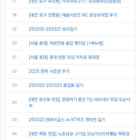
17
[대전 중구 유천동] 이모네뒷고기 / 유천동보강집(별관)
18
[대전 중구 은행동] 애슐리퀸즈 NC 중앙로역점 후기
19
250318-250321 보리일기
20
[서울 홍대] 여성전용 술집 쨈지달 (+메뉴판)
21
[서울 홍대] 홍대 텐동 맛집 치히로 홍대점
22
2025 한화 시즌권 후기
23
250322-250323 홍길동 일기
[대전 둔산동 맛집] 혼밥하기 좋은 1인 샤브샤브 맛집 도군샤
24
부
25
250323 한화이글스 vs KT위즈 개막전 일기
26
[대전 목동 맛집] 노포감성 고기집 강남가브리와뽈살 목동점