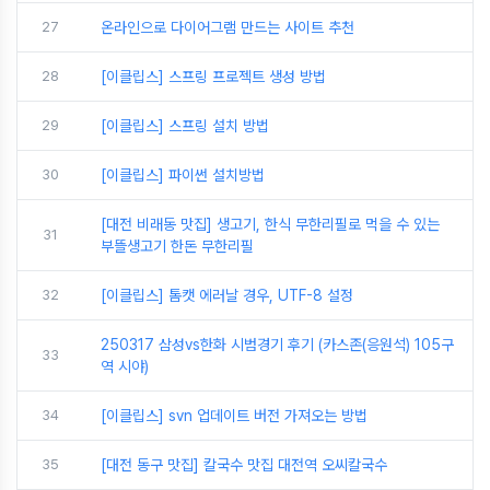
27
온라인으로 다이어그램 만드는 사이트 추천
28
[이클립스] 스프링 프로젝트 생성 방법
29
[이클립스] 스프링 설치 방법
30
[이클립스] 파이썬 설치방법
[대전 비래동 맛집] 생고기, 한식 무한리필로 먹을 수 있는
31
부뜰생고기 한돈 무한리필
32
[이클립스] 톰캣 에러날 경우, UTF-8 설정
250317 삼성vs한화 시범경기 후기 (카스존(응원석) 105구
33
역 시야)
34
[이클립스] svn 업데이트 버전 가져오는 방법
35
[대전 동구 맛집] 칼국수 맛집 대전역 오씨칼국수