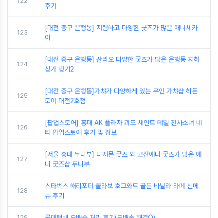
122
후기
[대전 중구 은행동] 저렴하고 다양한 굿즈가 많은 애니세카
123
이
[대전 중구 은행동] 산리오 다양한 굿즈가 많은 은행동 지하
124
상가 댕기2
[대전 중구 은행동]가챠가 다양하게 있는 무인 가챠샵 히든
125
토이 대전2호점
[팝업스토어] 홍대 AK 플라자 괴도 세인트 테일 천사소녀 네
126
티 팝업스토어 후기 및 정보
[서울 홍대 두니부] 디지몬 굿즈 외 고전애니 굿즈가 많은 애
127
니 굿즈샵 두니부
스타벅스 해리포터 콜라보 호그와트 골든 바닐라 라떼 신메
128
뉴 후기
129
롯데택배 오배송 처리 후기(오배송 해결O)