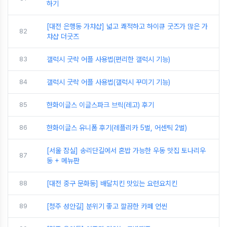
하기
[대전 은행동 가챠샵] 넓고 쾌적하고 하이큐 굿즈가 많은 가
82
챠샵 더굿즈
83
갤럭시 굿락 어플 사용법(편리한 갤럭시 기능)
84
갤럭시 굿락 어플 사용법(갤럭시 꾸미기 기능)
85
한화이글스 이글스파크 브릭(레고) 후기
86
한화이글스 유니폼 후기(레플리카 5벌, 어센틱 2벌)
[서울 잠실] 송리단길에서 혼밥 가능한 우동 맛집 토나리우
87
동 + 메뉴판
88
[대전 중구 문화동] 배달치킨 맛있는 요런요치킨
89
[청주 성안길] 분위기 좋고 깔끔한 카페 언씬