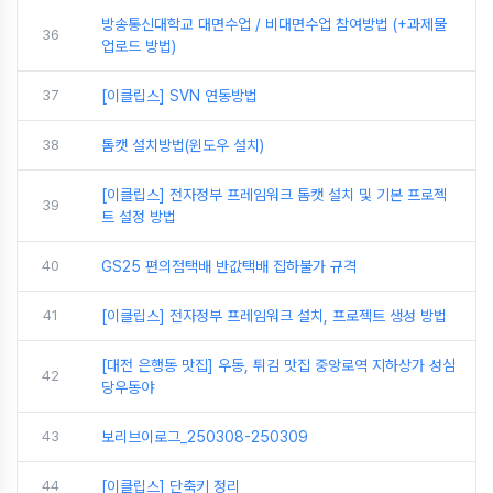
방송통신대학교 대면수업 / 비대면수업 참여방법 (+과제물
36
업로드 방법)
37
[이클립스] SVN 연동방법
38
톰캣 설치방법(윈도우 설치)
[이클립스] 전자정부 프레임워크 톰캣 설치 및 기본 프로젝
39
트 설정 방법
40
GS25 편의점택배 반값택배 집하불가 규격
41
[이클립스] 전자정부 프레임워크 설치, 프로젝트 생성 방법
[대전 은행동 맛집] 우동, 튀김 맛집 중앙로역 지하상가 성심
42
당우동야
43
보리브이로그_250308-250309
44
[이클립스] 단축키 정리