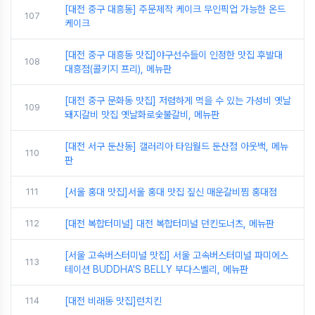
[대전 중구 대흥동] 주문제작 케이크 무인픽업 가능한 온드
107
케이크
[대전 중구 대흥동 맛집]야구선수들이 인정한 맛집 후발대
108
대흥점(콜키지 프리), 메뉴판
[대전 중구 문화동 맛집] 저렴하게 먹을 수 있는 가성비 옛날
109
돼지갈비 맛집 옛날화로숯불갈비, 메뉴판
[대전 서구 둔산동] 갤러리아 타임월드 둔산점 아웃백, 메뉴
110
판
111
[서울 홍대 맛집]서울 홍대 맛집 짚신 매운갈비찜 홍대점
112
[대전 복합터미널] 대전 복합터미널 던킨도너츠, 메뉴판
[서울 고속버스터미널 맛집] 서울 고속버스터미널 파미에스
113
테이션 BUDDHA'S BELLY 부다스벨리, 메뉴판
114
[대전 비래동 맛집]런치킨