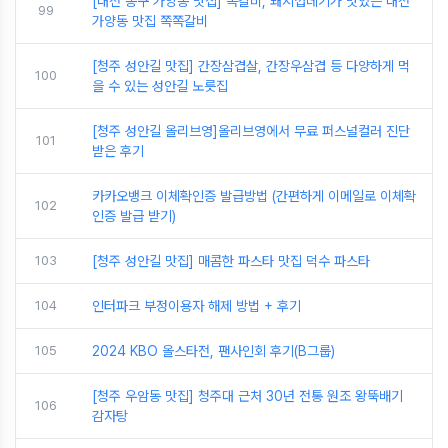
[대전 동구 가양동 맛집] 쪽갈비, 돼지껍데기가 맛있는 대전
99
가양동 맛집 쪽쪽갈비
[청주 성안길 맛집] 간장삼겹살, 간장우삼겹 등 다양하게 먹
100
을 수 있는 성안길 노릇집
[청주 성안길 올리브영]올리브영에서 무료 퍼스널컬러 진단
101
받은 후기
카카오뱅크 이체확인증 발급방법 (간편하게 이메일로 이체확
102
인증 발급 받기)
103
[청주 성안길 맛집] 매콤한 파스타 맛집 덕수 파스타
104
인터파크 부정이용자 해제 방법 + 후기
105
2024 KBO 올스타전, 팬사인회 후기(B그룹)
[청주 우암동 맛집] 청주대 근처 30년 전통 원조 왕뚝배기
106
감자탕