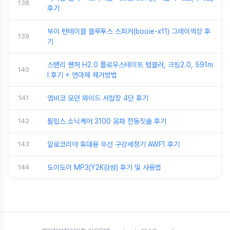
138
후기
부이 턴테이블 블루투스 스피커(booie-x11) 그레이색상 후
139
기
스탠리 퀜처 H2.0 플로우스테이트 텀블러, 크림2.0, 591m
140
l 후기 + 연마제 제거방법
141
엠비코 모던 와이드 서랍장 4단 후기
142
필립스 소닉케어 3100 음파 전동칫솔 후기
143
알로코리아 휴대용 무선 구강세정기 AWF1 후기
144
도이도이 MP3(Y2K감성) 후기 및 사용법