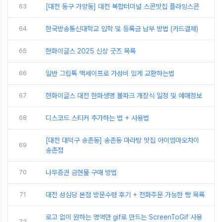
63
[대전 동구 가양동] 대전 복합터미널 스콘맛집 플라잉스콘
64
한국방송통신대학교 입학 및 등록금 납부 방법 (카드결제)
65
한화이글스 2025 신상 굿즈 목록
66
일반 그립톡 맥세이프로 가성비 있게 교환하는법
67
한화이글스 대전 한화생명 볼파크 개장식 일정 및 예매정보
68
디스코드 스티커 추가하는 법 + 사용법
[대전 대덕구 송촌동] 송촌동 마라탕 맛집 아이엠마오차이
69
송촌점
70
나무증권 금현물 구매 방법
71
대전 성심당 본점 방문수령 후기 + 전화주문 가능한 빵 목록
로고 없이 원하는 영역만 gif로 만드는 ScreenToGif 사용
72