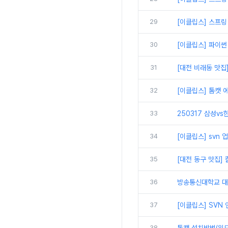
29
[이클립스] 스프링
30
[이클립스] 파이썬
31
[대전 비래동 맛집
32
[이클립스] 톰캣 에
33
250317 삼성vs
34
[이클립스] svn
35
[대전 동구 맛집]
36
방송통신대학교 대면
37
[이클립스] SVN
38