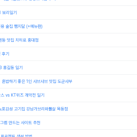
21 보리일기
전용 술집 쨈지달 (+메뉴판)
 텐동 맛집 치히로 홍대점
권 후기
23 홍길동 일기
] 혼밥하기 좋은 1인 샤브샤브 맛집 도군샤부
스 vs KT위즈 개막전 일기
] 노포감성 고기집 강남가브리와뽈살 목동점
그램 만드는 사이트 추천
 프로젝트 생성 방법