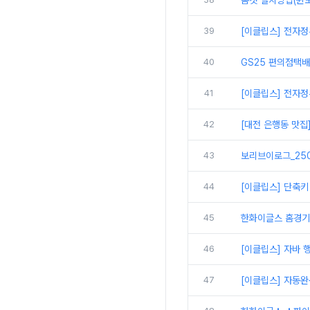
톰캣 설치방법(윈도
39
[이클립스] 전자정
40
GS25 편의점택
41
[이클립스] 전자정
42
[대전 은행동 맛집
43
보리브이로그_250
44
[이클립스] 단축키
45
한화이글스 홈경기
46
[이클립스] 자바 
47
[이클립스] 자동완