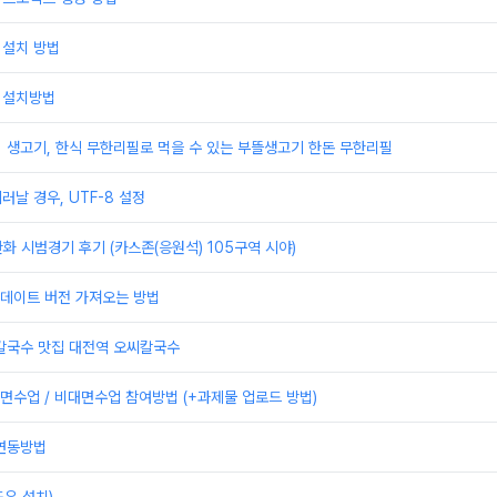
 설치 방법
 설치방법
] 생고기, 한식 무한리필로 먹을 수 있는 부뜰생고기 한돈 무한리필
러날 경우, UTF-8 설정
한화 시범경기 후기 (카스존(응원석) 105구역 시야)
 업데이트 버전 가져오는 방법
 칼국수 맛집 대전역 오씨칼국수
수업 / 비대면수업 참여방법 (+과제물 업로드 방법)
 연동방법