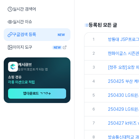
실시간 검색어
실시간 이슈
등록된 모든 글
구글검색 등록
NEW
1
방통대 JSP프로그
이미지 도구
NEW
2
한화이글스 시즌권
캐시큐브
3
[청주 오창]오창
일상이 포인트가 되는 앱
쇼핑 경유
4
250425 부산 
각종 미션으로 적립
앱다운로드 ㄱㄱ?
→
5
250430 LG트
6
250429 LG트
7
250427 kt위즈
8
방송통신대학교 과