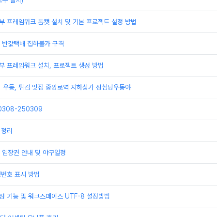
우 설치)
부 프레임워크 톰캣 설치 및 기본 프로젝트 설정 방법
배 반값택배 집하불가 규격
부 프레임워크 설치, 프로젝트 생성 방법
] 우동, 튀김 맛집 중앙로역 지하상가 성심당우동야
308-250309
 정리
 입장권 안내 및 야구일정
행번호 표시 방법
성 기능 및 워크스페이스 UTF-8 설정방법