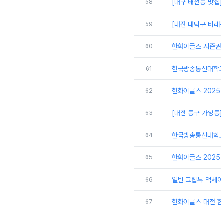
58
[대구 태전동 맛집
59
[대전 대덕구 비래
60
한화이글스 시즌권
61
한국방송통신대학교
62
한화이글스 2025
63
[대전 동구 가양동
64
한국방송통신대학교 
65
한화이글스 2025
66
일반 그립톡 맥세
67
한화이글스 대전 