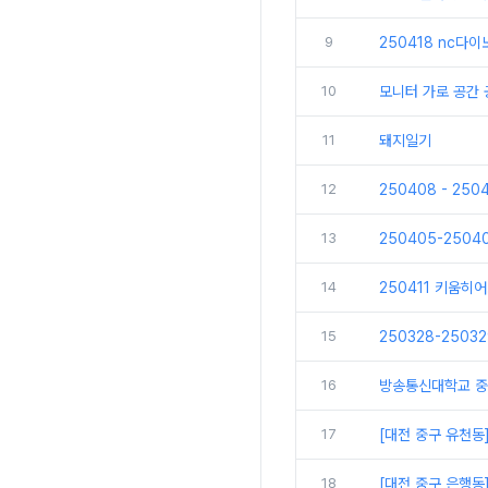
9
250418 nc다
10
모니터 가로 공간
11
돼지일기
12
250408 - 25
13
250405-250
14
250411 키움히
15
250328-250
16
방송통신대학교 중
17
[대전 중구 유천동
18
[대전 중구 은행동