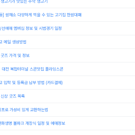
]생고기가 맛있는 주막 생고기
동] 쌈채소 다양하게 먹을 수 있는 고기집 한쌈대패
/선예매 멤버십 정보 및 시범경기 일정
 메일 생성방법
 굿즈 가격 및 정보
] 대전 복합터미널 스콘맛집 플라잉스콘
입학 및 등록금 납부 방법 (카드결제)
 신상 굿즈 목록
이프로 가성비 있게 교환하는법
한화생명 볼파크 개장식 일정 및 예매정보