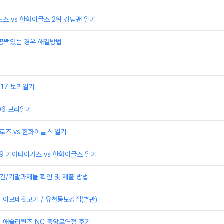
이노스 vs 한화이글스 2위 강팀팬 일기
 공백있는 경우 해결방법
0417 보리일기
406 보리일기
어로즈 vs 한화이글스 일기
329 기아타이거즈 vs 한화이글스 일기
간/기말과제물 확인 및 제출 방법
] 이모네뒷고기 / 유천동보강집(별관)
] 애슐리퀸즈 NC 중앙로역점 후기