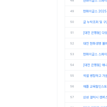
48
한화이글스 스파이
49
한화이글스 2025 
50
글 누락조회 및 구
51
[대전 은행동] 다
52
대전 한화생명 볼파
53
한화이글스 스파이더
54
[대전 은행동] 애
55
엑셀 병합하고 가
56
애플 교육할인스토
57
삼성 갤럭시 캠퍼