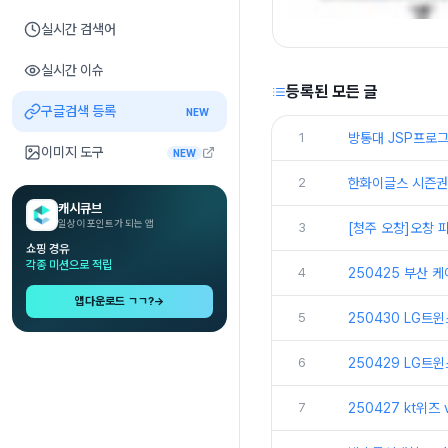
실시간 검색어
실시간 이슈
등록된 모든 글
구글검색 등록
NEW
1
방통대 JSP프로그
이미지 도구
NEW
2
한화이글스 시즌권
캐시큐브
일상이 포인트가 되는 앱
3
[청주 오창]오창
쇼핑 경유
각종 미션으로 적립
4
250425 부산 
앱다운로드 ㄱㄱ?
→
5
250430 LG트
6
250429 LG트
7
250427 kt위즈