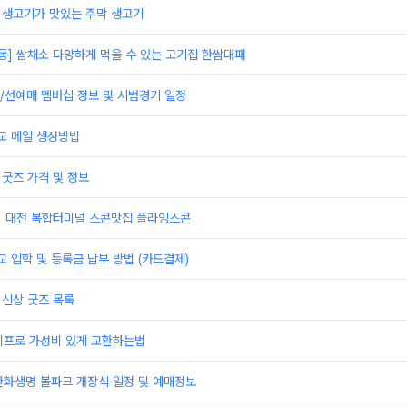
]생고기가 맛있는 주막 생고기
동] 쌈채소 다양하게 먹을 수 있는 고기집 한쌈대패
/선예매 멤버십 정보 및 시범경기 일정
 메일 생성방법
 굿즈 가격 및 정보
] 대전 복합터미널 스콘맛집 플라잉스콘
입학 및 등록금 납부 방법 (카드결제)
 신상 굿즈 목록
이프로 가성비 있게 교환하는법
한화생명 볼파크 개장식 일정 및 예매정보