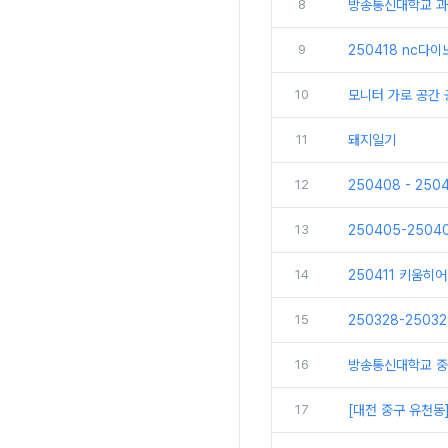
8
방송통신대학교 과
9
250418 nc다
10
모니터 가로 공간
11
돼지일기
12
250408 - 25
13
250405-250
14
250411 키움히
15
250328-250
16
방송통신대학교 중
17
[대전 중구 유천동