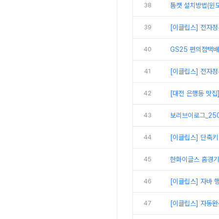
38
톰캣 설치방법(윈도
39
[이클립스] 전자정
40
GS25 편의점택
41
[이클립스] 전자정
42
[대전 은행동 맛집
43
보리브이로그_250
44
[이클립스] 단축키
45
한화이글스 홈경기
46
[이클립스] 자바 
47
[이클립스] 자동완