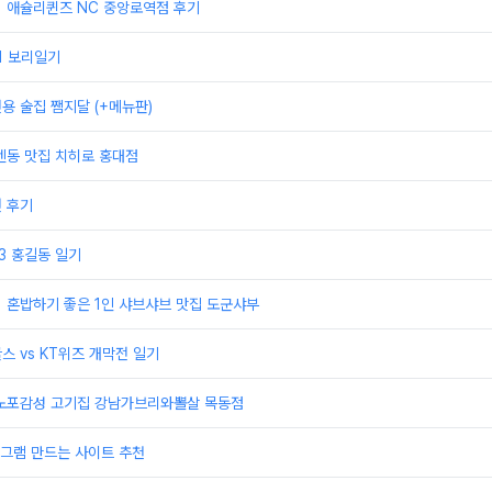
] 애슐리퀸즈 NC 중앙로역점 후기
21 보리일기
전용 술집 쨈지달 (+메뉴판)
 텐동 맛집 치히로 홍대점
권 후기
23 홍길동 일기
] 혼밥하기 좋은 1인 샤브샤브 맛집 도군샤부
스 vs KT위즈 개막전 일기
] 노포감성 고기집 강남가브리와뽈살 목동점
그램 만드는 사이트 추천