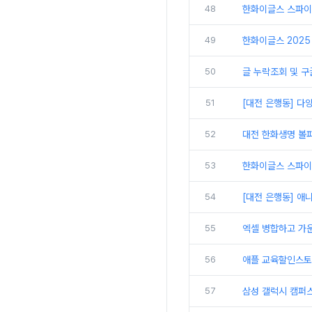
48
한화이글스 스파이
49
한화이글스 2025 
50
글 누락조회 및 구
51
[대전 은행동] 다
52
대전 한화생명 볼파
53
한화이글스 스파이더
54
[대전 은행동] 애
55
엑셀 병합하고 가
56
애플 교육할인스토
57
삼성 갤럭시 캠퍼