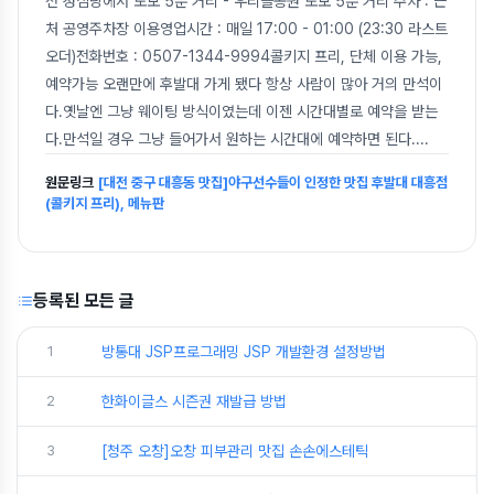
전 성심당에서 도보 5분 거리 - 우리들공원 도보 5분 거리 주차 : 근
처 공영주차장 이용영업시간 : 매일 17:00 - 01:00 (23:30 라스트
오더)전화번호 : 0507-1344-9994콜키지 프리, 단체 이용 가능,
예약가능 오랜만에 후발대 가게 됐다 항상 사람이 많아 거의 만석이
다.옛날엔 그냥 웨이팅 방식이였는데 이젠 시간대별로 예약을 받는
다.만석일 경우 그냥 들어가서 원하는 시간대에 예약하면 된다.
...
원문링크
[대전 중구 대흥동 맛집]야구선수들이 인정한 맛집 후발대 대흥점
(콜키지 프리), 메뉴판
등록된 모든 글
1
방통대 JSP프로그래밍 JSP 개발환경 설정방법
2
한화이글스 시즌권 재발급 방법
3
[청주 오창]오창 피부관리 맛집 손손에스테틱