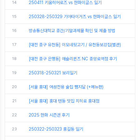
14
250411 키움히어로즈 vs 한화이글스 일기
15
250328-250329 기아타이거즈 vs 한화이글스 일기
16
방송통신대학교 중간/기말과제물 확인 및 제출 방법
17
[대전 중구 유천동] 이모네뒷고기 / 유천동보강집(별관)
18
[대전 중구 은행동] 애슐리퀸즈 NC 중앙로역점 후기
19
250318-250321 보리일기
20
[서울 홍대] 여성전용 술집 쨈지달 (+메뉴판)
21
[서울 홍대] 홍대 텐동 맛집 치히로 홍대점
22
2025 한화 시즌권 후기
23
250322-250323 홍길동 일기