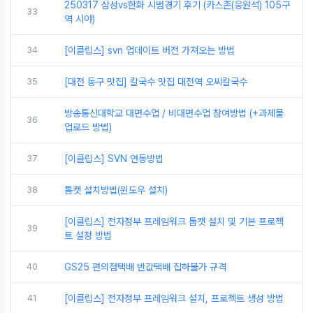
250317 삼성vs한화 시범경기 후기 (카스존(응원석) 105구
33
역 시야)
34
[이클립스] svn 업데이트 버전 가져오는 방법
35
[대전 동구 맛집] 칼국수 맛집 대전역 오씨칼국수
방송통신대학교 대면수업 / 비대면수업 참여방법 (+과제물
36
업로드 방법)
37
[이클립스] SVN 연동방법
38
톰캣 설치방법(윈도우 설치)
[이클립스] 전자정부 프레임워크 톰캣 설치 및 기본 프로젝
39
트 설정 방법
40
GS25 편의점택배 반값택배 집하불가 규격
41
[이클립스] 전자정부 프레임워크 설치, 프로젝트 생성 방법