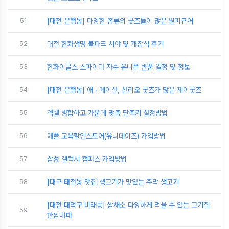
51
[대전 은행동] 다양한 종류의 굿즈들이 많은 원피규어
52
대전 한화생명 볼파크 시야 및 개장식 후기
53
한화이글스 스파이더 자수 유니폼 반품 일정 및 정보
54
[대전 은행동] 애니메이션, 산리오 굿즈가 많은 제이굿즈
55
엑셀 병합하고 가운데 맞춤 단축키 설정방법
56
애플 교육할인스토어(유니데이즈) 가입방법
57
삼성 갤럭시 캠퍼스 가입방법
58
[대구 태전동 맛집]생고기가 맛있는 주막 생고기
[대전 대덕구 비래동] 쌈채소 다양하게 먹을 수 있는 고기집
59
한쌈대패