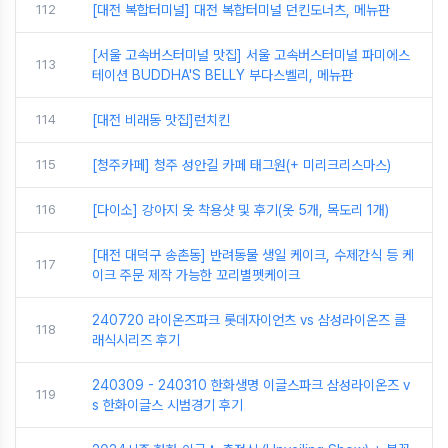
112
[대전 복합터미널] 대전 복합터미널 던킨도너츠, 메뉴판
[서울 고속버스터미널 맛집] 서울 고속버스터미널 파미에스
113
테이션 BUDDHA'S BELLY 부다스벨리, 메뉴판
114
[대전 비래동 맛집]런치킨
115
[청주카페] 청주 성안길 카페 태그원(+ 미리크리스마스)
116
[다이소] 강아지 옷 착용샷 및 후기(옷 5개, 목도리 1개)
[대전 대덕구 송촌동] 반려동물 생일 케이크, 수제간식 등 케
117
이크 주문 제작 가능한 꼬리별펫케이크
240720 라이온즈파크 롯데자이언츠 vs 삼성라이온즈 클
118
래식시리즈 후기
240309 - 240310 한화생명 이글스파크 삼성라이온즈 v
119
s 한화이글스 시범경기 후기