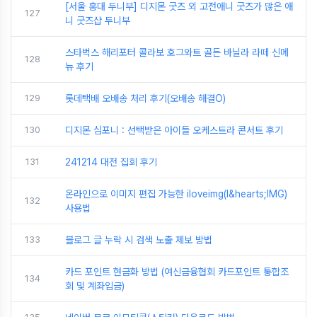
[서울 홍대 두니부] 디지몬 굿즈 외 고전애니 굿즈가 많은 애
127
니 굿즈샵 두니부
스타벅스 해리포터 콜라보 호그와트 골든 바닐라 라떼 신메
128
뉴 후기
129
롯데택배 오배송 처리 후기(오배송 해결O)
130
디지몬 심포니 : 선택받은 아이들 오케스트라 콘서트 후기
131
241214 대전 집회 후기
온라인으로 이미지 편집 가능한 iloveimg(I&hearts;IMG)
132
사용법
133
블로그 글 누락 시 검색 노출 제보 방법
카드 포인트 현금화 방법 (여신금융협회 카드포인트 통합조
134
회 및 계좌입금)