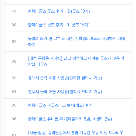
79
한화이글스 굿즈 후기 - 2 (굿즈 13개)
80
한화이글스 굿즈 후기 - 1 (굿즈 15개)
불멸의 화가 반 고흐 in 대전 슈퍼얼리버드로 저렴하게 예매
81
하기
[대전 은행동 가챠샵] 넓고 쾌적하고 하이큐 굿즈가 많은 가
82
챠샵 더굿즈
83
갤럭시 굿락 어플 사용법(편리한 갤럭시 기능)
84
갤럭시 굿락 어플 사용법(갤럭시 꾸미기 기능)
85
한화이글스 이글스파크 브릭(레고) 후기
86
한화이글스 유니폼 후기(레플리카 5벌, 어센틱 2벌)
[서울 잠실] 송리단길에서 혼밥 가능한 우동 맛집 토나리우
87