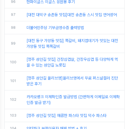
96
한화이글스 이글스 응원봉 후기
97
[대전 대덕구 송촌동 맛집]대전 송촌동 스시 맛집 연어광어
98
더불어민주당 기부금영수증 출력방법
[대전 동구 가양동 맛집] 쪽갈비, 돼지껍데기가 맛있는 대전
99
가양동 맛집 쪽쪽갈비
[청주 성안길 맛집] 간장삼겹살, 간장우삼겹 등 다양하게 먹
100
을 수 있는 성안길 노릇집
[청주 성안길 올리브영]올리브영에서 무료 퍼스널컬러 진단
101
받은 후기
카카오뱅크 이체확인증 발급방법 (간편하게 이메일로 이체확
102
인증 발급 받기)
103
[청주 성안길 맛집] 매콤한 파스타 맛집 덕수 파스타
104
인터파크 부정이용자 해제 방법 + 후기