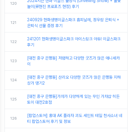
2024시즌 한화 이글스 출정식 (Unveiling Show) + 불꽃
120
놀이(류현진 프로포즈 현장) 후기
240929 한화생명이글스파크 홈피날레, 정우람 은퇴식 +
121
은퇴식 선물 증정 후기
241201 한화생명이글스파크 아이스링크 아듀! 이글스파크
122
후기
[대전 중구 은행동] 저렴하고 다양한 굿즈가 많은 애니세카
123
이
[대전 중구 은행동] 산리오 다양한 굿즈가 많은 은행동 지하
124
상가 댕기2
[대전 중구 은행동]가챠가 다양하게 있는 무인 가챠샵 히든
125
토이 대전2호점
[팝업스토어] 홍대 AK 플라자 괴도 세인트 테일 천사소녀 네
126
티 팝업스토어 후기 및 정보