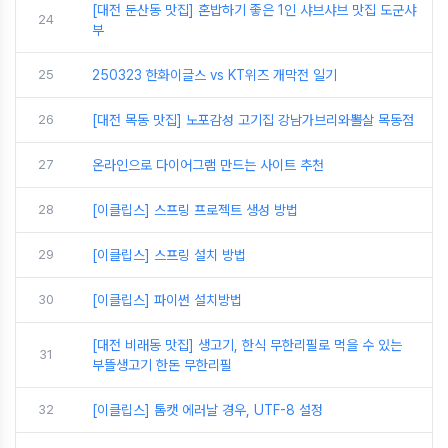
[대전 둔산동 맛집] 혼밥하기 좋은 1인 샤브샤브 맛집 도군샤
24
부
25
250323 한화이글스 vs KT위즈 개막전 일기
26
[대전 목동 맛집] 노포감성 고기집 강남가브리와뽈살 목동점
27
온라인으로 다이어그램 만드는 사이트 추천
28
[이클립스] 스프링 프로젝트 생성 방법
29
[이클립스] 스프링 설치 방법
30
[이클립스] 파이썬 설치방법
[대전 비래동 맛집] 생고기, 한식 무한리필로 먹을 수 있는
31
부뜰생고기 한돈 무한리필
32
[이클립스] 톰캣 에러날 경우, UTF-8 설정