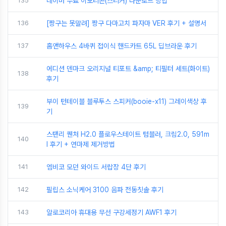
135
네이버 무료 이모티콘(스티커) 다운로드 방법
136
[짱구는 못말려] 짱구 다마고치 파자마 VER 후기 + 설명서
137
홈앤하우스 4바퀴 접이식 핸드카트 65L 딥브라운 후기
에디션 덴마크 오리지널 티포트 &amp; 티필터 세트(화이트)
138
후기
부이 턴테이블 블루투스 스피커(booie-x11) 그레이색상 후
139
기
스탠리 퀜처 H2.0 플로우스테이트 텀블러, 크림2.0, 591m
140
l 후기 + 연마제 제거방법
141
엠비코 모던 와이드 서랍장 4단 후기
142
필립스 소닉케어 3100 음파 전동칫솔 후기
143
알로코리아 휴대용 무선 구강세정기 AWF1 후기