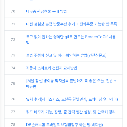
70
나무증권 금현물 구매 방법
71
대전 성심당 본점 방문수령 후기 + 전화주문 가능한 빵 목록
로고 없이 원하는 영역만 gif로 만드는 ScreenToGif 사용
72
법
73
불법 주정차 신고 및 처리 확인하는 방법(안전신문고)
74
자동차 스마트키 건전지 교체방법
[서울 잠실]방이동 먹자골목 혼밥하기 딱 좋은 오늘, 김밥 +
75
메뉴판
76
잎차 후기(히비스커스, 오설록 달빛걷기, 트와이닝 얼그레이)
77
워드 바꾸기 기능, 장평, 줄 간격 행간 설정, 및 단축키 정리
78
DB손해보험 모바일로 보험금청구 하는 법(비회원)