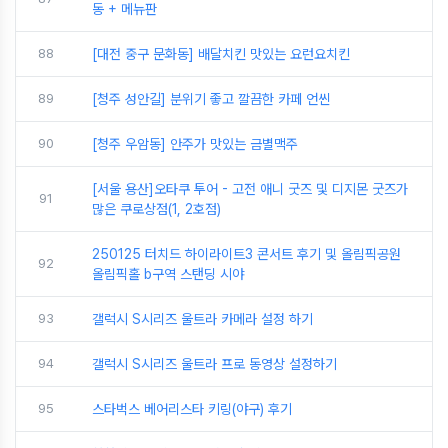
동 + 메뉴판
88
[대전 중구 문화동] 배달치킨 맛있는 요런요치킨
89
[청주 성안길] 분위기 좋고 깔끔한 카페 언씬
90
[청주 우암동] 안주가 맛있는 금별맥주
[서울 용산]오타쿠 투어 - 고전 애니 굿즈 및 디지몬 굿즈가
91
많은 쿠로상점(1, 2호점)
250125 터치드 하이라이트3 콘서트 후기 및 올림픽공원
92
올림픽홀 b구역 스탠딩 시야
93
갤럭시 S시리즈 울트라 카메라 설정 하기
94
갤럭시 S시리즈 울트라 프로 동영상 설정하기
95
스타벅스 베어리스타 키링(야구) 후기