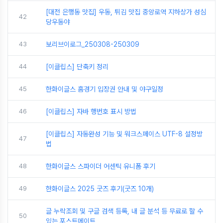
[대전 은행동 맛집] 우동, 튀김 맛집 중앙로역 지하상가 성심
42
당우동야
43
보리브이로그_250308-250309
44
[이클립스] 단축키 정리
45
한화이글스 홈경기 입장권 안내 및 야구일정
46
[이클립스] 자바 행번호 표시 방법
[이클립스] 자동완성 기능 및 워크스페이스 UTF-8 설정방
47
법
48
한화이글스 스파이더 어센틱 유니폼 후기
49
한화이글스 2025 굿즈 후기(굿즈 10개)
글 누락조회 및 구글 검색 등록, 내 글 분석 등 무료로 할 수
50
있는 포스트메이트