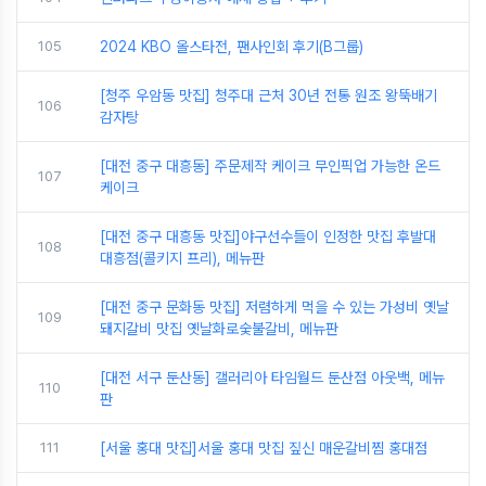
105
2024 KBO 올스타전, 팬사인회 후기(B그룹)
[청주 우암동 맛집] 청주대 근처 30년 전통 원조 왕뚝배기
106
감자탕
[대전 중구 대흥동] 주문제작 케이크 무인픽업 가능한 온드
107
케이크
[대전 중구 대흥동 맛집]야구선수들이 인정한 맛집 후발대
108
대흥점(콜키지 프리), 메뉴판
[대전 중구 문화동 맛집] 저렴하게 먹을 수 있는 가성비 옛날
109
돼지갈비 맛집 옛날화로숯불갈비, 메뉴판
[대전 서구 둔산동] 갤러리아 타임월드 둔산점 아웃백, 메뉴
110
판
111
[서울 홍대 맛집]서울 홍대 맛집 짚신 매운갈비찜 홍대점