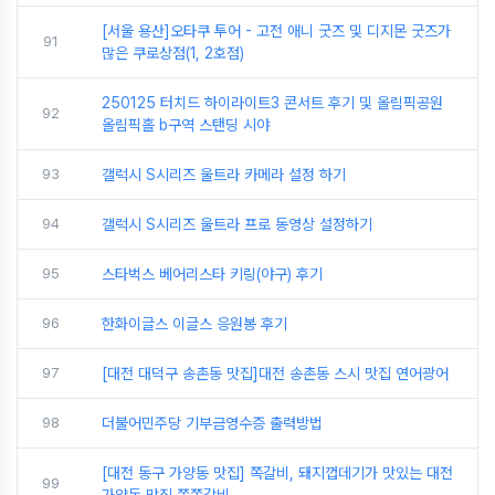
[서울 용산]오타쿠 투어 - 고전 애니 굿즈 및 디지몬 굿즈가
91
많은 쿠로상점(1, 2호점)
250125 터치드 하이라이트3 콘서트 후기 및 올림픽공원
92
올림픽홀 b구역 스탠딩 시야
93
갤럭시 S시리즈 울트라 카메라 설정 하기
94
갤럭시 S시리즈 울트라 프로 동영상 설정하기
95
스타벅스 베어리스타 키링(야구) 후기
96
한화이글스 이글스 응원봉 후기
97
[대전 대덕구 송촌동 맛집]대전 송촌동 스시 맛집 연어광어
98
더불어민주당 기부금영수증 출력방법
[대전 동구 가양동 맛집] 쪽갈비, 돼지껍데기가 맛있는 대전
99