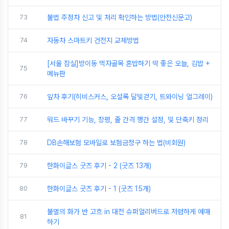
73
불법 주정차 신고 및 처리 확인하는 방법(안전신문고)
74
자동차 스마트키 건전지 교체방법
[서울 잠실]방이동 먹자골목 혼밥하기 딱 좋은 오늘, 김밥 +
75
메뉴판
76
잎차 후기(히비스커스, 오설록 달빛걷기, 트와이닝 얼그레이)
77
워드 바꾸기 기능, 장평, 줄 간격 행간 설정, 및 단축키 정리
78
DB손해보험 모바일로 보험금청구 하는 법(비회원)
79
한화이글스 굿즈 후기 - 2 (굿즈 13개)
80
한화이글스 굿즈 후기 - 1 (굿즈 15개)
불멸의 화가 반 고흐 in 대전 슈퍼얼리버드로 저렴하게 예매
81
하기