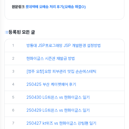
원문링크
롯데택배 오배송 처리 후기(오배송 해결O)
등록된 모든 글
1
방통대 JSP프로그래밍 JSP 개발환경 설정방법
2
한화이글스 시즌권 재발급 방법
3
[청주 오창]오창 피부관리 맛집 손손에스테틱
4
250425 부산 케이펫페어 후기
5
250430 LG트윈스 vs 한화이글스 일기
6
250429 LG트윈스 vs 한화이글스 일기
7
250427 kt위즈 vs 한화이글스 강팀팬 일기