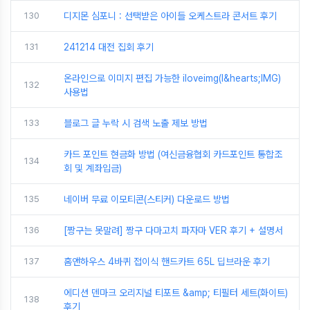
130
디지몬 심포니 : 선택받은 아이들 오케스트라 콘서트 후기
131
241214 대전 집회 후기
온라인으로 이미지 편집 가능한 iloveimg(I&hearts;IMG)
132
사용법
133
블로그 글 누락 시 검색 노출 제보 방법
카드 포인트 현금화 방법 (여신금융협회 카드포인트 통합조
134
회 및 계좌입금)
135
네이버 무료 이모티콘(스티커) 다운로드 방법
136
[짱구는 못말려] 짱구 다마고치 파자마 VER 후기 + 설명서
137
홈앤하우스 4바퀴 접이식 핸드카트 65L 딥브라운 후기
에디션 덴마크 오리지널 티포트 &amp; 티필터 세트(화이트)
138
후기