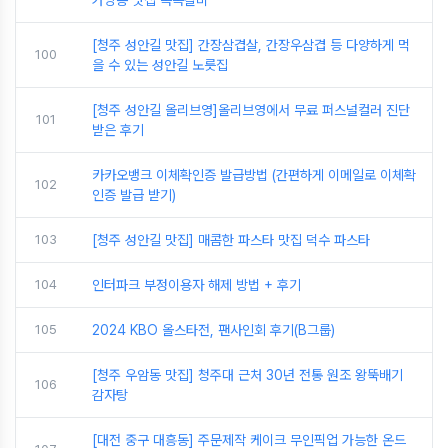
가양동 맛집 쪽쪽갈비
[청주 성안길 맛집] 간장삼겹살, 간장우삼겹 등 다양하게 먹
100
을 수 있는 성안길 노릇집
[청주 성안길 올리브영]올리브영에서 무료 퍼스널컬러 진단
101
받은 후기
카카오뱅크 이체확인증 발급방법 (간편하게 이메일로 이체확
102
인증 발급 받기)
103
[청주 성안길 맛집] 매콤한 파스타 맛집 덕수 파스타
104
인터파크 부정이용자 해제 방법 + 후기
105
2024 KBO 올스타전, 팬사인회 후기(B그룹)
[청주 우암동 맛집] 청주대 근처 30년 전통 원조 왕뚝배기
106
감자탕
[대전 중구 대흥동] 주문제작 케이크 무인픽업 가능한 온드