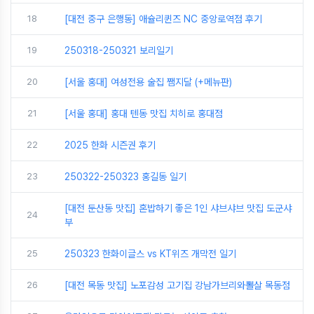
18
[대전 중구 은행동] 애슐리퀸즈 NC 중앙로역점 후기
19
250318-250321 보리일기
20
[서울 홍대] 여성전용 술집 쨈지달 (+메뉴판)
21
[서울 홍대] 홍대 텐동 맛집 치히로 홍대점
22
2025 한화 시즌권 후기
23
250322-250323 홍길동 일기
[대전 둔산동 맛집] 혼밥하기 좋은 1인 샤브샤브 맛집 도군샤
24
부
25
250323 한화이글스 vs KT위즈 개막전 일기
26
[대전 목동 맛집] 노포감성 고기집 강남가브리와뽈살 목동점