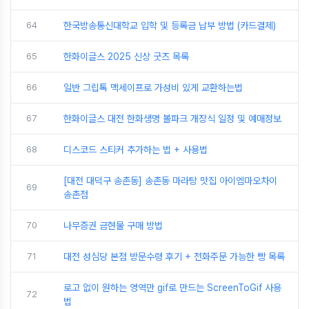
64
한국방송통신대학교 입학 및 등록금 납부 방법 (카드결제)
65
한화이글스 2025 신상 굿즈 목록
66
일반 그립톡 맥세이프로 가성비 있게 교환하는법
67
한화이글스 대전 한화생명 볼파크 개장식 일정 및 예매정보
68
디스코드 스티커 추가하는 법 + 사용법
[대전 대덕구 송촌동] 송촌동 마라탕 맛집 아이엠마오차이
69
송촌점
70
나무증권 금현물 구매 방법
71
대전 성심당 본점 방문수령 후기 + 전화주문 가능한 빵 목록
로고 없이 원하는 영역만 gif로 만드는 ScreenToGif 사용
72
법