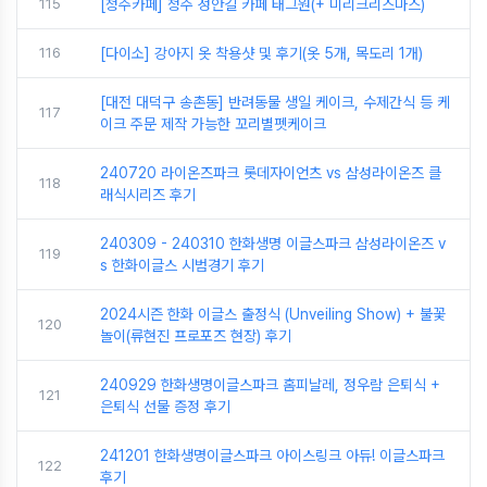
115
[청주카페] 청주 성안길 카페 태그원(+ 미리크리스마스)
116
[다이소] 강아지 옷 착용샷 및 후기(옷 5개, 목도리 1개)
[대전 대덕구 송촌동] 반려동물 생일 케이크, 수제간식 등 케
117
이크 주문 제작 가능한 꼬리별펫케이크
240720 라이온즈파크 롯데자이언츠 vs 삼성라이온즈 클
118
래식시리즈 후기
240309 - 240310 한화생명 이글스파크 삼성라이온즈 v
119
s 한화이글스 시범경기 후기
2024시즌 한화 이글스 출정식 (Unveiling Show) + 불꽃
120
놀이(류현진 프로포즈 현장) 후기
240929 한화생명이글스파크 홈피날레, 정우람 은퇴식 +
121
은퇴식 선물 증정 후기
241201 한화생명이글스파크 아이스링크 아듀! 이글스파크
122
후기