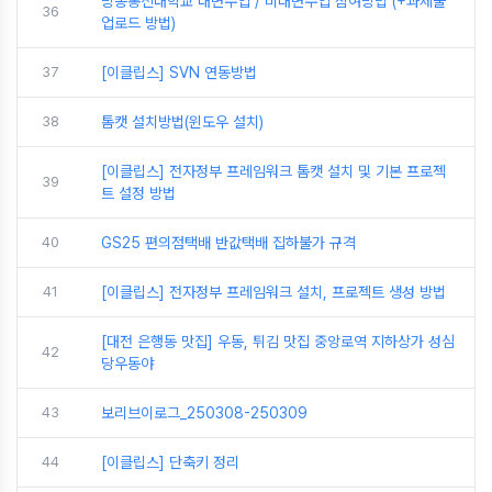
방송통신대학교 대면수업 / 비대면수업 참여방법 (+과제물
36
업로드 방법)
37
[이클립스] SVN 연동방법
38
톰캣 설치방법(윈도우 설치)
[이클립스] 전자정부 프레임워크 톰캣 설치 및 기본 프로젝
39
트 설정 방법
40
GS25 편의점택배 반값택배 집하불가 규격
41
[이클립스] 전자정부 프레임워크 설치, 프로젝트 생성 방법
[대전 은행동 맛집] 우동, 튀김 맛집 중앙로역 지하상가 성심
42
당우동야
43
보리브이로그_250308-250309
44
[이클립스] 단축키 정리