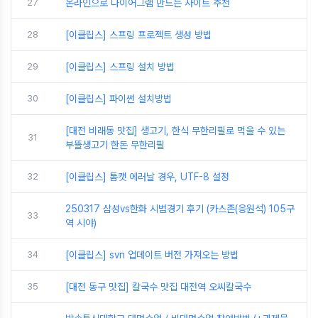
27
온라인으로 다이어그램 만드는 사이트 추천
28
[이클립스] 스프링 프로젝트 생성 방법
29
[이클립스] 스프링 설치 방법
30
[이클립스] 파이썬 설치방법
[대전 비래동 맛집] 생고기, 한식 무한리필로 먹을 수 있는
31
부뜰생고기 한돈 무한리필
32
[이클립스] 톰캣 에러날 경우, UTF-8 설정
250317 삼성vs한화 시범경기 후기 (카스존(응원석) 105구
33
역 시야)
34
[이클립스] svn 업데이트 버전 가져오는 방법
35
[대전 동구 맛집] 칼국수 맛집 대전역 오씨칼국수