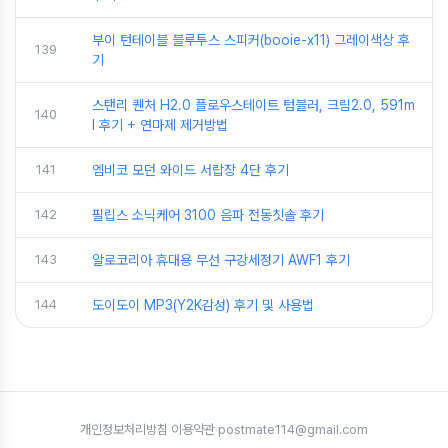
부이 턴테이블 블루투스 스피커(booie-x11) 그레이색상 후
139
기
스탠리 퀜처 H2.0 플로우스테이트 텀블러, 크림2.0, 591m
140
l 후기 + 연마제 제거방법
141
엠비코 모던 와이드 서랍장 4단 후기
142
필립스 소닉케어 3100 음파 전동칫솔 후기
143
알로코리아 휴대용 무선 구강세정기 AWF1 후기
144
도이도이 MP3(Y2K감성) 후기 및 사용법
개인정보처리방침
·
이용약관
·
postmate114@gmail.com