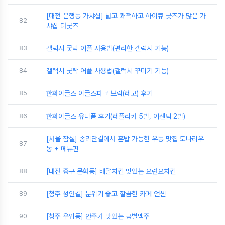
[대전 은행동 가챠샵] 넓고 쾌적하고 하이큐 굿즈가 많은 가
82
챠샵 더굿즈
83
갤럭시 굿락 어플 사용법(편리한 갤럭시 기능)
84
갤럭시 굿락 어플 사용법(갤럭시 꾸미기 기능)
85
한화이글스 이글스파크 브릭(레고) 후기
86
한화이글스 유니폼 후기(레플리카 5벌, 어센틱 2벌)
[서울 잠실] 송리단길에서 혼밥 가능한 우동 맛집 토나리우
87
동 + 메뉴판
88
[대전 중구 문화동] 배달치킨 맛있는 요런요치킨
89
[청주 성안길] 분위기 좋고 깔끔한 카페 언씬
90
[청주 우암동] 안주가 맛있는 금별맥주