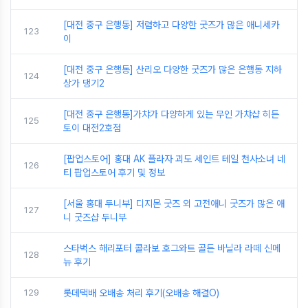
[대전 중구 은행동] 저렴하고 다양한 굿즈가 많은 애니세카
123
이
[대전 중구 은행동] 산리오 다양한 굿즈가 많은 은행동 지하
124
상가 댕기2
[대전 중구 은행동]가챠가 다양하게 있는 무인 가챠샵 히든
125
토이 대전2호점
[팝업스토어] 홍대 AK 플라자 괴도 세인트 테일 천사소녀 네
126
티 팝업스토어 후기 및 정보
[서울 홍대 두니부] 디지몬 굿즈 외 고전애니 굿즈가 많은 애
127
니 굿즈샵 두니부
스타벅스 해리포터 콜라보 호그와트 골든 바닐라 라떼 신메
128
뉴 후기
129
롯데택배 오배송 처리 후기(오배송 해결O)