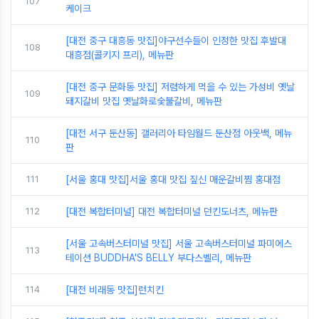
107
케이크
[대전 중구 대흥동 맛집]야구선수들이 인정한 맛집 후발대
108
대흥점(콜키지 프리), 메뉴판
[대전 중구 문화동 맛집] 저렴하게 먹을 수 있는 가성비 옛날
109
돼지갈비 맛집 옛날화로숯불갈비, 메뉴판
[대전 서구 둔산동] 갤러리아 타임월드 둔산점 아웃백, 메뉴
110
판
111
[서울 홍대 맛집]서울 홍대 맛집 짚신 매운갈비찜 홍대점
112
[대전 복합터미널] 대전 복합터미널 던킨도너츠, 메뉴판
[서울 고속버스터미널 맛집] 서울 고속버스터미널 파미에스
113
테이션 BUDDHA'S BELLY 부다스벨리, 메뉴판
114
[대전 비래동 맛집]런치킨