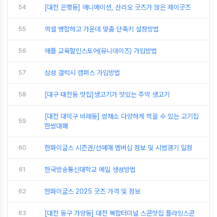
54
[대전 은행동] 애니메이션, 산리오 굿즈가 많은 제이굿즈
55
엑셀 병합하고 가운데 맞춤 단축키 설정방법
56
애플 교육할인스토어(유니데이즈) 가입방법
57
삼성 갤럭시 캠퍼스 가입방법
58
[대구 태전동 맛집]생고기가 맛있는 주막 생고기
[대전 대덕구 비래동] 쌈채소 다양하게 먹을 수 있는 고기집
59
한쌈대패
60
한화이글스 시즌권/선예매 멤버십 정보 및 시범경기 일정
61
한국방송통신대학교 메일 생성방법
62
한화이글스 2025 굿즈 가격 및 정보
63
[대전 동구 가양동] 대전 복합터미널 스콘맛집 플라잉스콘