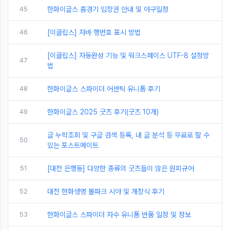
45
한화이글스 홈경기 입장권 안내 및 야구일정
46
[이클립스] 자바 행번호 표시 방법
[이클립스] 자동완성 기능 및 워크스페이스 UTF-8 설정방
47
법
48
한화이글스 스파이더 어센틱 유니폼 후기
49
한화이글스 2025 굿즈 후기(굿즈 10개)
글 누락조회 및 구글 검색 등록, 내 글 분석 등 무료로 할 수
50
있는 포스트메이트
51
[대전 은행동] 다양한 종류의 굿즈들이 많은 원피규어
52
대전 한화생명 볼파크 시야 및 개장식 후기
53
한화이글스 스파이더 자수 유니폼 반품 일정 및 정보