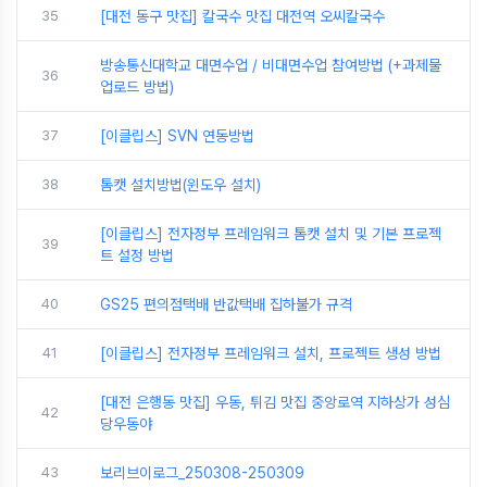
35
[대전 동구 맛집] 칼국수 맛집 대전역 오씨칼국수
방송통신대학교 대면수업 / 비대면수업 참여방법 (+과제물
36
업로드 방법)
37
[이클립스] SVN 연동방법
38
톰캣 설치방법(윈도우 설치)
[이클립스] 전자정부 프레임워크 톰캣 설치 및 기본 프로젝
39
트 설정 방법
40
GS25 편의점택배 반값택배 집하불가 규격
41
[이클립스] 전자정부 프레임워크 설치, 프로젝트 생성 방법
[대전 은행동 맛집] 우동, 튀김 맛집 중앙로역 지하상가 성심
42
당우동야
43
보리브이로그_250308-250309