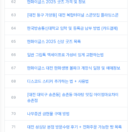
62
한화이글스 2025 굿즈 가격 및 정보
63
[대전 동구 가양동] 대전 복합터미널 스콘맛집 플라잉스콘
64
한국방송통신대학교 입학 및 등록금 납부 방법 (카드결제)
65
한화이글스 2025 신상 굿즈 목록
66
일반 그립톡 맥세이프로 가성비 있게 교환하는법
67
한화이글스 대전 한화생명 볼파크 개장식 일정 및 예매정보
68
디스코드 스티커 추가하는 법 + 사용법
[대전 대덕구 송촌동] 송촌동 마라탕 맛집 아이엠마오차이
69
송촌점
70
나무증권 금현물 구매 방법
71
대전 성심당 본점 방문수령 후기 + 전화주문 가능한 빵 목록