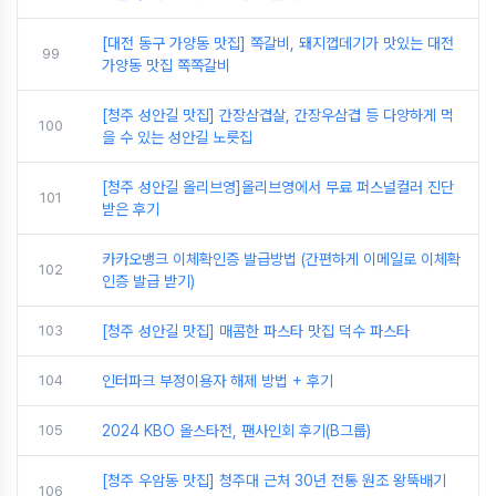
[대전 동구 가양동 맛집] 쪽갈비, 돼지껍데기가 맛있는 대전
99
가양동 맛집 쪽쪽갈비
[청주 성안길 맛집] 간장삼겹살, 간장우삼겹 등 다양하게 먹
100
을 수 있는 성안길 노릇집
[청주 성안길 올리브영]올리브영에서 무료 퍼스널컬러 진단
101
받은 후기
카카오뱅크 이체확인증 발급방법 (간편하게 이메일로 이체확
102
인증 발급 받기)
103
[청주 성안길 맛집] 매콤한 파스타 맛집 덕수 파스타
104
인터파크 부정이용자 해제 방법 + 후기
105
2024 KBO 올스타전, 팬사인회 후기(B그룹)
[청주 우암동 맛집] 청주대 근처 30년 전통 원조 왕뚝배기
106