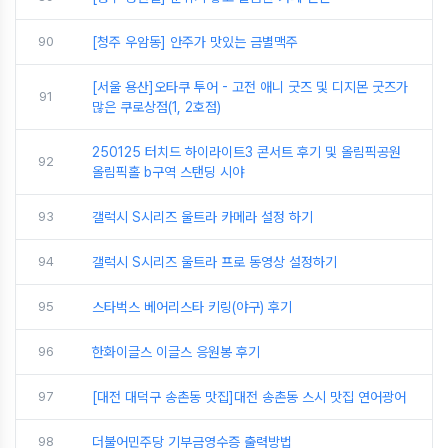
90
[청주 우암동] 안주가 맛있는 금별맥주
[서울 용산]오타쿠 투어 - 고전 애니 굿즈 및 디지몬 굿즈가
91
많은 쿠로상점(1, 2호점)
250125 터치드 하이라이트3 콘서트 후기 및 올림픽공원
92
올림픽홀 b구역 스탠딩 시야
93
갤럭시 S시리즈 울트라 카메라 설정 하기
94
갤럭시 S시리즈 울트라 프로 동영상 설정하기
95
스타벅스 베어리스타 키링(야구) 후기
96
한화이글스 이글스 응원봉 후기
97
[대전 대덕구 송촌동 맛집]대전 송촌동 스시 맛집 연어광어
98
더불어민주당 기부금영수증 출력방법