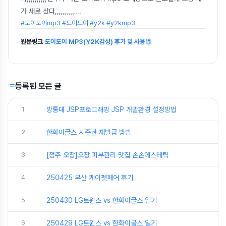
가 새로 샀다,,,,,,,,,,
...
#도이도이mp3 #도이도이 #y2k #y2kmp3
원문링크
도이도이 MP3(Y2K감성) 후기 및 사용법
등록된 모든 글
1
방통대 JSP프로그래밍 JSP 개발환경 설정방법
2
한화이글스 시즌권 재발급 방법
3
[청주 오창]오창 피부관리 맛집 손손에스테틱
4
250425 부산 케이펫페어 후기
5
250430 LG트윈스 vs 한화이글스 일기
6
250429 LG트윈스 vs 한화이글스 일기