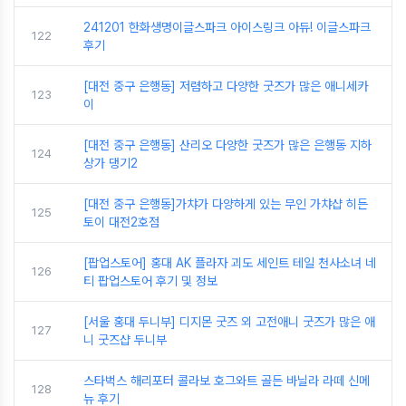
241201 한화생명이글스파크 아이스링크 아듀! 이글스파크
122
후기
[대전 중구 은행동] 저렴하고 다양한 굿즈가 많은 애니세카
123
이
[대전 중구 은행동] 산리오 다양한 굿즈가 많은 은행동 지하
124
상가 댕기2
[대전 중구 은행동]가챠가 다양하게 있는 무인 가챠샵 히든
125
토이 대전2호점
[팝업스토어] 홍대 AK 플라자 괴도 세인트 테일 천사소녀 네
126
티 팝업스토어 후기 및 정보
[서울 홍대 두니부] 디지몬 굿즈 외 고전애니 굿즈가 많은 애
127
니 굿즈샵 두니부
스타벅스 해리포터 콜라보 호그와트 골든 바닐라 라떼 신메
128
뉴 후기