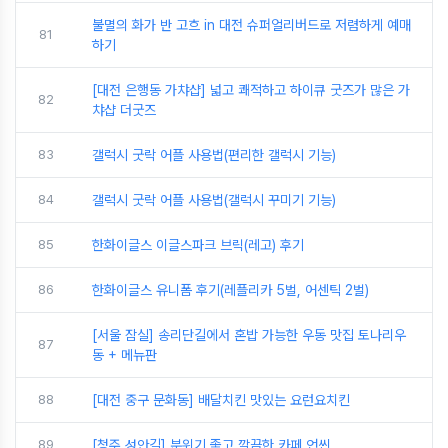
불멸의 화가 반 고흐 in 대전 슈퍼얼리버드로 저렴하게 예매
81
하기
[대전 은행동 가챠샵] 넓고 쾌적하고 하이큐 굿즈가 많은 가
82
챠샵 더굿즈
83
갤럭시 굿락 어플 사용법(편리한 갤럭시 기능)
84
갤럭시 굿락 어플 사용법(갤럭시 꾸미기 기능)
85
한화이글스 이글스파크 브릭(레고) 후기
86
한화이글스 유니폼 후기(레플리카 5벌, 어센틱 2벌)
[서울 잠실] 송리단길에서 혼밥 가능한 우동 맛집 토나리우
87
동 + 메뉴판
88
[대전 중구 문화동] 배달치킨 맛있는 요런요치킨
89
[청주 성안길] 분위기 좋고 깔끔한 카페 언씬