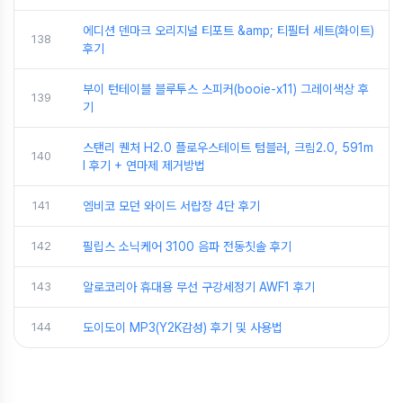
에디션 덴마크 오리지널 티포트 &amp; 티필터 세트(화이트)
138
후기
부이 턴테이블 블루투스 스피커(booie-x11) 그레이색상 후
139
기
스탠리 퀜처 H2.0 플로우스테이트 텀블러, 크림2.0, 591m
140
l 후기 + 연마제 제거방법
141
엠비코 모던 와이드 서랍장 4단 후기
142
필립스 소닉케어 3100 음파 전동칫솔 후기
143
알로코리아 휴대용 무선 구강세정기 AWF1 후기
144
도이도이 MP3(Y2K감성) 후기 및 사용법