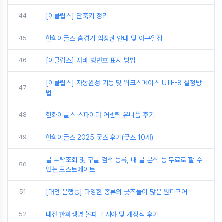
44
[이클립스] 단축키 정리
45
한화이글스 홈경기 입장권 안내 및 야구일정
46
[이클립스] 자바 행번호 표시 방법
[이클립스] 자동완성 기능 및 워크스페이스 UTF-8 설정방
47
법
48
한화이글스 스파이더 어센틱 유니폼 후기
49
한화이글스 2025 굿즈 후기(굿즈 10개)
글 누락조회 및 구글 검색 등록, 내 글 분석 등 무료로 할 수
50
있는 포스트메이트
51
[대전 은행동] 다양한 종류의 굿즈들이 많은 원피규어
52
대전 한화생명 볼파크 시야 및 개장식 후기