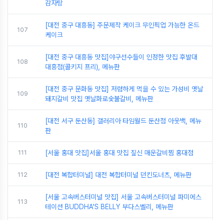
감자탕
[대전 중구 대흥동] 주문제작 케이크 무인픽업 가능한 온드
107
케이크
[대전 중구 대흥동 맛집]야구선수들이 인정한 맛집 후발대
108
대흥점(콜키지 프리), 메뉴판
[대전 중구 문화동 맛집] 저렴하게 먹을 수 있는 가성비 옛날
109
돼지갈비 맛집 옛날화로숯불갈비, 메뉴판
[대전 서구 둔산동] 갤러리아 타임월드 둔산점 아웃백, 메뉴
110
판
111
[서울 홍대 맛집]서울 홍대 맛집 짚신 매운갈비찜 홍대점
112
[대전 복합터미널] 대전 복합터미널 던킨도너츠, 메뉴판
[서울 고속버스터미널 맛집] 서울 고속버스터미널 파미에스
113
테이션 BUDDHA'S BELLY 부다스벨리, 메뉴판