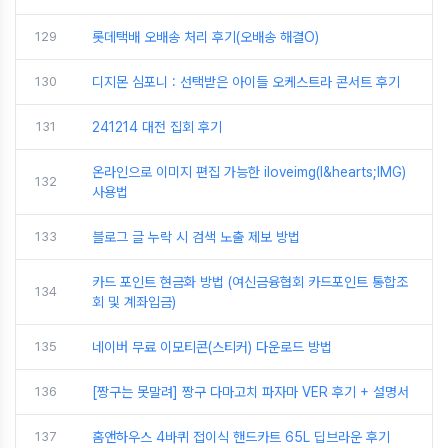
129
롯데택배 오배송 처리 후기(오배송 해결O)
130
디지몬 심포니 : 선택받은 아이들 오케스트라 콘서트 후기
131
241214 대전 집회 후기
온라인으로 이미지 편집 가능한 iloveimg(I&hearts;IMG)
132
사용법
133
블로그 글 누락 시 검색 노출 제보 방법
카드 포인트 현금화 방법 (여신금융협회 카드포인트 통합조
134
회 및 계좌입금)
135
네이버 무료 이모티콘(스티커) 다운로드 방법
136
[짱구는 못말려] 짱구 다마고치 파자마 VER 후기 + 설명서
137
홈앤하우스 4바퀴 접이식 핸드카트 65L 딥브라운 후기