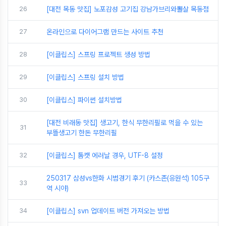
26
[대전 목동 맛집] 노포감성 고기집 강남가브리와뽈살 목동점
27
온라인으로 다이어그램 만드는 사이트 추천
28
[이클립스] 스프링 프로젝트 생성 방법
29
[이클립스] 스프링 설치 방법
30
[이클립스] 파이썬 설치방법
[대전 비래동 맛집] 생고기, 한식 무한리필로 먹을 수 있는
31
부뜰생고기 한돈 무한리필
32
[이클립스] 톰캣 에러날 경우, UTF-8 설정
250317 삼성vs한화 시범경기 후기 (카스존(응원석) 105구
33
역 시야)
34
[이클립스] svn 업데이트 버전 가져오는 방법