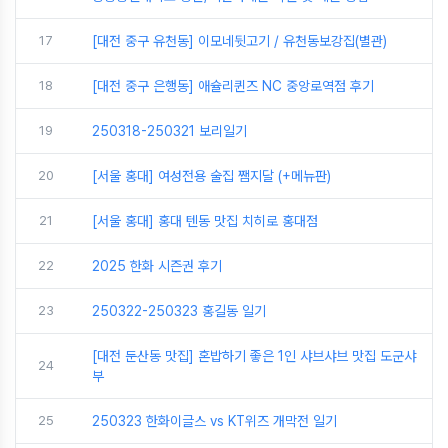
17
[대전 중구 유천동] 이모네뒷고기 / 유천동보강집(별관)
18
[대전 중구 은행동] 애슐리퀸즈 NC 중앙로역점 후기
19
250318-250321 보리일기
20
[서울 홍대] 여성전용 술집 쨈지달 (+메뉴판)
21
[서울 홍대] 홍대 텐동 맛집 치히로 홍대점
22
2025 한화 시즌권 후기
23
250322-250323 홍길동 일기
[대전 둔산동 맛집] 혼밥하기 좋은 1인 샤브샤브 맛집 도군샤
24
부
25
250323 한화이글스 vs KT위즈 개막전 일기