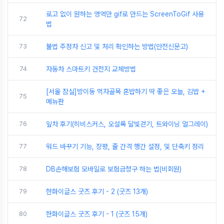
로고 없이 원하는 영역만 gif로 만드는 ScreenToGif 사용
72
법
73
불법 주정차 신고 및 처리 확인하는 방법(안전신문고)
74
자동차 스마트키 건전지 교체방법
[서울 잠실]방이동 먹자골목 혼밥하기 딱 좋은 오늘, 김밥 +
75
메뉴판
76
잎차 후기(히비스커스, 오설록 달빛걷기, 트와이닝 얼그레이)
77
워드 바꾸기 기능, 장평, 줄 간격 행간 설정, 및 단축키 정리
78
DB손해보험 모바일로 보험금청구 하는 법(비회원)
79
한화이글스 굿즈 후기 - 2 (굿즈 13개)
80
한화이글스 굿즈 후기 - 1 (굿즈 15개)