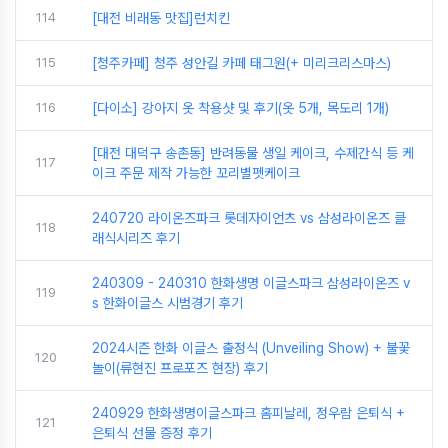
114
[대전 비래동 맛집]런치킨
115
[청주카페] 청주 성안길 카페 태그원(+ 미리크리스마스)
116
[다이소] 강아지 옷 착용샷 및 후기(옷 5개, 목도리 1개)
[대전 대덕구 송촌동] 반려동물 생일 케이크, 수제간식 등 케
117
이크 주문 제작 가능한 꼬리별펫케이크
240720 라이온즈파크 롯데자이언츠 vs 삼성라이온즈 클
118
래식시리즈 후기
240309 - 240310 한화생명 이글스파크 삼성라이온즈 v
119
s 한화이글스 시범경기 후기
2024시즌 한화 이글스 출정식 (Unveiling Show) + 불꽃
120
놀이(류현진 프로포즈 현장) 후기
240929 한화생명이글스파크 홈피날레, 정우람 은퇴식 +
121
은퇴식 선물 증정 후기