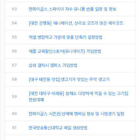
53
한화이글스 스파이더 자수 유니폼 반품 일정 및 정보
54
[대전 은행동] 애니메이션, 산리오 굿즈가 많은 제이굿즈
55
엑셀 병합하고 가운데 맞춤 단축키 설정방법
56
애플 교육할인스토어(유니데이즈) 가입방법
57
삼성 갤럭시 캠퍼스 가입방법
58
[대구 태전동 맛집]생고기가 맛있는 주막 생고기
[대전 대덕구 비래동] 쌈채소 다양하게 먹을 수 있는 고기집
59
한쌈대패
60
한화이글스 시즌권/선예매 멤버십 정보 및 시범경기 일정
61
한국방송통신대학교 메일 생성방법