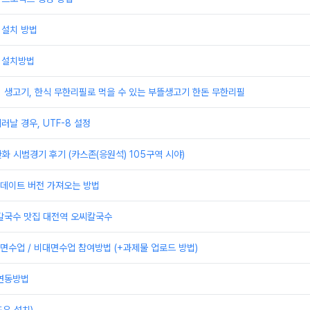
 설치 방법
 설치방법
] 생고기, 한식 무한리필로 먹을 수 있는 부뜰생고기 한돈 무한리필
러날 경우, UTF-8 설정
한화 시범경기 후기 (카스존(응원석) 105구역 시야)
 업데이트 버전 가져오는 방법
 칼국수 맛집 대전역 오씨칼국수
수업 / 비대면수업 참여방법 (+과제물 업로드 방법)
 연동방법