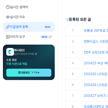
실시간 검색어
실시간 이슈
등록된 모든 글
구글검색 등록
NEW
1
방통대 JSP프로그
이미지 도구
NEW
2
한화이글스 시즌권
캐시큐브
3
[청주 오창]오창
일상이 포인트가 되는 앱
쇼핑 경유
4
250425 부산 
각종 미션으로 적립
앱다운로드 ㄱㄱ?
→
5
250430 LG트
6
250429 LG트
7
250427 kt위즈
8
방송통신대학교 과