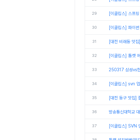
29
[이클립스] 스프링
30
[이클립스] 파이썬
31
[대전 비래동 맛집
32
[이클립스] 톰캣 에
33
250317 삼성vs
34
[이클립스] svn
35
[대전 동구 맛집]
36
방송통신대학교 대면
37
[이클립스] SVN
38