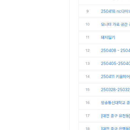
9
250418 nc다
10
모니터 가로 공간
11
돼지일기
12
250408 - 25
13
250405-250
14
250411 키움히
15
250328-250
16
방송통신대학교 중
17
[대전 중구 유천동
18
[대전 중구 은행동