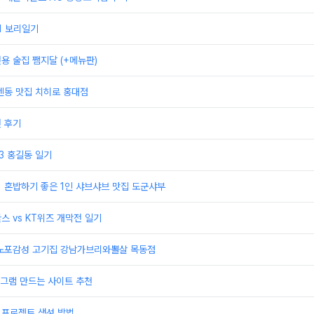
21 보리일기
전용 술집 쨈지달 (+메뉴판)
 텐동 맛집 치히로 홍대점
권 후기
23 홍길동 일기
] 혼밥하기 좋은 1인 샤브샤브 맛집 도군샤부
스 vs KT위즈 개막전 일기
] 노포감성 고기집 강남가브리와뽈살 목동점
그램 만드는 사이트 추천
 프로젝트 생성 방법