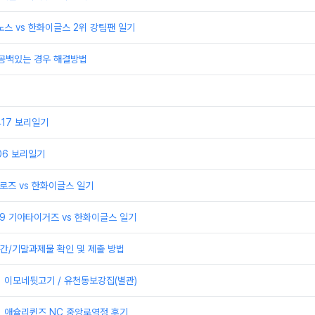
이노스 vs 한화이글스 2위 강팀팬 일기
 공백있는 경우 해결방법
0417 보리일기
406 보리일기
어로즈 vs 한화이글스 일기
329 기아타이거즈 vs 한화이글스 일기
간/기말과제물 확인 및 제출 방법
] 이모네뒷고기 / 유천동보강집(별관)
] 애슐리퀸즈 NC 중앙로역점 후기