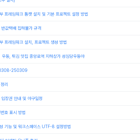
우 설치)
부 프레임워크 톰캣 설치 및 기본 프로젝트 설정 방법
배 반값택배 집하불가 규격
부 프레임워크 설치, 프로젝트 생성 방법
] 우동, 튀김 맛집 중앙로역 지하상가 성심당우동야
308-250309
 정리
 입장권 안내 및 야구일정
행번호 표시 방법
성 기능 및 워크스페이스 UTF-8 설정방법