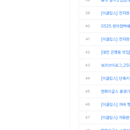
톰캣 설치방법(윈도
39
[이클립스] 전자정
40
GS25 편의점택
41
[이클립스] 전자정
42
[대전 은행동 맛집
43
보리브이로그_250
44
[이클립스] 단축키
45
한화이글스 홈경기
46
[이클립스] 자바 
47
[이클립스] 자동완