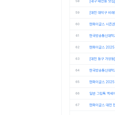
58
[대구 태전동 맛집
59
[대전 대덕구 비래
60
한화이글스 시즌권
61
한국방송통신대학교
62
한화이글스 2025
63
[대전 동구 가양동
64
한국방송통신대학교 
65
한화이글스 2025
66
일반 그립톡 맥세
67
한화이글스 대전 