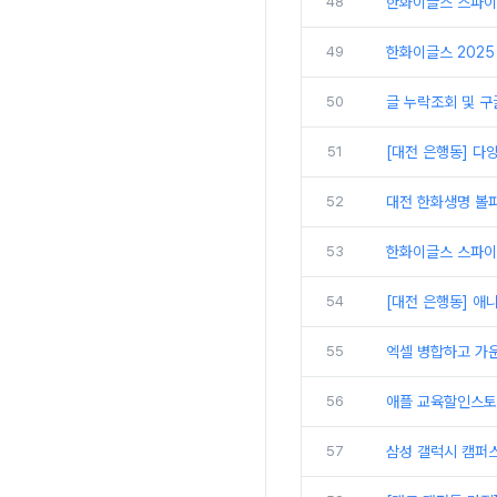
48
한화이글스 스파이
49
한화이글스 2025 
50
글 누락조회 및 구
51
[대전 은행동] 다
52
대전 한화생명 볼파
53
한화이글스 스파이더
54
[대전 은행동] 애
55
엑셀 병합하고 가
56
애플 교육할인스토
57
삼성 갤럭시 캠퍼