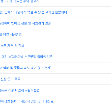
]생고기가 맛있는 주막 생고기
동] 쌈채소 다양하게 먹을 수 있는 고기집 한쌈대패
/선예매 멤버십 정보 및 시범경기 일정
 메일 생성방법
 굿즈 가격 및 정보
] 대전 복합터미널 스콘맛집 플라잉스콘
입학 및 등록금 납부 방법 (카드결제)
 신상 굿즈 목록
이프로 가성비 있게 교환하는법
한화생명 볼파크 개장식 일정 및 예매정보