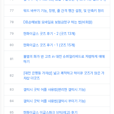
77
워드 바꾸기 기능, 장평, 줄 간격 행간 설정, 및 단축키 정리
78
DB손해보험 모바일로 보험금청구 하는 법(비회원)
79
한화이글스 굿즈 후기 - 2 (굿즈 13개)
80
한화이글스 굿즈 후기 - 1 (굿즈 15개)
불멸의 화가 반 고흐 in 대전 슈퍼얼리버드로 저렴하게 예매
81
하기
[대전 은행동 가챠샵] 넓고 쾌적하고 하이큐 굿즈가 많은 가
82
챠샵 더굿즈
83
갤럭시 굿락 어플 사용법(편리한 갤럭시 기능)
84
갤럭시 굿락 어플 사용법(갤럭시 꾸미기 기능)
85
한화이글스 이글스파크 브릭(레고) 후기