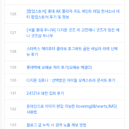
[팝업스토어] 홍대 AK 플라자 괴도 세인트 테일 천사소녀 네
126
티 팝업스토어 후기 및 정보
[서울 홍대 두니부] 디지몬 굿즈 외 고전애니 굿즈가 많은 애
127
니 굿즈샵 두니부
스타벅스 해리포터 콜라보 호그와트 골든 바닐라 라떼 신메
128
뉴 후기
129
롯데택배 오배송 처리 후기(오배송 해결O)
130
디지몬 심포니 : 선택받은 아이들 오케스트라 콘서트 후기
131
241214 대전 집회 후기
온라인으로 이미지 편집 가능한 iloveimg(I&hearts;IMG)
132
사용법
133
블로그 글 누락 시 검색 노출 제보 방법