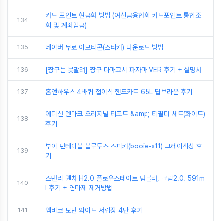
카드 포인트 현금화 방법 (여신금융협회 카드포인트 통합조
134
회 및 계좌입금)
135
네이버 무료 이모티콘(스티커) 다운로드 방법
136
[짱구는 못말려] 짱구 다마고치 파자마 VER 후기 + 설명서
137
홈앤하우스 4바퀴 접이식 핸드카트 65L 딥브라운 후기
에디션 덴마크 오리지널 티포트 &amp; 티필터 세트(화이트)
138
후기
부이 턴테이블 블루투스 스피커(booie-x11) 그레이색상 후
139
기
스탠리 퀜처 H2.0 플로우스테이트 텀블러, 크림2.0, 591m
140
l 후기 + 연마제 제거방법
141
엠비코 모던 와이드 서랍장 4단 후기