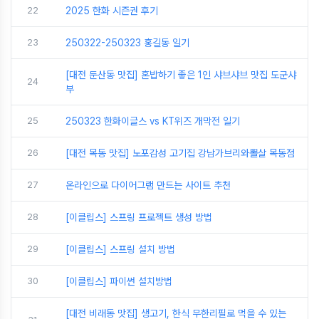
22
2025 한화 시즌권 후기
23
250322-250323 홍길동 일기
[대전 둔산동 맛집] 혼밥하기 좋은 1인 샤브샤브 맛집 도군샤
24
부
25
250323 한화이글스 vs KT위즈 개막전 일기
26
[대전 목동 맛집] 노포감성 고기집 강남가브리와뽈살 목동점
27
온라인으로 다이어그램 만드는 사이트 추천
28
[이클립스] 스프링 프로젝트 생성 방법
29
[이클립스] 스프링 설치 방법
30
[이클립스] 파이썬 설치방법
[대전 비래동 맛집] 생고기, 한식 무한리필로 먹을 수 있는