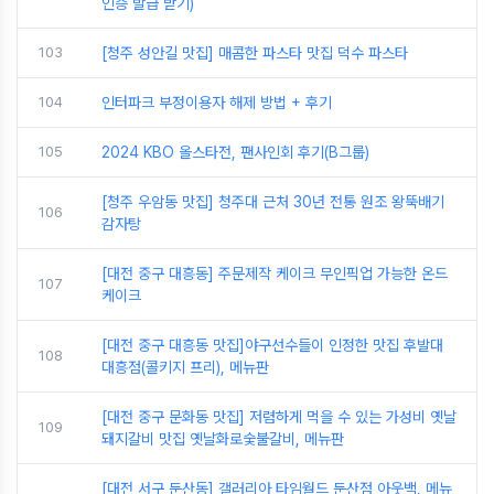
인증 발급 받기)
103
[청주 성안길 맛집] 매콤한 파스타 맛집 덕수 파스타
104
인터파크 부정이용자 해제 방법 + 후기
105
2024 KBO 올스타전, 팬사인회 후기(B그룹)
[청주 우암동 맛집] 청주대 근처 30년 전통 원조 왕뚝배기
106
감자탕
[대전 중구 대흥동] 주문제작 케이크 무인픽업 가능한 온드
107
케이크
[대전 중구 대흥동 맛집]야구선수들이 인정한 맛집 후발대
108
대흥점(콜키지 프리), 메뉴판
[대전 중구 문화동 맛집] 저렴하게 먹을 수 있는 가성비 옛날
109
돼지갈비 맛집 옛날화로숯불갈비, 메뉴판
[대전 서구 둔산동] 갤러리아 타임월드 둔산점 아웃백, 메뉴