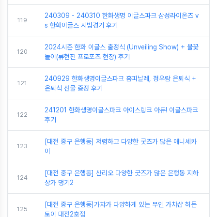
240309 - 240310 한화생명 이글스파크 삼성라이온즈 v
119
s 한화이글스 시범경기 후기
2024시즌 한화 이글스 출정식 (Unveiling Show) + 불꽃
120
놀이(류현진 프로포즈 현장) 후기
240929 한화생명이글스파크 홈피날레, 정우람 은퇴식 +
121
은퇴식 선물 증정 후기
241201 한화생명이글스파크 아이스링크 아듀! 이글스파크
122
후기
[대전 중구 은행동] 저렴하고 다양한 굿즈가 많은 애니세카
123
이
[대전 중구 은행동] 산리오 다양한 굿즈가 많은 은행동 지하
124
상가 댕기2
[대전 중구 은행동]가챠가 다양하게 있는 무인 가챠샵 히든
125
토이 대전2호점