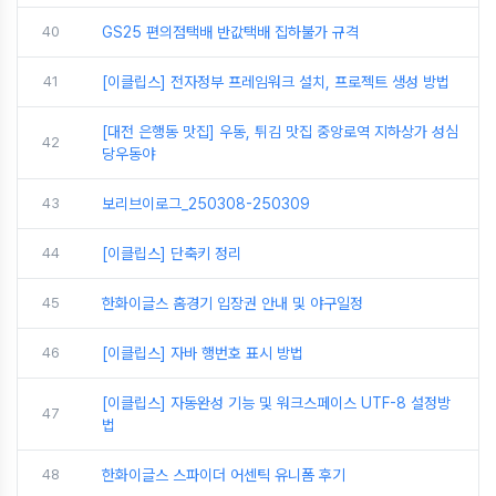
40
GS25 편의점택배 반값택배 집하불가 규격
41
[이클립스] 전자정부 프레임워크 설치, 프로젝트 생성 방법
[대전 은행동 맛집] 우동, 튀김 맛집 중앙로역 지하상가 성심
42
당우동야
43
보리브이로그_250308-250309
44
[이클립스] 단축키 정리
45
한화이글스 홈경기 입장권 안내 및 야구일정
46
[이클립스] 자바 행번호 표시 방법
[이클립스] 자동완성 기능 및 워크스페이스 UTF-8 설정방
47
법
48
한화이글스 스파이더 어센틱 유니폼 후기