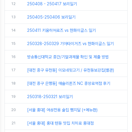
12
250408 - 250417 보리일기
13
250405-250406 보리일기
14
250411 키움히어로즈 vs 한화이글스 일기
15
250328-250329 기아타이거즈 vs 한화이글스 일기
16
방송통신대학교 중간/기말과제물 확인 및 제출 방법
17
[대전 중구 유천동] 이모네뒷고기 / 유천동보강집(별관)
18
[대전 중구 은행동] 애슐리퀸즈 NC 중앙로역점 후기
19
250318-250321 보리일기
20
[서울 홍대] 여성전용 술집 쨈지달 (+메뉴판)
21
[서울 홍대] 홍대 텐동 맛집 치히로 홍대점