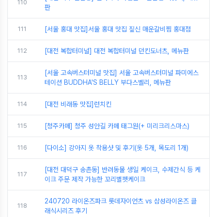
110
판
111
[서울 홍대 맛집]서울 홍대 맛집 짚신 매운갈비찜 홍대점
112
[대전 복합터미널] 대전 복합터미널 던킨도너츠, 메뉴판
[서울 고속버스터미널 맛집] 서울 고속버스터미널 파미에스
113
테이션 BUDDHA'S BELLY 부다스벨리, 메뉴판
114
[대전 비래동 맛집]런치킨
115
[청주카페] 청주 성안길 카페 태그원(+ 미리크리스마스)
116
[다이소] 강아지 옷 착용샷 및 후기(옷 5개, 목도리 1개)
[대전 대덕구 송촌동] 반려동물 생일 케이크, 수제간식 등 케
117
이크 주문 제작 가능한 꼬리별펫케이크
240720 라이온즈파크 롯데자이언츠 vs 삼성라이온즈 클
118
래식시리즈 후기