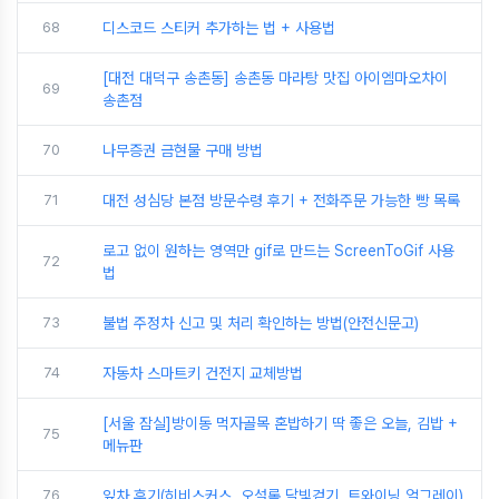
68
디스코드 스티커 추가하는 법 + 사용법
[대전 대덕구 송촌동] 송촌동 마라탕 맛집 아이엠마오차이
69
송촌점
70
나무증권 금현물 구매 방법
71
대전 성심당 본점 방문수령 후기 + 전화주문 가능한 빵 목록
로고 없이 원하는 영역만 gif로 만드는 ScreenToGif 사용
72
법
73
불법 주정차 신고 및 처리 확인하는 방법(안전신문고)
74
자동차 스마트키 건전지 교체방법
[서울 잠실]방이동 먹자골목 혼밥하기 딱 좋은 오늘, 김밥 +
75
메뉴판
76
잎차 후기(히비스커스, 오설록 달빛걷기, 트와이닝 얼그레이)