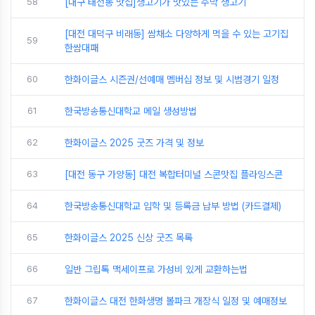
58
[대구 태전동 맛집]생고기가 맛있는 주막 생고기
[대전 대덕구 비래동] 쌈채소 다양하게 먹을 수 있는 고기집
59
한쌈대패
60
한화이글스 시즌권/선예매 멤버십 정보 및 시범경기 일정
61
한국방송통신대학교 메일 생성방법
62
한화이글스 2025 굿즈 가격 및 정보
63
[대전 동구 가양동] 대전 복합터미널 스콘맛집 플라잉스콘
64
한국방송통신대학교 입학 및 등록금 납부 방법 (카드결제)
65
한화이글스 2025 신상 굿즈 목록
66
일반 그립톡 맥세이프로 가성비 있게 교환하는법
67
한화이글스 대전 한화생명 볼파크 개장식 일정 및 예매정보