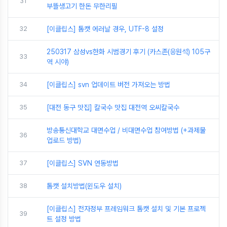
31
부뜰생고기 한돈 무한리필
32
[이클립스] 톰캣 에러날 경우, UTF-8 설정
250317 삼성vs한화 시범경기 후기 (카스존(응원석) 105구
33
역 시야)
34
[이클립스] svn 업데이트 버전 가져오는 방법
35
[대전 동구 맛집] 칼국수 맛집 대전역 오씨칼국수
방송통신대학교 대면수업 / 비대면수업 참여방법 (+과제물
36
업로드 방법)
37
[이클립스] SVN 연동방법
38
톰캣 설치방법(윈도우 설치)
[이클립스] 전자정부 프레임워크 톰캣 설치 및 기본 프로젝
39
트 설정 방법