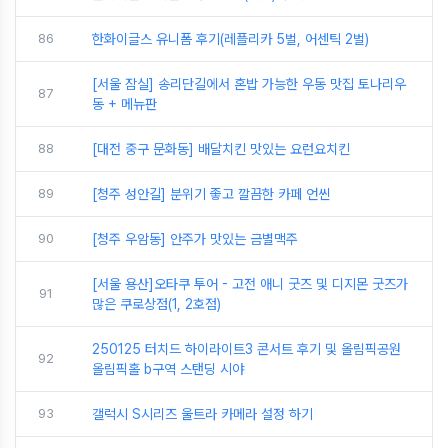
86
한화이글스 유니폼 후기(레플리카 5벌, 어센틱 2벌)
[서울 잠실] 송리단길에서 혼밥 가능한 우동 맛집 토나리우
87
동 + 메뉴판
88
[대전 중구 문화동] 배달치킨 맛있는 요런요치킨
89
[청주 성안길] 분위기 좋고 깔끔한 카페 언씬
90
[청주 우암동] 안주가 맛있는 금별맥주
[서울 용산]오타쿠 투어 - 고전 애니 굿즈 및 디지몬 굿즈가
91
많은 쿠로상점(1, 2호점)
250125 터치드 하이라이트3 콘서트 후기 및 올림픽공원
92
올림픽홀 b구역 스탠딩 시야
93
갤럭시 S시리즈 울트라 카메라 설정 하기