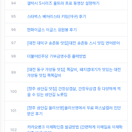
94
갤럭시 S시리즈 울트라 프로 동영상 설정하기
95
스타벅스 베어리스타 키링(야구) 후기
96
한화이글스 이글스 응원봉 후기
97
[대전 대덕구 송촌동 맛집]대전 송촌동 스시 맛집 연어광어
98
더불어민주당 기부금영수증 출력방법
[대전 동구 가양동 맛집] 쪽갈비, 돼지껍데기가 맛있는 대전
99
가양동 맛집 쪽쪽갈비
[청주 성안길 맛집] 간장삼겹살, 간장우삼겹 등 다양하게 먹
100
을 수 있는 성안길 노릇집
[청주 성안길 올리브영]올리브영에서 무료 퍼스널컬러 진단
101
받은 후기
카카오뱅크 이체확인증 발급방법 (간편하게 이메일로 이체확
102