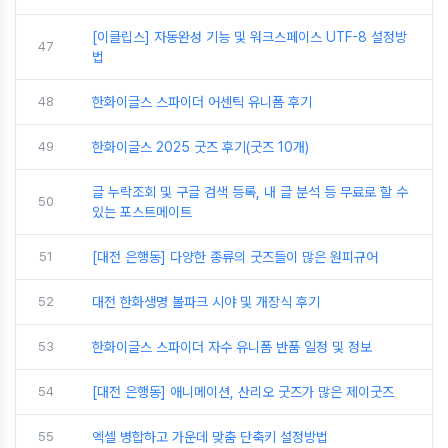
[이클립스] 자동완성 기능 및 워크스페이스 UTF-8 설정방
47
법
48
한화이글스 스파이더 어센틱 유니폼 후기
49
한화이글스 2025 굿즈 후기(굿즈 10개)
글 누락조회 및 구글 검색 등록, 내 글 분석 등 무료로 할 수
50
있는 포스트메이트
51
[대전 은행동] 다양한 종류의 굿즈들이 많은 원피규어
52
대전 한화생명 볼파크 시야 및 개장식 후기
53
한화이글스 스파이더 자수 유니폼 반품 일정 및 정보
54
[대전 은행동] 애니메이션, 산리오 굿즈가 많은 제이굿즈
55
엑셀 병합하고 가운데 맞춤 단축키 설정방법