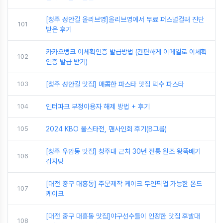
[청주 성안길 올리브영]올리브영에서 무료 퍼스널컬러 진단
101
받은 후기
카카오뱅크 이체확인증 발급방법 (간편하게 이메일로 이체확
102
인증 발급 받기)
103
[청주 성안길 맛집] 매콤한 파스타 맛집 덕수 파스타
104
인터파크 부정이용자 해제 방법 + 후기
105
2024 KBO 올스타전, 팬사인회 후기(B그룹)
[청주 우암동 맛집] 청주대 근처 30년 전통 원조 왕뚝배기
106
감자탕
[대전 중구 대흥동] 주문제작 케이크 무인픽업 가능한 온드
107
케이크
[대전 중구 대흥동 맛집]야구선수들이 인정한 맛집 후발대
108