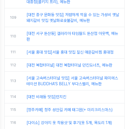
대흥점(콜키지 프리), 메뉴판
[대전 중구 문화동 맛집] 저렴하게 먹을 수 있는 가성비 옛날
109
돼지갈비 맛집 옛날화로숯불갈비, 메뉴판
[대전 서구 둔산동] 갤러리아 타임월드 둔산점 아웃백, 메뉴
110
판
111
[서울 홍대 맛집]서울 홍대 맛집 짚신 매운갈비찜 홍대점
112
[대전 복합터미널] 대전 복합터미널 던킨도너츠, 메뉴판
[서울 고속버스터미널 맛집] 서울 고속버스터미널 파미에스
113
테이션 BUDDHA'S BELLY 부다스벨리, 메뉴판
114
[대전 비래동 맛집]런치킨
115
[청주카페] 청주 성안길 카페 태그원(+ 미리크리스마스)
116
[다이소] 강아지 옷 착용샷 및 후기(옷 5개, 목도리 1개)