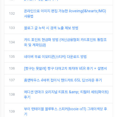
온라인으로 이미지 편집 가능한 iloveimg(I&hearts;IMG)
132
사용법
133
블로그 글 누락 시 검색 노출 제보 방법
카드 포인트 현금화 방법 (여신금융협회 카드포인트 통합조
134
회 및 계좌입금)
135
네이버 무료 이모티콘(스티커) 다운로드 방법
136
[짱구는 못말려] 짱구 다마고치 파자마 VER 후기 + 설명서
137
홈앤하우스 4바퀴 접이식 핸드카트 65L 딥브라운 후기
에디션 덴마크 오리지널 티포트 &amp; 티필터 세트(화이트)
138
후기
부이 턴테이블 블루투스 스피커(booie-x11) 그레이색상 후
139
기