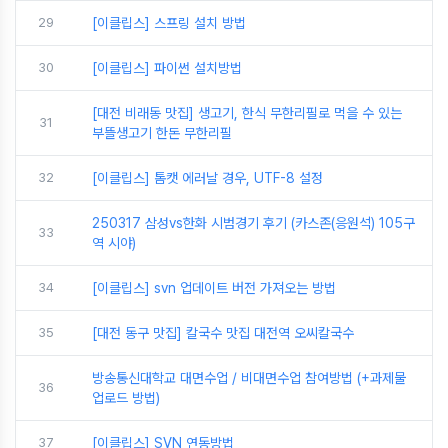
29
[이클립스] 스프링 설치 방법
30
[이클립스] 파이썬 설치방법
[대전 비래동 맛집] 생고기, 한식 무한리필로 먹을 수 있는
31
부뜰생고기 한돈 무한리필
32
[이클립스] 톰캣 에러날 경우, UTF-8 설정
250317 삼성vs한화 시범경기 후기 (카스존(응원석) 105구
33
역 시야)
34
[이클립스] svn 업데이트 버전 가져오는 방법
35
[대전 동구 맛집] 칼국수 맛집 대전역 오씨칼국수
방송통신대학교 대면수업 / 비대면수업 참여방법 (+과제물
36
업로드 방법)
37
[이클립스] SVN 연동방법