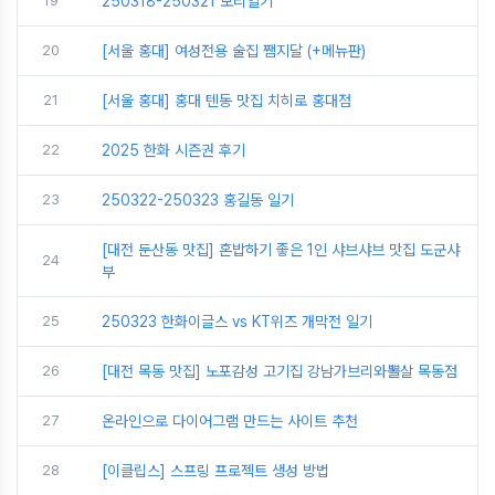
19
250318-250321 보리일기
20
[서울 홍대] 여성전용 술집 쨈지달 (+메뉴판)
21
[서울 홍대] 홍대 텐동 맛집 치히로 홍대점
22
2025 한화 시즌권 후기
23
250322-250323 홍길동 일기
[대전 둔산동 맛집] 혼밥하기 좋은 1인 샤브샤브 맛집 도군샤
24
부
25
250323 한화이글스 vs KT위즈 개막전 일기
26
[대전 목동 맛집] 노포감성 고기집 강남가브리와뽈살 목동점
27
온라인으로 다이어그램 만드는 사이트 추천
28
[이클립스] 스프링 프로젝트 생성 방법