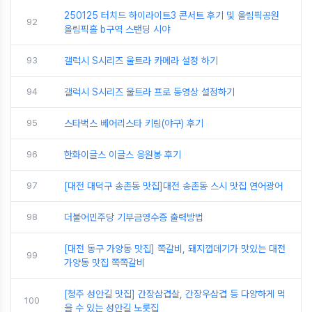
250125 터치드 하이라이트3 콘서트 후기 및 올림픽공원
92
올림픽홀 b구역 스탠딩 시야
93
갤럭시 S시리즈 울트라 카메라 설정 하기
94
갤럭시 S시리즈 울트라 프로 동영상 설정하기
95
스타벅스 베어리스타 키링(야구) 후기
96
한화이글스 이글스 응원봉 후기
97
[대전 대덕구 송촌동 맛집]대전 송촌동 스시 맛집 연어광어
98
더불어민주당 기부금영수증 출력방법
[대전 동구 가양동 맛집] 쪽갈비, 돼지껍데기가 맛있는 대전
99
가양동 맛집 쪽쪽갈비
[청주 성안길 맛집] 간장삼겹살, 간장우삼겹 등 다양하게 먹
100
을 수 있는 성안길 노릇집