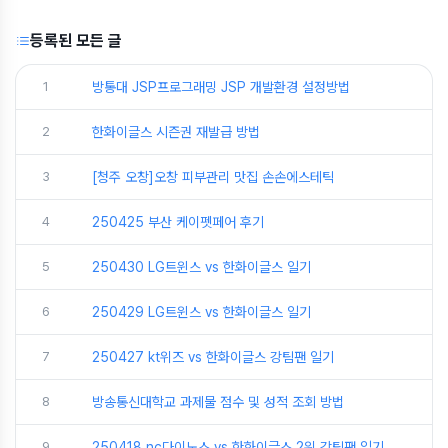
등록된 모든 글
1
방통대 JSP프로그래밍 JSP 개발환경 설정방법
2
한화이글스 시즌권 재발급 방법
3
[청주 오창]오창 피부관리 맛집 손손에스테틱
4
250425 부산 케이펫페어 후기
5
250430 LG트윈스 vs 한화이글스 일기
6
250429 LG트윈스 vs 한화이글스 일기
7
250427 kt위즈 vs 한화이글스 강팀팬 일기
8
방송통신대학교 과제물 점수 및 성적 조회 방법
9
250418 nc다이노스 vs 한화이글스 2위 강팀팬 일기