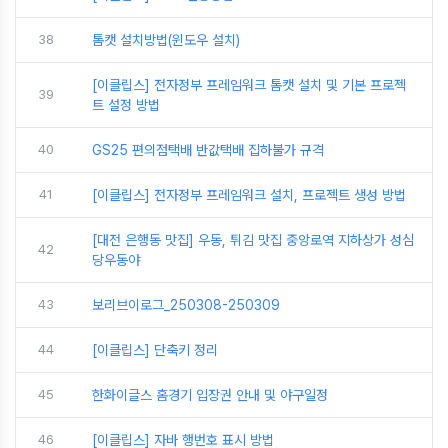
38
톰캣 설치방법(윈도우 설치)
[이클립스] 전자정부 프레임워크 톰캣 설치 및 기본 프로젝
39
트 설정 방법
40
GS25 편의점택배 반값택배 집하불가 규격
41
[이클립스] 전자정부 프레임워크 설치, 프로젝트 생성 방법
[대전 은행동 맛집] 우동, 튀김 맛집 중앙로역 지하상가 성심
42
당우동야
43
보리브이로그_250308-250309
44
[이클립스] 단축키 정리
45
한화이글스 홈경기 입장권 안내 및 야구일정
46
[이클립스] 자바 행번호 표시 방법