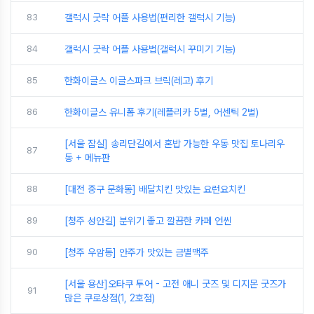
83
갤럭시 굿락 어플 사용법(편리한 갤럭시 기능)
84
갤럭시 굿락 어플 사용법(갤럭시 꾸미기 기능)
85
한화이글스 이글스파크 브릭(레고) 후기
86
한화이글스 유니폼 후기(레플리카 5벌, 어센틱 2벌)
[서울 잠실] 송리단길에서 혼밥 가능한 우동 맛집 토나리우
87
동 + 메뉴판
88
[대전 중구 문화동] 배달치킨 맛있는 요런요치킨
89
[청주 성안길] 분위기 좋고 깔끔한 카페 언씬
90
[청주 우암동] 안주가 맛있는 금별맥주
[서울 용산]오타쿠 투어 - 고전 애니 굿즈 및 디지몬 굿즈가
91
많은 쿠로상점(1, 2호점)