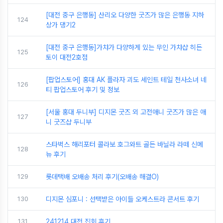
[대전 중구 은행동] 산리오 다양한 굿즈가 많은 은행동 지하
124
상가 댕기2
[대전 중구 은행동]가챠가 다양하게 있는 무인 가챠샵 히든
125
토이 대전2호점
[팝업스토어] 홍대 AK 플라자 괴도 세인트 테일 천사소녀 네
126
티 팝업스토어 후기 및 정보
[서울 홍대 두니부] 디지몬 굿즈 외 고전애니 굿즈가 많은 애
127
니 굿즈샵 두니부
스타벅스 해리포터 콜라보 호그와트 골든 바닐라 라떼 신메
128
뉴 후기
129
롯데택배 오배송 처리 후기(오배송 해결O)
130
디지몬 심포니 : 선택받은 아이들 오케스트라 콘서트 후기
131
241214 대전 집회 후기