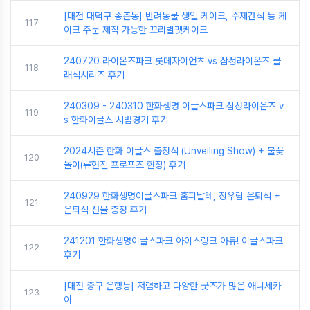
[대전 대덕구 송촌동] 반려동물 생일 케이크, 수제간식 등 케
117
이크 주문 제작 가능한 꼬리별펫케이크
240720 라이온즈파크 롯데자이언츠 vs 삼성라이온즈 클
118
래식시리즈 후기
240309 - 240310 한화생명 이글스파크 삼성라이온즈 v
119
s 한화이글스 시범경기 후기
2024시즌 한화 이글스 출정식 (Unveiling Show) + 불꽃
120
놀이(류현진 프로포즈 현장) 후기
240929 한화생명이글스파크 홈피날레, 정우람 은퇴식 +
121
은퇴식 선물 증정 후기
241201 한화생명이글스파크 아이스링크 아듀! 이글스파크
122
후기
[대전 중구 은행동] 저렴하고 다양한 굿즈가 많은 애니세카
123
이