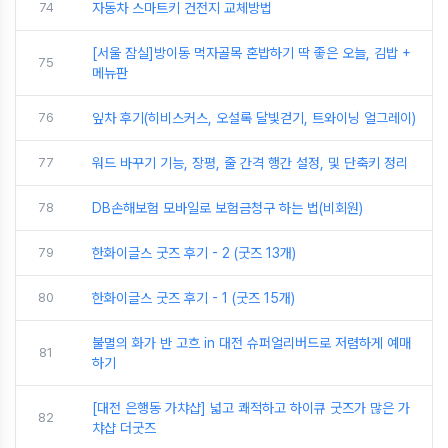
74
자동차 스마트키 건전지 교체방법
[서울 잠실]방이동 먹자골목 혼밥하기 딱 좋은 오늘, 김밥 +
75
메뉴판
76
잎차 후기(히비스커스, 오설록 달빛걷기, 트와이닝 얼그레이)
77
워드 바꾸기 기능, 장평, 줄 간격 행간 설정, 및 단축키 정리
78
DB손해보험 모바일로 보험금청구 하는 법(비회원)
79
한화이글스 굿즈 후기 - 2 (굿즈 13개)
80
한화이글스 굿즈 후기 - 1 (굿즈 15개)
불멸의 화가 반 고흐 in 대전 슈퍼얼리버드로 저렴하게 예매
81
하기
[대전 은행동 가챠샵] 넓고 쾌적하고 하이큐 굿즈가 많은 가
82
챠샵 더굿즈