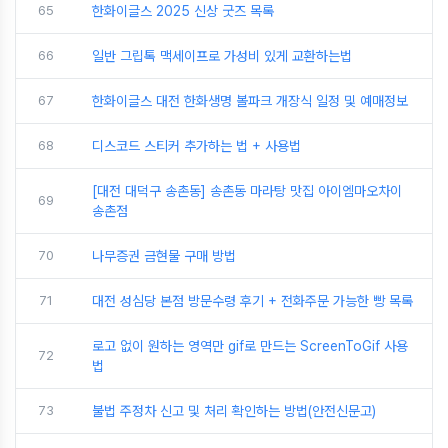
65
한화이글스 2025 신상 굿즈 목록
66
일반 그립톡 맥세이프로 가성비 있게 교환하는법
67
한화이글스 대전 한화생명 볼파크 개장식 일정 및 예매정보
68
디스코드 스티커 추가하는 법 + 사용법
[대전 대덕구 송촌동] 송촌동 마라탕 맛집 아이엠마오차이
69
송촌점
70
나무증권 금현물 구매 방법
71
대전 성심당 본점 방문수령 후기 + 전화주문 가능한 빵 목록
로고 없이 원하는 영역만 gif로 만드는 ScreenToGif 사용
72
법
73
불법 주정차 신고 및 처리 확인하는 방법(안전신문고)