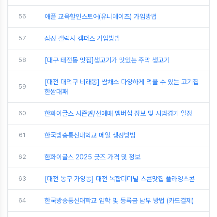
56
애플 교육할인스토어(유니데이즈) 가입방법
57
삼성 갤럭시 캠퍼스 가입방법
58
[대구 태전동 맛집]생고기가 맛있는 주막 생고기
[대전 대덕구 비래동] 쌈채소 다양하게 먹을 수 있는 고기집
59
한쌈대패
60
한화이글스 시즌권/선예매 멤버십 정보 및 시범경기 일정
61
한국방송통신대학교 메일 생성방법
62
한화이글스 2025 굿즈 가격 및 정보
63
[대전 동구 가양동] 대전 복합터미널 스콘맛집 플라잉스콘
64
한국방송통신대학교 입학 및 등록금 납부 방법 (카드결제)