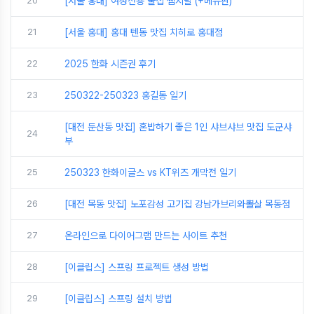
20
[서울 홍대] 여성전용 술집 쨈지달 (+메뉴판)
21
[서울 홍대] 홍대 텐동 맛집 치히로 홍대점
22
2025 한화 시즌권 후기
23
250322-250323 홍길동 일기
[대전 둔산동 맛집] 혼밥하기 좋은 1인 샤브샤브 맛집 도군샤
24
부
25
250323 한화이글스 vs KT위즈 개막전 일기
26
[대전 목동 맛집] 노포감성 고기집 강남가브리와뽈살 목동점
27
온라인으로 다이어그램 만드는 사이트 추천
28
[이클립스] 스프링 프로젝트 생성 방법
29
[이클립스] 스프링 설치 방법