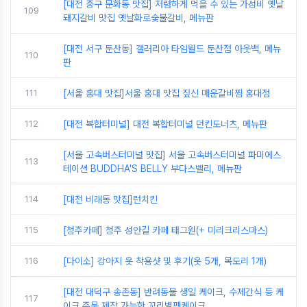
[대전 중구 문화동 맛집] 저렴하게 먹을 수 있는 가성비 옛날
109
돼지갈비 맛집 옛날화로숯불갈비, 메뉴판
[대전 서구 둔산동] 갤러리아 타임월드 둔산점 아웃백, 메뉴
110
판
111
[서울 홍대 맛집]서울 홍대 맛집 짚신 매운갈비찜 홍대점
112
[대전 복합터미널] 대전 복합터미널 던킨도너츠, 메뉴판
[서울 고속버스터미널 맛집] 서울 고속버스터미널 파미에스
113
테이션 BUDDHA'S BELLY 부다스벨리, 메뉴판
114
[대전 비래동 맛집]런치킨
115
[청주카페] 청주 성안길 카페 태그원(+ 미리크리스마스)
116
[다이소] 강아지 옷 착용샷 및 후기(옷 5개, 목도리 1개)
[대전 대덕구 송촌동] 반려동물 생일 케이크, 수제간식 등 케
117
이크 주문 제작 가능한 꼬리별펫케이크