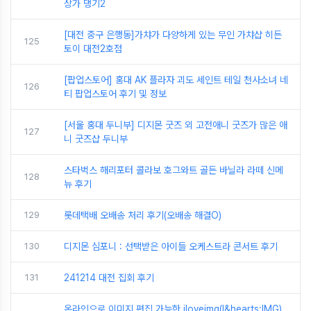
상가 댕기2
[대전 중구 은행동]가챠가 다양하게 있는 무인 가챠샵 히든
125
토이 대전2호점
[팝업스토어] 홍대 AK 플라자 괴도 세인트 테일 천사소녀 네
126
티 팝업스토어 후기 및 정보
[서울 홍대 두니부] 디지몬 굿즈 외 고전애니 굿즈가 많은 애
127
니 굿즈샵 두니부
스타벅스 해리포터 콜라보 호그와트 골든 바닐라 라떼 신메
128
뉴 후기
129
롯데택배 오배송 처리 후기(오배송 해결O)
130
디지몬 심포니 : 선택받은 아이들 오케스트라 콘서트 후기
131
241214 대전 집회 후기
온라인으로 이미지 편집 가능한 iloveimg(I&hearts;IMG)