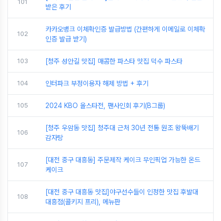
101
받은 후기
카카오뱅크 이체확인증 발급방법 (간편하게 이메일로 이체확
102
인증 발급 받기)
103
[청주 성안길 맛집] 매콤한 파스타 맛집 덕수 파스타
104
인터파크 부정이용자 해제 방법 + 후기
105
2024 KBO 올스타전, 팬사인회 후기(B그룹)
[청주 우암동 맛집] 청주대 근처 30년 전통 원조 왕뚝배기
106
감자탕
[대전 중구 대흥동] 주문제작 케이크 무인픽업 가능한 온드
107
케이크
[대전 중구 대흥동 맛집]야구선수들이 인정한 맛집 후발대
108
대흥점(콜키지 프리), 메뉴판