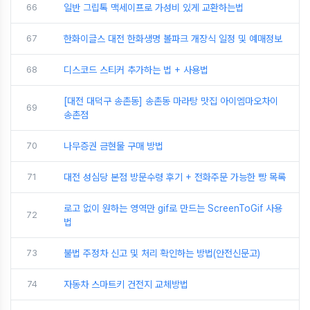
66
일반 그립톡 맥세이프로 가성비 있게 교환하는법
67
한화이글스 대전 한화생명 볼파크 개장식 일정 및 예매정보
68
디스코드 스티커 추가하는 법 + 사용법
[대전 대덕구 송촌동] 송촌동 마라탕 맛집 아이엠마오차이
69
송촌점
70
나무증권 금현물 구매 방법
71
대전 성심당 본점 방문수령 후기 + 전화주문 가능한 빵 목록
로고 없이 원하는 영역만 gif로 만드는 ScreenToGif 사용
72
법
73
불법 주정차 신고 및 처리 확인하는 방법(안전신문고)
74
자동차 스마트키 건전지 교체방법