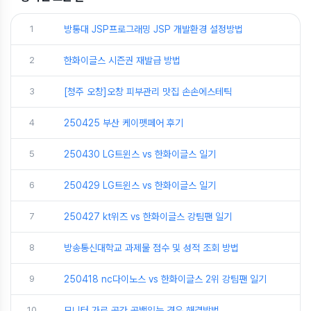
1
방통대 JSP프로그래밍 JSP 개발환경 설정방법
2
한화이글스 시즌권 재발급 방법
3
[청주 오창]오창 피부관리 맛집 손손에스테틱
4
250425 부산 케이펫페어 후기
5
250430 LG트윈스 vs 한화이글스 일기
6
250429 LG트윈스 vs 한화이글스 일기
7
250427 kt위즈 vs 한화이글스 강팀팬 일기
8
방송통신대학교 과제물 점수 및 성적 조회 방법
9
250418 nc다이노스 vs 한화이글스 2위 강팀팬 일기
10
모니터 가로 공간 공백있는 경우 해결방법