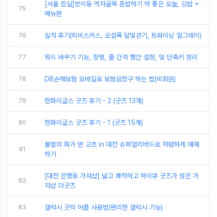
[서울 잠실]방이동 먹자골목 혼밥하기 딱 좋은 오늘, 김밥 +
75
메뉴판
76
잎차 후기(히비스커스, 오설록 달빛걷기, 트와이닝 얼그레이)
77
워드 바꾸기 기능, 장평, 줄 간격 행간 설정, 및 단축키 정리
78
DB손해보험 모바일로 보험금청구 하는 법(비회원)
79
한화이글스 굿즈 후기 - 2 (굿즈 13개)
80
한화이글스 굿즈 후기 - 1 (굿즈 15개)
불멸의 화가 반 고흐 in 대전 슈퍼얼리버드로 저렴하게 예매
81
하기
[대전 은행동 가챠샵] 넓고 쾌적하고 하이큐 굿즈가 많은 가
82
챠샵 더굿즈
83
갤럭시 굿락 어플 사용법(편리한 갤럭시 기능)