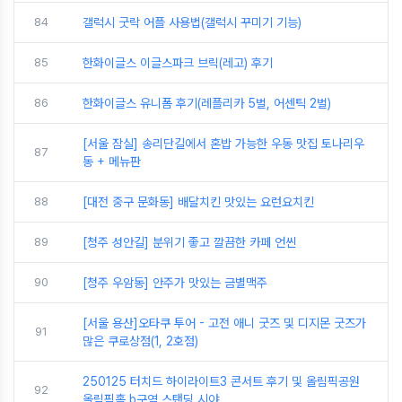
84
갤럭시 굿락 어플 사용법(갤럭시 꾸미기 기능)
85
한화이글스 이글스파크 브릭(레고) 후기
86
한화이글스 유니폼 후기(레플리카 5벌, 어센틱 2벌)
[서울 잠실] 송리단길에서 혼밥 가능한 우동 맛집 토나리우
87
동 + 메뉴판
88
[대전 중구 문화동] 배달치킨 맛있는 요런요치킨
89
[청주 성안길] 분위기 좋고 깔끔한 카페 언씬
90
[청주 우암동] 안주가 맛있는 금별맥주
[서울 용산]오타쿠 투어 - 고전 애니 굿즈 및 디지몬 굿즈가
91
많은 쿠로상점(1, 2호점)
250125 터치드 하이라이트3 콘서트 후기 및 올림픽공원
92
올림픽홀 b구역 스탠딩 시야