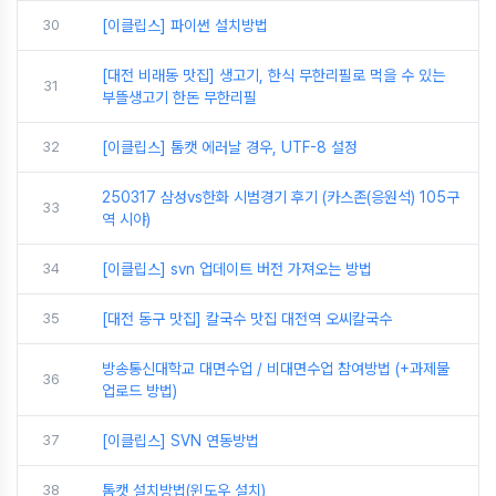
30
[이클립스] 파이썬 설치방법
[대전 비래동 맛집] 생고기, 한식 무한리필로 먹을 수 있는
31
부뜰생고기 한돈 무한리필
32
[이클립스] 톰캣 에러날 경우, UTF-8 설정
250317 삼성vs한화 시범경기 후기 (카스존(응원석) 105구
33
역 시야)
34
[이클립스] svn 업데이트 버전 가져오는 방법
35
[대전 동구 맛집] 칼국수 맛집 대전역 오씨칼국수
방송통신대학교 대면수업 / 비대면수업 참여방법 (+과제물
36
업로드 방법)
37
[이클립스] SVN 연동방법
38
톰캣 설치방법(윈도우 설치)