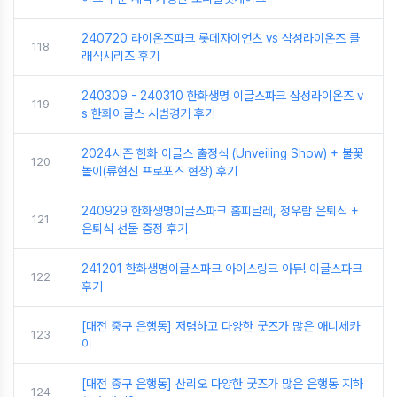
240720 라이온즈파크 롯데자이언츠 vs 삼성라이온즈 클
118
래식시리즈 후기
240309 - 240310 한화생명 이글스파크 삼성라이온즈 v
119
s 한화이글스 시범경기 후기
2024시즌 한화 이글스 출정식 (Unveiling Show) + 불꽃
120
놀이(류현진 프로포즈 현장) 후기
240929 한화생명이글스파크 홈피날레, 정우람 은퇴식 +
121
은퇴식 선물 증정 후기
241201 한화생명이글스파크 아이스링크 아듀! 이글스파크
122
후기
[대전 중구 은행동] 저렴하고 다양한 굿즈가 많은 애니세카
123
이
[대전 중구 은행동] 산리오 다양한 굿즈가 많은 은행동 지하
124