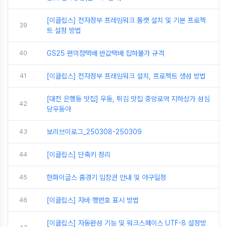
[이클립스] 전자정부 프레임워크 톰캣 설치 및 기본 프로젝
39
트 설정 방법
40
GS25 편의점택배 반값택배 집하불가 규격
41
[이클립스] 전자정부 프레임워크 설치, 프로젝트 생성 방법
[대전 은행동 맛집] 우동, 튀김 맛집 중앙로역 지하상가 성심
42
당우동야
43
보리브이로그_250308-250309
44
[이클립스] 단축키 정리
45
한화이글스 홈경기 입장권 안내 및 야구일정
46
[이클립스] 자바 행번호 표시 방법
[이클립스] 자동완성 기능 및 워크스페이스 UTF-8 설정방