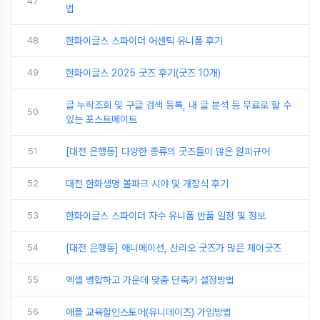
47
법
48
한화이글스 스파이더 어센틱 유니폼 후기
49
한화이글스 2025 굿즈 후기(굿즈 10개)
글 누락조회 및 구글 검색 등록, 내 글 분석 등 무료로 할 수
50
있는 포스트메이트
51
[대전 은행동] 다양한 종류의 굿즈들이 많은 원피규어
52
대전 한화생명 볼파크 시야 및 개장식 후기
53
한화이글스 스파이더 자수 유니폼 반품 일정 및 정보
54
[대전 은행동] 애니메이션, 산리오 굿즈가 많은 제이굿즈
55
엑셀 병합하고 가운데 맞춤 단축키 설정방법
56
애플 교육할인스토어(유니데이즈) 가입방법