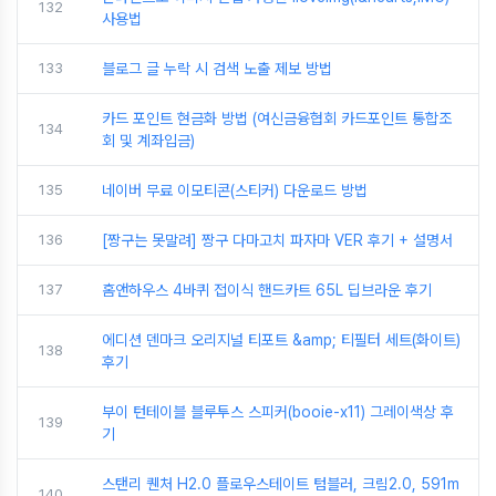
132
사용법
133
블로그 글 누락 시 검색 노출 제보 방법
카드 포인트 현금화 방법 (여신금융협회 카드포인트 통합조
134
회 및 계좌입금)
135
네이버 무료 이모티콘(스티커) 다운로드 방법
136
[짱구는 못말려] 짱구 다마고치 파자마 VER 후기 + 설명서
137
홈앤하우스 4바퀴 접이식 핸드카트 65L 딥브라운 후기
에디션 덴마크 오리지널 티포트 &amp; 티필터 세트(화이트)
138
후기
부이 턴테이블 블루투스 스피커(booie-x11) 그레이색상 후
139
기
스탠리 퀜처 H2.0 플로우스테이트 텀블러, 크림2.0, 591m
140