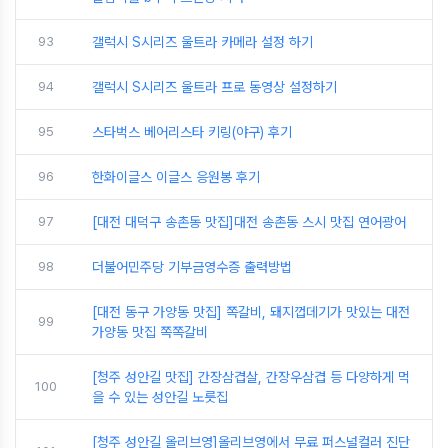
93
갤럭시 S시리즈 울트라 카메라 설정 하기
94
갤럭시 S시리즈 울트라 프로 동영상 설정하기
95
스타벅스 베어리스타 키링(야구) 후기
96
한화이글스 이글스 응원봉 후기
97
[대전 대덕구 송촌동 맛집]대전 송촌동 스시 맛집 연어광어
98
더불어민주당 기부금영수증 출력방법
[대전 동구 가양동 맛집] 쪽갈비, 돼지껍데기가 맛있는 대전
99
가양동 맛집 쪽쪽갈비
[청주 성안길 맛집] 간장삼겹살, 간장우삼겹 등 다양하게 먹
100
을 수 있는 성안길 노릇집
[청주 성안길 올리브영]올리브영에서 무료 퍼스널컬러 진단