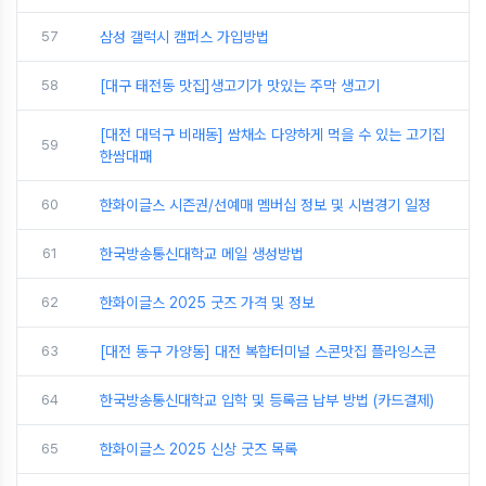
57
삼성 갤럭시 캠퍼스 가입방법
58
[대구 태전동 맛집]생고기가 맛있는 주막 생고기
[대전 대덕구 비래동] 쌈채소 다양하게 먹을 수 있는 고기집
59
한쌈대패
60
한화이글스 시즌권/선예매 멤버십 정보 및 시범경기 일정
61
한국방송통신대학교 메일 생성방법
62
한화이글스 2025 굿즈 가격 및 정보
63
[대전 동구 가양동] 대전 복합터미널 스콘맛집 플라잉스콘
64
한국방송통신대학교 입학 및 등록금 납부 방법 (카드결제)
65
한화이글스 2025 신상 굿즈 목록