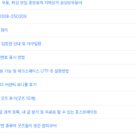
] 우동, 튀김 맛집 중앙로역 지하상가 성심당우동야
308-250309
 정리
 입장권 안내 및 야구일정
행번호 표시 방법
성 기능 및 워크스페이스 UTF-8 설정방법
더 어센틱 유니폼 후기
굿즈 후기(굿즈 10개)
글 검색 등록, 내 글 분석 등 무료로 할 수 있는 포스트메이트
양한 종류의 굿즈들이 많은 원피규어