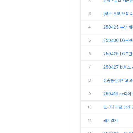
2
한화이글스 시즌권
3
[청주 오창]오창
4
250425 부산 
5
250430 LG트
6
250429 LG트
7
250427 kt위즈
8
방송통신대학교 과
9
250418 nc다
10
모니터 가로 공간
11
돼지일기