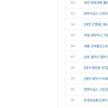
52
대전 한화생명 볼파
53
한화이글스 스파이더
54
[대전 은행동] 애
55
엑셀 병합하고 가
56
애플 교육할인스토
57
삼성 갤럭시 캠퍼
58
[대구 태전동 맛집
59
[대전 대덕구 비래
60
한화이글스 시즌권
61
한국방송통신대학교