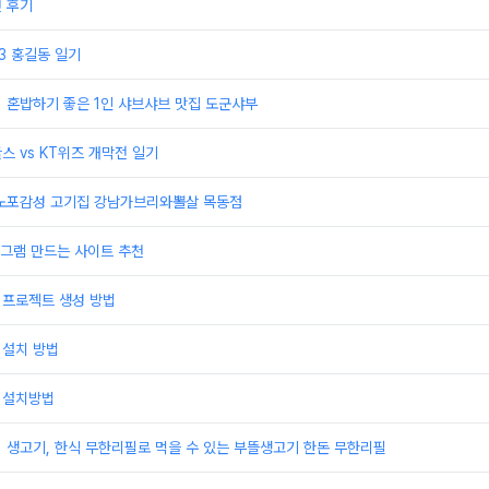
권 후기
23 홍길동 일기
] 혼밥하기 좋은 1인 샤브샤브 맛집 도군샤부
스 vs KT위즈 개막전 일기
] 노포감성 고기집 강남가브리와뽈살 목동점
그램 만드는 사이트 추천
 프로젝트 생성 방법
 설치 방법
 설치방법
] 생고기, 한식 무한리필로 먹을 수 있는 부뜰생고기 한돈 무한리필