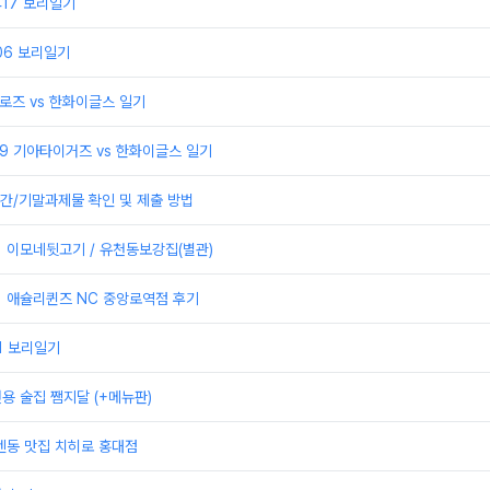
0417 보리일기
406 보리일기
어로즈 vs 한화이글스 일기
329 기아타이거즈 vs 한화이글스 일기
간/기말과제물 확인 및 제출 방법
] 이모네뒷고기 / 유천동보강집(별관)
] 애슐리퀸즈 NC 중앙로역점 후기
21 보리일기
전용 술집 쨈지달 (+메뉴판)
 텐동 맛집 치히로 홍대점