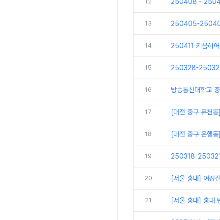
12
250408 - 25
13
250405-250
14
250411 키움히
15
250328-250
16
방송통신대학교 중
17
[대전 중구 유천동
18
[대전 중구 은행동
19
250318-2503
20
[서울 홍대] 여성
21
[서울 홍대] 홍대