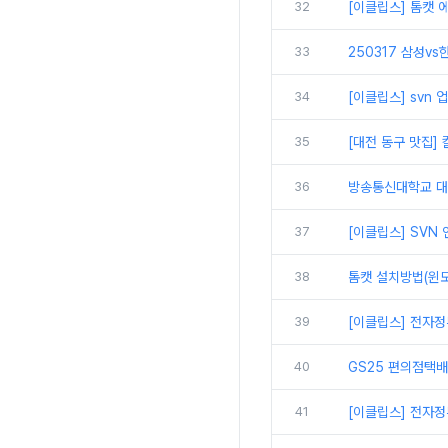
32
[이클립스] 톰캣 에
33
250317 삼성vs
34
[이클립스] svn
35
[대전 동구 맛집]
36
방송통신대학교 대면
37
[이클립스] SVN
38
톰캣 설치방법(윈도
39
[이클립스] 전자정
40
GS25 편의점택
41
[이클립스] 전자정