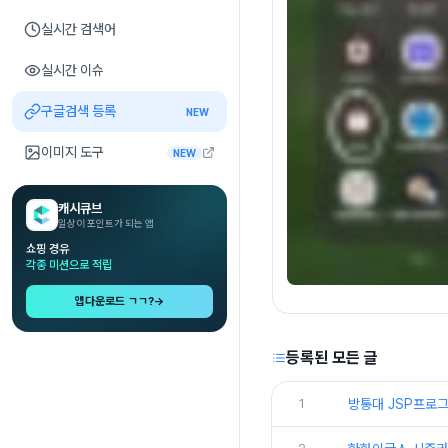
실시간 검색어
실시간 이슈
구글검색 등록
NEW
이미지 도구
NEW
캐시큐브
일상이 포인트가 되는 앱
쇼핑 경유
각종 미션으로 적립
앱다운로드 ㄱㄱ?
→
등록된 모든 글
1
방통대 JSP프로그