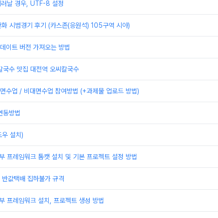
러날 경우, UTF-8 설정
한화 시범경기 후기 (카스존(응원석) 105구역 시야)
 업데이트 버전 가져오는 방법
 칼국수 맛집 대전역 오씨칼국수
수업 / 비대면수업 참여방법 (+과제물 업로드 방법)
 연동방법
우 설치)
부 프레임워크 톰캣 설치 및 기본 프로젝트 설정 방법
배 반값택배 집하불가 규격
부 프레임워크 설치, 프로젝트 생성 방법