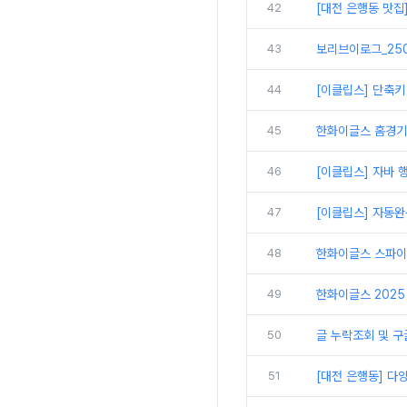
42
[대전 은행동 맛집
43
보리브이로그_250
44
[이클립스] 단축키
45
한화이글스 홈경기
46
[이클립스] 자바 
47
[이클립스] 자동완
48
한화이글스 스파이
49
한화이글스 2025 
50
글 누락조회 및 구
51
[대전 은행동] 다