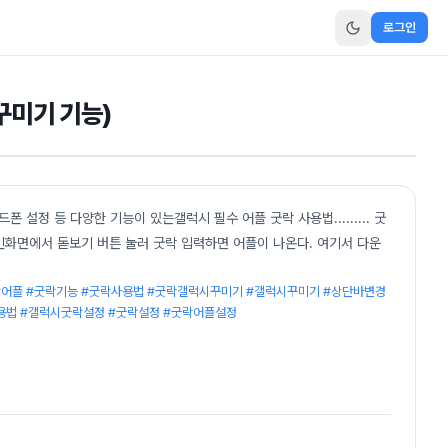
로그인
꾸미기 기능)
 설정 등 다양한 기능이 있는갤럭시 필수 어플 굿락 사용법......... 굿
메인화면에서 돋보기 버튼 눌러 굿락 입력하면 어플이 나온다. 여기서 다운
굿락어플 #굿락기능 #굿락사용법 #굿락갤럭시꾸미기 #갤럭시꾸미기 #상단바변경
용법 #갤럭시굿락설정 #굿락설정 #굿락어플설정