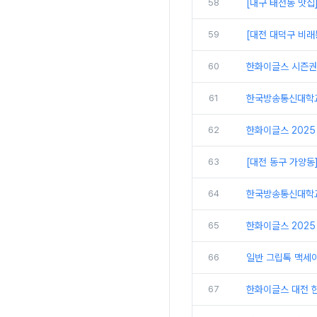
58
[대구 태전동 맛집
59
[대전 대덕구 비래
60
한화이글스 시즌권
61
한국방송통신대학교
62
한화이글스 2025
63
[대전 동구 가양동
64
한국방송통신대학교 
65
한화이글스 2025
66
일반 그립톡 맥세
67
한화이글스 대전 