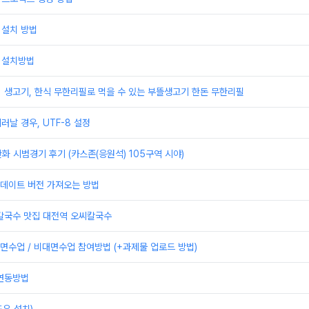
 설치 방법
 설치방법
] 생고기, 한식 무한리필로 먹을 수 있는 부뜰생고기 한돈 무한리필
러날 경우, UTF-8 설정
한화 시범경기 후기 (카스존(응원석) 105구역 시야)
 업데이트 버전 가져오는 방법
 칼국수 맛집 대전역 오씨칼국수
수업 / 비대면수업 참여방법 (+과제물 업로드 방법)
 연동방법