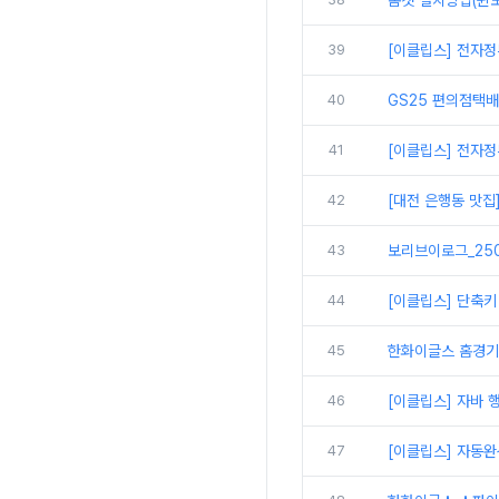
톰캣 설치방법(윈도
39
[이클립스] 전자정
40
GS25 편의점택
41
[이클립스] 전자정
42
[대전 은행동 맛집
43
보리브이로그_250
44
[이클립스] 단축키
45
한화이글스 홈경기
46
[이클립스] 자바 
47
[이클립스] 자동완