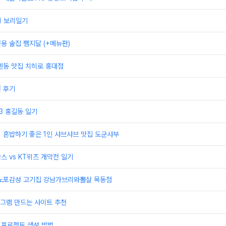
21 보리일기
전용 술집 쨈지달 (+메뉴판)
 텐동 맛집 치히로 홍대점
권 후기
23 홍길동 일기
] 혼밥하기 좋은 1인 샤브샤브 맛집 도군샤부
스 vs KT위즈 개막전 일기
] 노포감성 고기집 강남가브리와뽈살 목동점
그램 만드는 사이트 추천
 프로젝트 생성 방법