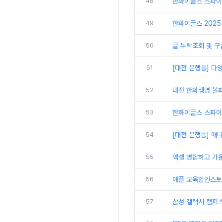
48
한화이글스 스파이
49
한화이글스 2025 
50
글 누락조회 및 구
51
[대전 은행동] 다
52
대전 한화생명 볼파
53
한화이글스 스파이더
54
[대전 은행동] 애
55
엑셀 병합하고 가
56
애플 교육할인스토
57
삼성 갤럭시 캠퍼