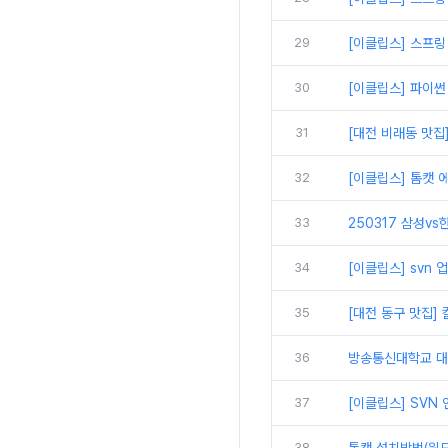
29
[이클립스] 스프링
30
[이클립스] 파이썬
31
[대전 비래동 맛집
32
[이클립스] 톰캣 에
33
250317 삼성vs
34
[이클립스] svn
35
[대전 동구 맛집]
36
방송통신대학교 대면
37
[이클립스] SVN
38