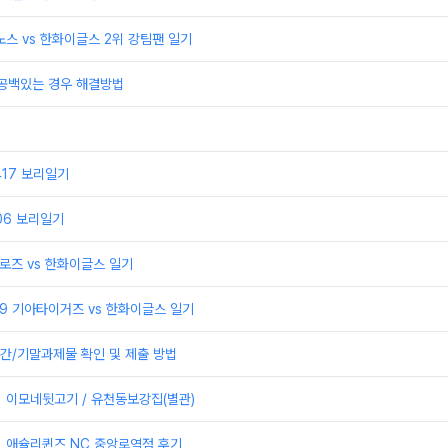
이노스 vs 한화이글스 2위 강팀팬 일기
 공백있는 경우 해결방법
0417 보리일기
406 보리일기
어로즈 vs 한화이글스 일기
329 기아타이거즈 vs 한화이글스 일기
간/기말과제물 확인 및 제출 방법
] 이모네뒷고기 / 유천동보강집(별관)
] 애슐리퀸즈 NC 중앙로역점 후기