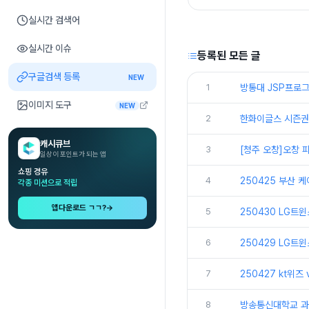
실시간 검색어
실시간 이슈
등록된 모든 글
구글검색 등록
NEW
1
방통대 JSP프로그
이미지 도구
NEW
2
한화이글스 시즌권
캐시큐브
3
[청주 오창]오창
일상이 포인트가 되는 앱
쇼핑 경유
4
250425 부산 
각종 미션으로 적립
앱다운로드 ㄱㄱ?
→
5
250430 LG트
6
250429 LG트
7
250427 kt위즈
8
방송통신대학교 과