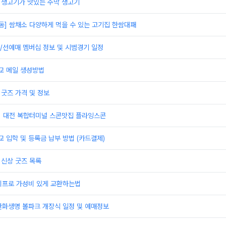
]생고기가 맛있는 주막 생고기
동] 쌈채소 다양하게 먹을 수 있는 고기집 한쌈대패
/선예매 멤버십 정보 및 시범경기 일정
 메일 생성방법
 굿즈 가격 및 정보
] 대전 복합터미널 스콘맛집 플라잉스콘
입학 및 등록금 납부 방법 (카드결제)
 신상 굿즈 목록
이프로 가성비 있게 교환하는법
한화생명 볼파크 개장식 일정 및 예매정보