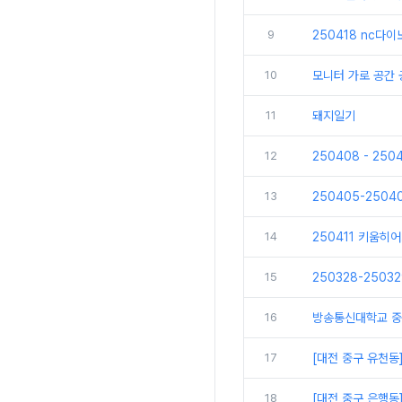
9
250418 nc다
10
모니터 가로 공간
11
돼지일기
12
250408 - 25
13
250405-250
14
250411 키움히
15
250328-250
16
방송통신대학교 중
17
[대전 중구 유천동
18
[대전 중구 은행동