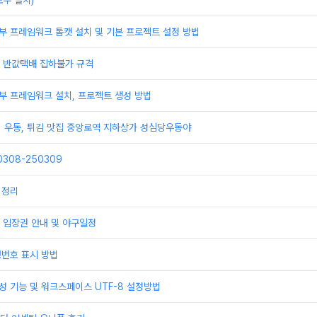
우 설치)
부 프레임워크 톰캣 설치 및 기본 프로젝트 설정 방법
배 반값택배 집하불가 규격
부 프레임워크 설치, 프로젝트 생성 방법
] 우동, 튀김 맛집 중앙로역 지하상가 성심당우동야
308-250309
 정리
 입장권 안내 및 야구일정
행번호 표시 방법
성 기능 및 워크스페이스 UTF-8 설정방법