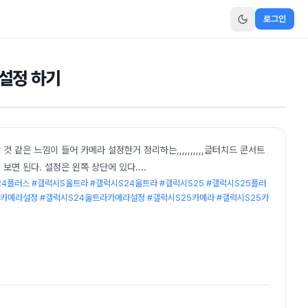
로그인
 설정 하기
 같은 느낌이 들어 카메라 설정한거 정리하는,,,,,,,,,,글터치드 콘서트
서 보면 된다. 설정은 왼쪽 상단에 있다.
...
24플러스 #갤럭시S울트라 #갤럭시S24울트라 #갤럭시S25 #갤럭시S25플러
시카메라설정 #갤럭시S24울트라카메라설정 #갤럭시S25카메라 #갤럭시S25카