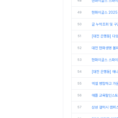
48
한화이글스 스파이
49
한화이글스 2025 
50
글 누락조회 및 구
51
[대전 은행동] 다
52
대전 한화생명 볼파
53
한화이글스 스파이더
54
[대전 은행동] 애
55
엑셀 병합하고 가
56
애플 교육할인스토
57
삼성 갤럭시 캠퍼