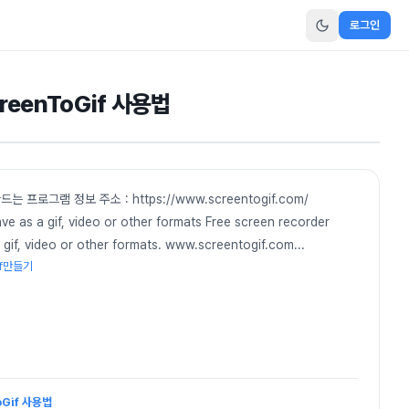
로그인
reenToGif 사용법
 프로그램 정보 주소 : https://www.screentogif.com/
ve as a gif, video or other formats Free screen recorder
a gif, video or other formats. www.screentogif.com
...
if만들기
oGif 사용법