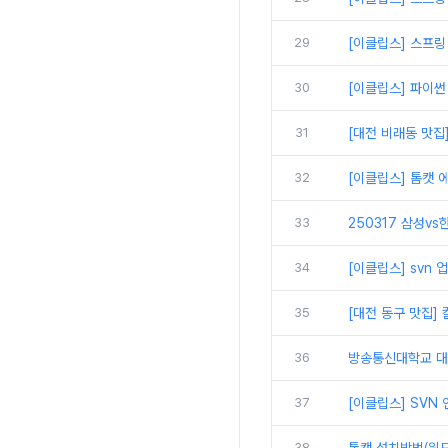
29
[이클립스] 스프링
30
[이클립스] 파이썬
31
[대전 비래동 맛집
32
[이클립스] 톰캣 에
33
250317 삼성vs
34
[이클립스] svn
35
[대전 동구 맛집]
36
방송통신대학교 대면
37
[이클립스] SVN
38