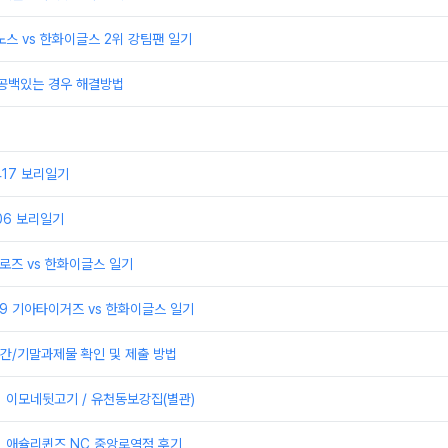
이노스 vs 한화이글스 2위 강팀팬 일기
 공백있는 경우 해결방법
0417 보리일기
406 보리일기
어로즈 vs 한화이글스 일기
329 기아타이거즈 vs 한화이글스 일기
간/기말과제물 확인 및 제출 방법
] 이모네뒷고기 / 유천동보강집(별관)
] 애슐리퀸즈 NC 중앙로역점 후기