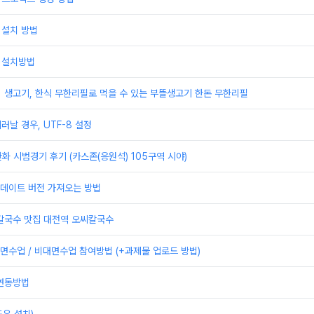
 설치 방법
 설치방법
] 생고기, 한식 무한리필로 먹을 수 있는 부뜰생고기 한돈 무한리필
러날 경우, UTF-8 설정
한화 시범경기 후기 (카스존(응원석) 105구역 시야)
 업데이트 버전 가져오는 방법
 칼국수 맛집 대전역 오씨칼국수
수업 / 비대면수업 참여방법 (+과제물 업로드 방법)
 연동방법