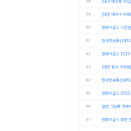
58
[대구 태전동 맛집
59
[대전 대덕구 비래
60
한화이글스 시즌권
61
한국방송통신대학교
62
한화이글스 2025
63
[대전 동구 가양동
64
한국방송통신대학교 
65
한화이글스 2025
66
일반 그립톡 맥세
67
한화이글스 대전 