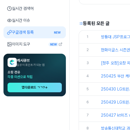
실시간 검색어
실시간 이슈
등록된 모든 글
구글검색 등록
NEW
1
방통대 JSP프로그
이미지 도구
NEW
2
한화이글스 시즌권
캐시큐브
3
[청주 오창]오창
일상이 포인트가 되는 앱
쇼핑 경유
4
250425 부산 
각종 미션으로 적립
앱다운로드 ㄱㄱ?
→
5
250430 LG트
6
250429 LG트
7
250427 kt위즈
8
방송통신대학교 과