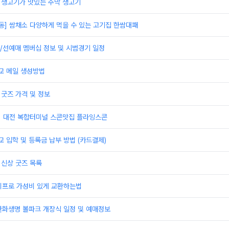
]생고기가 맛있는 주막 생고기
동] 쌈채소 다양하게 먹을 수 있는 고기집 한쌈대패
/선예매 멤버십 정보 및 시범경기 일정
 메일 생성방법
 굿즈 가격 및 정보
] 대전 복합터미널 스콘맛집 플라잉스콘
입학 및 등록금 납부 방법 (카드결제)
 신상 굿즈 목록
이프로 가성비 있게 교환하는법
한화생명 볼파크 개장식 일정 및 예매정보