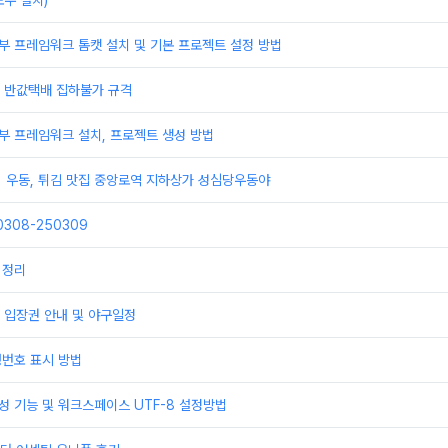
우 설치)
부 프레임워크 톰캣 설치 및 기본 프로젝트 설정 방법
배 반값택배 집하불가 규격
부 프레임워크 설치, 프로젝트 생성 방법
] 우동, 튀김 맛집 중앙로역 지하상가 성심당우동야
308-250309
 정리
 입장권 안내 및 야구일정
행번호 표시 방법
성 기능 및 워크스페이스 UTF-8 설정방법