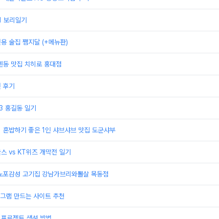
21 보리일기
전용 술집 쨈지달 (+메뉴판)
 텐동 맛집 치히로 홍대점
권 후기
23 홍길동 일기
] 혼밥하기 좋은 1인 샤브샤브 맛집 도군샤부
스 vs KT위즈 개막전 일기
] 노포감성 고기집 강남가브리와뽈살 목동점
그램 만드는 사이트 추천
 프로젝트 생성 방법