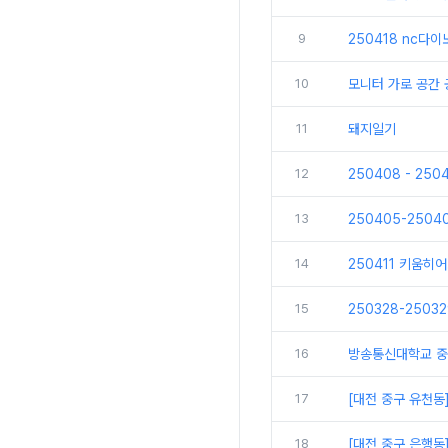
9
250418 nc다
10
모니터 가로 공간
11
돼지일기
12
250408 - 25
13
250405-250
14
250411 키움히
15
250328-250
16
방송통신대학교 중
17
[대전 중구 유천동
18
[대전 중구 은행동