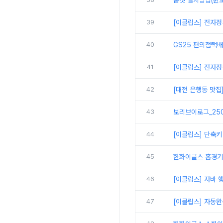
톰캣 설치방법(윈도
39
[이클립스] 전자정
40
GS25 편의점택
41
[이클립스] 전자정
42
[대전 은행동 맛집
43
보리브이로그_250
44
[이클립스] 단축키
45
한화이글스 홈경기
46
[이클립스] 자바 
47
[이클립스] 자동완